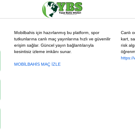
Mobilbahis için hazırlanmış bu platform, spor
Canlı o
tutkunlarına canlı maç yayınlarına hızlı ve güvenilir
kart, sa
erişim sağlar. Güncel yayın bağlantılarıyla
risk al
kesintisiz izleme imkânı sunar.
öğrenme
https:/
MOBİLBAHİS MAÇ İZLE