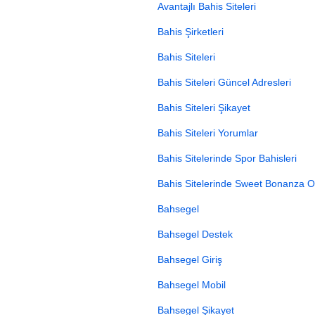
Avantajlı Bahis Siteleri
Bahis Şirketleri
Bahis Siteleri
Bahis Siteleri Güncel Adresleri
Bahis Siteleri Şikayet
Bahis Siteleri Yorumlar
Bahis Sitelerinde Spor Bahisleri
Bahis Sitelerinde Sweet Bonanza 
Bahsegel
Bahsegel Destek
Bahsegel Giriş
Bahsegel Mobil
Bahsegel Şikayet