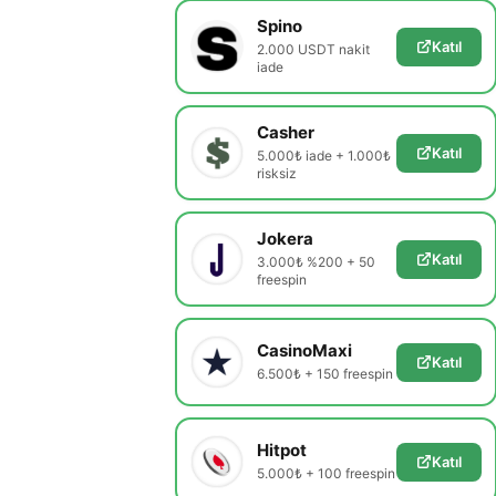
Spino
Katıl
2.000 USDT nakit
iade
Casher
Katıl
5.000₺ iade + 1.000₺
risksiz
Jokera
Katıl
3.000₺ %200 + 50
freespin
CasinoMaxi
Katıl
6.500₺ + 150 freespin
Hitpot
Katıl
5.000₺ + 100 freespin