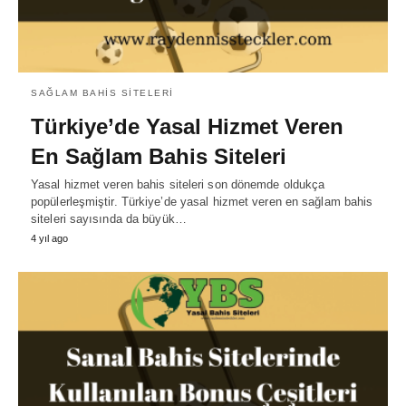
SAĞLAM BAHIS SITELERI
Türkiye’de Yasal Hizmet Veren
En Sağlam Bahis Siteleri
Yasal hizmet veren bahis siteleri son dönemde oldukça
popülerleşmiştir. Türkiye’de yasal hizmet veren en sağlam bahis
siteleri sayısında da büyük…
4 yıl ago