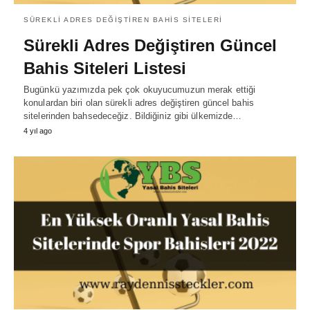
SÜREKLI ADRES DEĞIŞTIREN BAHIS SITELERI
Sürekli Adres Değiştiren Güncel
Bahis Siteleri Listesi
Bugünkü yazımızda pek çok okuyucumuzun merak ettiği
konulardan biri olan sürekli adres değiştiren güncel bahis
sitelerinden bahsedeceğiz. Bildiğiniz gibi ülkemizde…
4 yıl ago