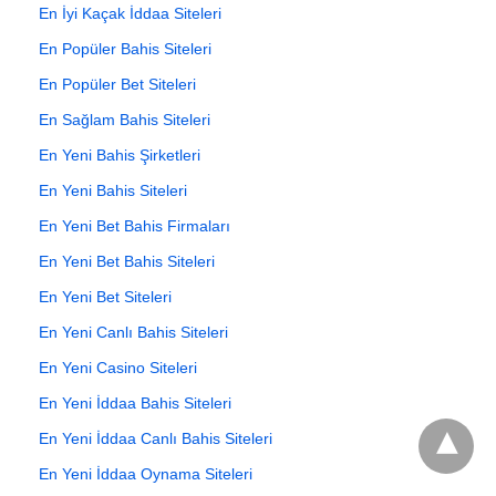
En İyi Kaçak İddaa Siteleri
En Popüler Bahis Siteleri
En Popüler Bet Siteleri
En Sağlam Bahis Siteleri
En Yeni Bahis Şirketleri
En Yeni Bahis Siteleri
En Yeni Bet Bahis Firmaları
En Yeni Bet Bahis Siteleri
En Yeni Bet Siteleri
En Yeni Canlı Bahis Siteleri
En Yeni Casino Siteleri
En Yeni İddaa Bahis Siteleri
En Yeni İddaa Canlı Bahis Siteleri
En Yeni İddaa Oynama Siteleri