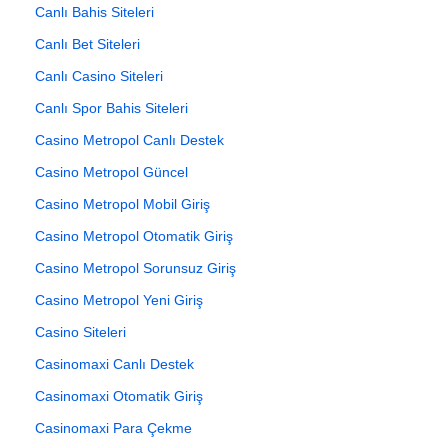
Canlı Bahis Siteleri
Canlı Bet Siteleri
Canlı Casino Siteleri
Canlı Spor Bahis Siteleri
Casino Metropol Canlı Destek
Casino Metropol Güncel
Casino Metropol Mobil Giriş
Casino Metropol Otomatik Giriş
Casino Metropol Sorunsuz Giriş
Casino Metropol Yeni Giriş
Casino Siteleri
Casinomaxi Canlı Destek
Casinomaxi Otomatik Giriş
Casinomaxi Para Çekme