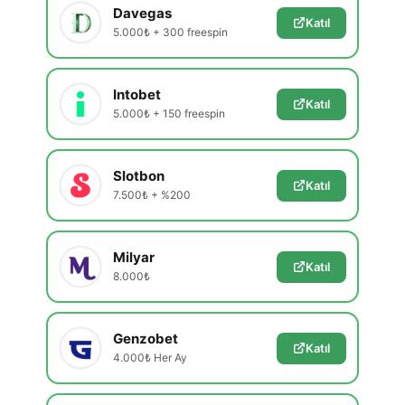
Davegas
Katıl
5.000₺ + 300 freespin
Intobet
Katıl
5.000₺ + 150 freespin
Slotbon
Katıl
7.500₺ + %200
Milyar
Katıl
8.000₺
Genzobet
Katıl
4.000₺ Her Ay