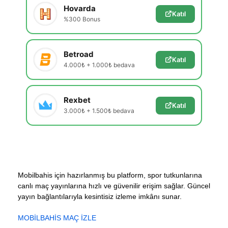
Hovarda
Katıl
%300 Bonus
Betroad
Katıl
4.000₺ + 1.000₺ bedava
Rexbet
Katıl
3.000₺ + 1.500₺ bedava
Mobilbahis için hazırlanmış bu platform, spor tutkunlarına
canlı maç yayınlarına hızlı ve güvenilir erişim sağlar. Güncel
yayın bağlantılarıyla kesintisiz izleme imkânı sunar.
MOBİLBAHİS MAÇ İZLE