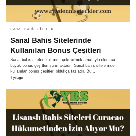
SANAL BAHIS SITELERI
Sanal Bahis Sitelerinde
Kullanılan Bonus Çeşitleri
Sanal bahis siteleri kullanıcı çekebilmek amacıyla oldukça
büyük bonus çeşitleri sunmaktadır. Sanal bahis sitelerinde
kullanılan bonus çeşitleri oldukça fazladır. Bu…
4 yıl ago