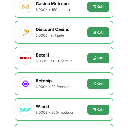
Casino Metropol
Katıl
8.000₺ + 150 freespin
Discount Casino
Katıl
5.000₺ nakit iade
Betelli
Katıl
5.050₺ + 500₺ bedava
Betchip
Katıl
6.000₺ + 80 freespin
Winnit
Katıl
5.000₺ + 500₺ bedava