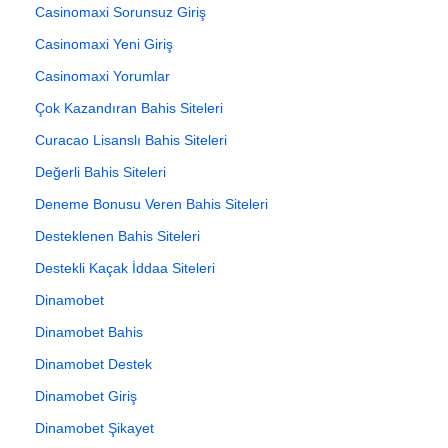
Casinomaxi Sorunsuz Giriş
Casinomaxi Yeni Giriş
Casinomaxi Yorumlar
Çok Kazandıran Bahis Siteleri
Curacao Lisanslı Bahis Siteleri
Değerli Bahis Siteleri
Deneme Bonusu Veren Bahis Siteleri
Desteklenen Bahis Siteleri
Destekli Kaçak İddaa Siteleri
Dinamobet
Dinamobet Bahis
Dinamobet Destek
Dinamobet Giriş
Dinamobet Şikayet