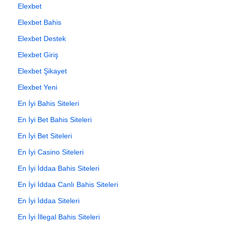
Elexbet
Elexbet Bahis
Elexbet Destek
Elexbet Giriş
Elexbet Şikayet
Elexbet Yeni
En İyi Bahis Siteleri
En İyi Bet Bahis Siteleri
En İyi Bet Siteleri
En İyi Casino Siteleri
En İyi İddaa Bahis Siteleri
En İyi İddaa Canlı Bahis Siteleri
En İyi İddaa Siteleri
En İyi İllegal Bahis Siteleri