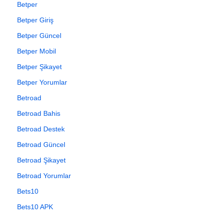
Betper
Betper Giriş
Betper Güncel
Betper Mobil
Betper Şikayet
Betper Yorumlar
Betroad
Betroad Bahis
Betroad Destek
Betroad Güncel
Betroad Şikayet
Betroad Yorumlar
Bets10
Bets10 APK