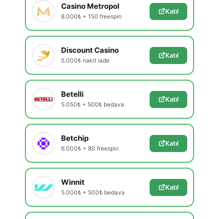
Casino Metropol
Katıl
8.000₺ + 150 freespin
Discount Casino
Katıl
5.000₺ nakit iade
Betelli
Katıl
5.050₺ + 500₺ bedava
Betchip
Katıl
6.000₺ + 80 freespin
Winnit
Katıl
5.000₺ + 500₺ bedava