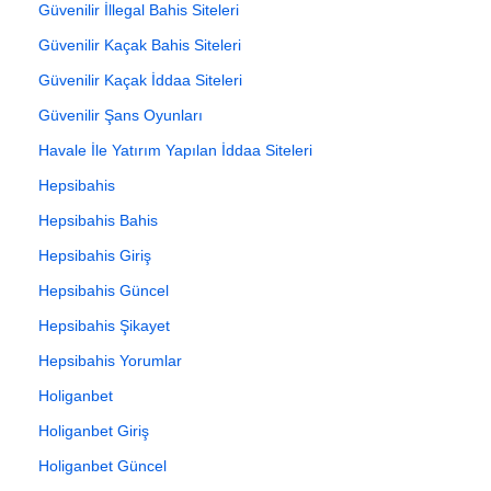
Güvenilir İllegal Bahis Siteleri
Güvenilir Kaçak Bahis Siteleri
Güvenilir Kaçak İddaa Siteleri
Güvenilir Şans Oyunları
Havale İle Yatırım Yapılan İddaa Siteleri
Hepsibahis
Hepsibahis Bahis
Hepsibahis Giriş
Hepsibahis Güncel
Hepsibahis Şikayet
Hepsibahis Yorumlar
Holiganbet
Holiganbet Giriş
Holiganbet Güncel