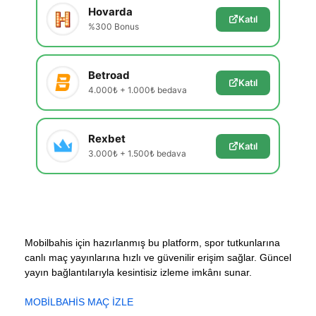
Hovarda
Katıl
%300 Bonus
Betroad
Katıl
4.000₺ + 1.000₺ bedava
Rexbet
Katıl
3.000₺ + 1.500₺ bedava
Mobilbahis için hazırlanmış bu platform, spor tutkunlarına
canlı maç yayınlarına hızlı ve güvenilir erişim sağlar. Güncel
yayın bağlantılarıyla kesintisiz izleme imkânı sunar.
MOBİLBAHİS MAÇ İZLE