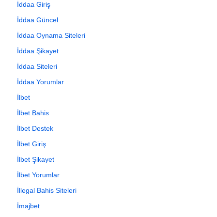
İddaa Giriş
İddaa Güncel
İddaa Oynama Siteleri
İddaa Şikayet
İddaa Siteleri
İddaa Yorumlar
İlbet
İlbet Bahis
İlbet Destek
İlbet Giriş
İlbet Şikayet
İlbet Yorumlar
İllegal Bahis Siteleri
İmajbet