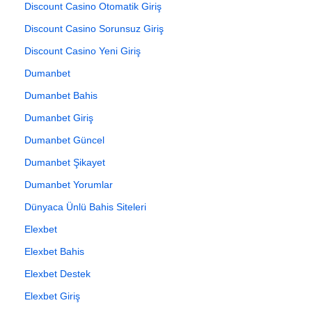
Discount Casino Otomatik Giriş
Discount Casino Sorunsuz Giriş
Discount Casino Yeni Giriş
Dumanbet
Dumanbet Bahis
Dumanbet Giriş
Dumanbet Güncel
Dumanbet Şikayet
Dumanbet Yorumlar
Dünyaca Ünlü Bahis Siteleri
Elexbet
Elexbet Bahis
Elexbet Destek
Elexbet Giriş