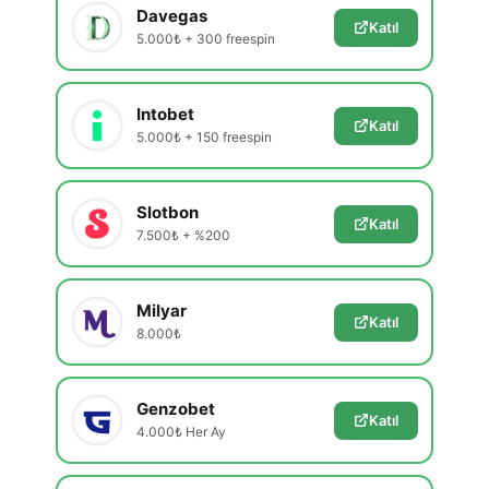
Davegas
Katıl
5.000₺ + 300 freespin
Intobet
Katıl
5.000₺ + 150 freespin
Slotbon
Katıl
7.500₺ + %200
Milyar
Katıl
8.000₺
Genzobet
Katıl
4.000₺ Her Ay