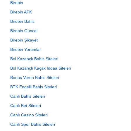
Birebin
Birebin APK
Birebin Bahis
Birebin Güncel
Birebin Şikayet
Birebin Yorumlar
Bol Kazançlı Bahis Siteleri
Bol Kazançlı Kaçak İddaa Siteleri
Bonus Veren Bahis Siteleri
BTK Engelli Bahis Siteleri
Canlı Bahis Siteleri
Canlı Bet Siteleri
Canlı Casino Siteleri
Canlı Spor Bahis Siteleri