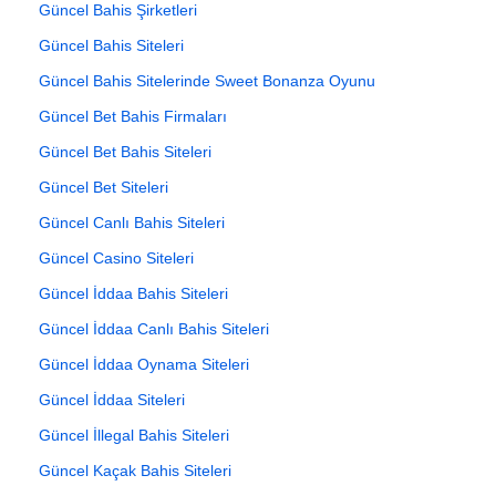
Güncel Bahis Şirketleri
Güncel Bahis Siteleri
Güncel Bahis Sitelerinde Sweet Bonanza Oyunu
Güncel Bet Bahis Firmaları
Güncel Bet Bahis Siteleri
Güncel Bet Siteleri
Güncel Canlı Bahis Siteleri
Güncel Casino Siteleri
Güncel İddaa Bahis Siteleri
Güncel İddaa Canlı Bahis Siteleri
Güncel İddaa Oynama Siteleri
Güncel İddaa Siteleri
Güncel İllegal Bahis Siteleri
Güncel Kaçak Bahis Siteleri