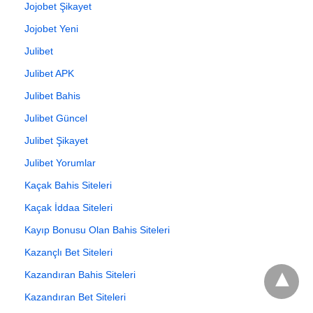
Jojobet Şikayet
Jojobet Yeni
Julibet
Julibet APK
Julibet Bahis
Julibet Güncel
Julibet Şikayet
Julibet Yorumlar
Kaçak Bahis Siteleri
Kaçak İddaa Siteleri
Kayıp Bonusu Olan Bahis Siteleri
Kazançlı Bet Siteleri
Kazandıran Bahis Siteleri
Kazandıran Bet Siteleri