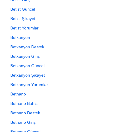
Betist Güncel
Betist Şikayet
Betist Yorumlar
Betkanyon
Betkanyon Destek
Betkanyon Giriş
Betkanyon Güncel
Betkanyon Şikayet
Betkanyon Yorumlar
Betnano
Betnano Bahis
Betnano Destek
Betnano Giriş
Betnano Güncel