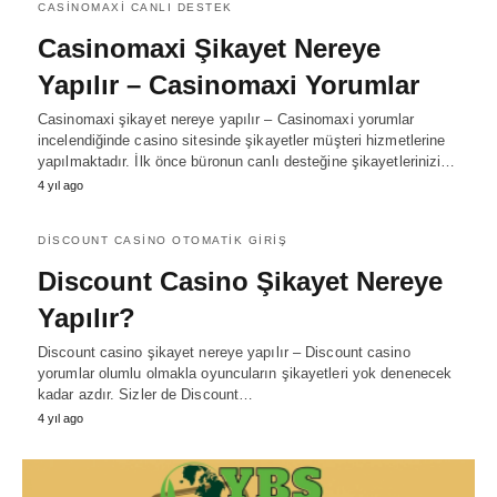
CASINOMAXI CANLI DESTEK
Casinomaxi Şikayet Nereye
Yapılır – Casinomaxi Yorumlar
Casinomaxi şikayet nereye yapılır – Casinomaxi yorumlar
incelendiğinde casino sitesinde şikayetler müşteri hizmetlerine
yapılmaktadır. İlk önce büronun canlı desteğine şikayetlerinizi…
4 yıl ago
DISCOUNT CASINO OTOMATIK GIRIŞ
Discount Casino Şikayet Nereye
Yapılır?
Discount casino şikayet nereye yapılır – Discount casino
yorumlar olumlu olmakla oyuncuların şikayetleri yok denenecek
kadar azdır. Sizler de Discount…
4 yıl ago