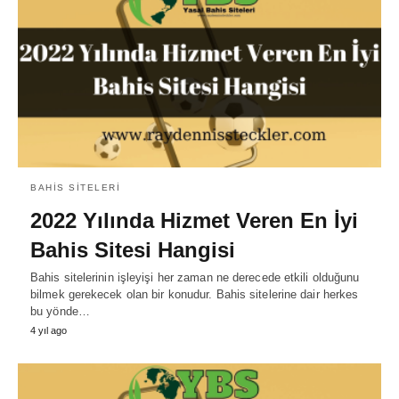
BAHIS SITELERI
2022 Yılında Hizmet Veren En İyi
Bahis Sitesi Hangisi
Bahis sitelerinin işleyişi her zaman ne derecede etkili olduğunu
bilmek gerekecek olan bir konudur. Bahis sitelerine dair herkes
bu yönde…
4 yıl ago