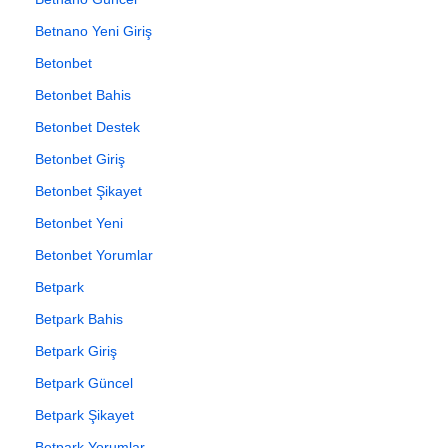
Betnano Yeni Giriş
Betonbet
Betonbet Bahis
Betonbet Destek
Betonbet Giriş
Betonbet Şikayet
Betonbet Yeni
Betonbet Yorumlar
Betpark
Betpark Bahis
Betpark Giriş
Betpark Güncel
Betpark Şikayet
Betpark Yorumlar