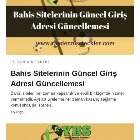
İYI BAHIS SITELERI
Bahis Sitelerinin Güncel Giriş
Adresi Güncellemesi
Bahis siteleri her zaman kapsamlı ve etkili bir biçimde hizmet
vermektedir. Ayrıca üyelerine her zaman kazanç sağlama
konusunda da istenen…
4 yıl ago