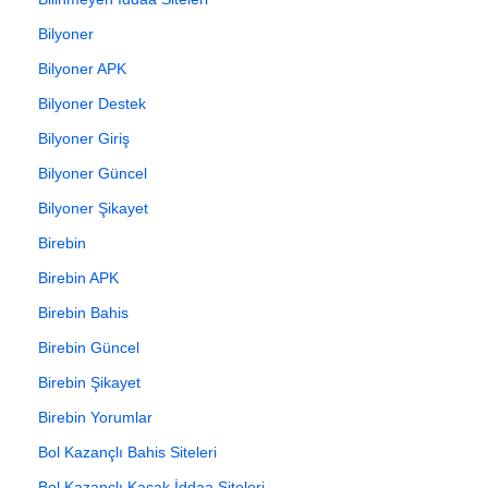
Bilyoner
Bilyoner APK
Bilyoner Destek
Bilyoner Giriş
Bilyoner Güncel
Bilyoner Şikayet
Birebin
Birebin APK
Birebin Bahis
Birebin Güncel
Birebin Şikayet
Birebin Yorumlar
Bol Kazançlı Bahis Siteleri
Bol Kazançlı Kaçak İddaa Siteleri