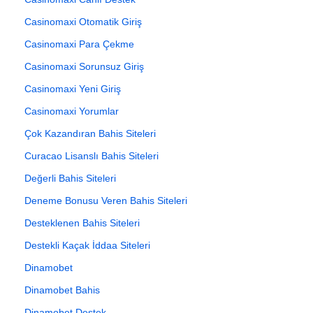
Casinomaxi Otomatik Giriş
Casinomaxi Para Çekme
Casinomaxi Sorunsuz Giriş
Casinomaxi Yeni Giriş
Casinomaxi Yorumlar
Çok Kazandıran Bahis Siteleri
Curacao Lisanslı Bahis Siteleri
Değerli Bahis Siteleri
Deneme Bonusu Veren Bahis Siteleri
Desteklenen Bahis Siteleri
Destekli Kaçak İddaa Siteleri
Dinamobet
Dinamobet Bahis
Dinamobet Destek