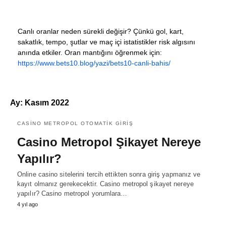
Canlı oranlar neden sürekli değişir? Çünkü gol, kart,
sakatlık, tempo, şutlar ve maç içi istatistikler risk algısını
anında etkiler. Oran mantığını öğrenmek için:
https://www.bets10.blog/yazi/bets10-canli-bahis/
Ay:
Kasım 2022
CASINO METROPOL OTOMATIK GIRIŞ
Casino Metropol Şikayet Nereye
Yapılır?
Online casino sitelerini tercih ettikten sonra giriş yapmanız ve
kayıt olmanız gerekecektir. Casino metropol şikayet nereye
yapılır? Casino metropol yorumlara…
4 yıl ago