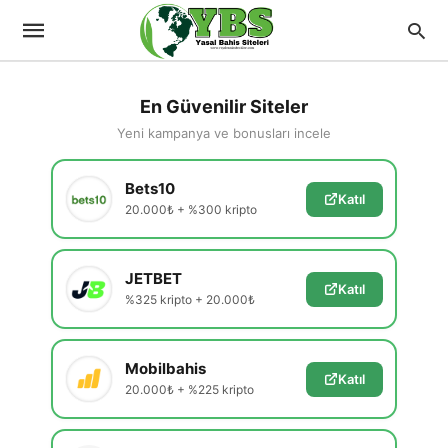
En Güvenilir Siteler
Yeni kampanya ve bonusları incele
Bets10
Katıl
20.000₺ + %300 kripto
JETBET
Katıl
%325 kripto + 20.000₺
Mobilbahis
Katıl
20.000₺ + %225 kripto