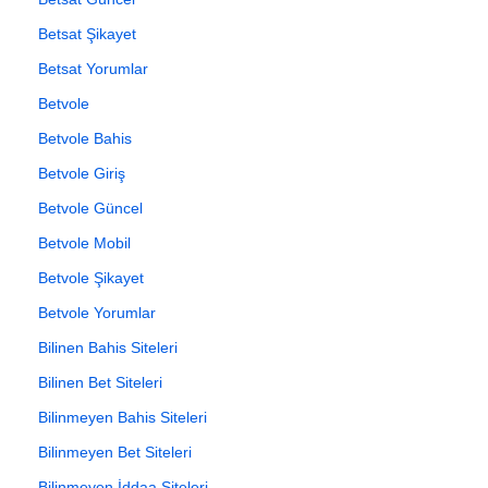
Betsat Şikayet
Betsat Yorumlar
Betvole
Betvole Bahis
Betvole Giriş
Betvole Güncel
Betvole Mobil
Betvole Şikayet
Betvole Yorumlar
Bilinen Bahis Siteleri
Bilinen Bet Siteleri
Bilinmeyen Bahis Siteleri
Bilinmeyen Bet Siteleri
Bilinmeyen İddaa Siteleri