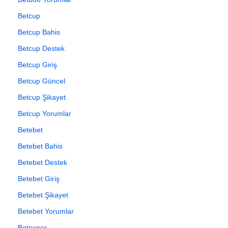
Betcup
Betcup Bahis
Betcup Destek
Betcup Giriş
Betcup Güncel
Betcup Şikayet
Betcup Yorumlar
Betebet
Betebet Bahis
Betebet Destek
Betebet Giriş
Betebet Şikayet
Betebet Yorumlar
Betexper