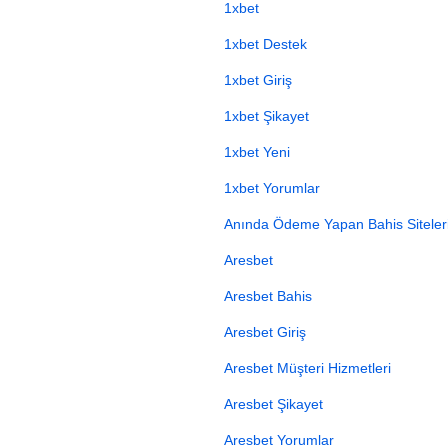
1xbet
1xbet Destek
1xbet Giriş
1xbet Şikayet
1xbet Yeni
1xbet Yorumlar
Anında Ödeme Yapan Bahis Siteler
Aresbet
Aresbet Bahis
Aresbet Giriş
Aresbet Müşteri Hizmetleri
Aresbet Şikayet
Aresbet Yorumlar