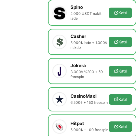
Spino
Katıl
2.000 USDT nakit
iade
Casher
Katıl
5.000₺ iade + 1.000₺
risksiz
Jokera
Katıl
3.000₺ %200 + 50
freespin
CasinoMaxi
Katıl
6.500₺ + 150 freespin
Hitpot
Katıl
5.000₺ + 100 freespin