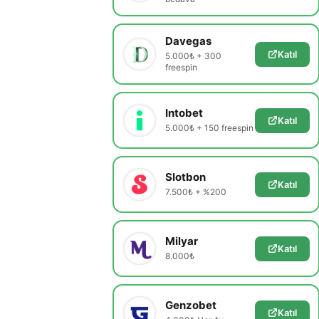
Davegas
Katıl
5.000₺ + 300
freespin
Intobet
Katıl
5.000₺ + 150 freespin
Slotbon
Katıl
7.500₺ + %200
Milyar
Katıl
8.000₺
Genzobet
Katıl