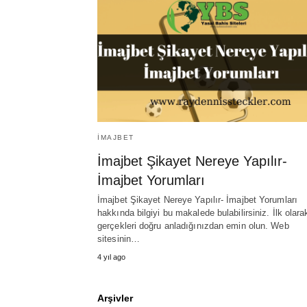
İMAJBET
İmajbet Şikayet Nereye Yapılır-
İmajbet Yorumları
İmajbet Şikayet Nereye Yapılır- İmajbet Yorumları
hakkında bilgiyi bu makalede bulabilirsiniz. İlk olara
gerçekleri doğru anladığınızdan emin olun. Web
sitesinin…
4 yıl ago
Arşivler