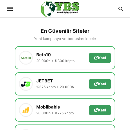
En Güvenilir Siteler
Yeni kampanya ve bonusları incele
Bets10
Katıl
20.000₺ + %300 kripto
JETBET
Katıl
%325 kripto + 20.000₺
Mobilbahis
Katıl
20.000₺ + %225 kripto