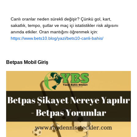
Canlı oranlar neden sürekli değişir? Çünkü gol, kart,
sakatlık, tempo, şutlar ve maç içi istatistikler risk algısını
anında etkiler. Oran mantığını öğrenmek için:
https://www.bets10.blog/yazi/bets10-canli-bahis/
Betpas Mobil Giriş