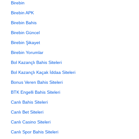
Birebin
Birebin APK
Birebin Bahis
Birebin Güncel
Birebin Şikayet
Birebin Yorumlar
Bol Kazançlı Bahis Siteleri
Bol Kazançlı Kaçak İddaa Siteleri
Bonus Veren Bahis Siteleri
BTK Engelli Bahis Siteleri
Canlı Bahis Siteleri
Canlı Bet Siteleri
Canlı Casino Siteleri
Canlı Spor Bahis Siteleri