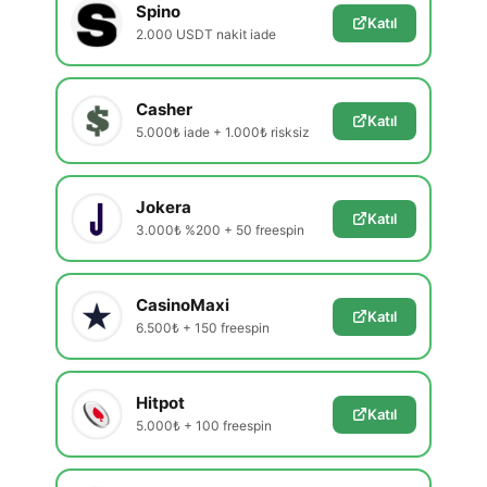
Spino
Katıl
2.000 USDT nakit iade
Casher
Katıl
5.000₺ iade + 1.000₺ risksiz
Jokera
Katıl
3.000₺ %200 + 50 freespin
CasinoMaxi
Katıl
6.500₺ + 150 freespin
Hitpot
Katıl
5.000₺ + 100 freespin