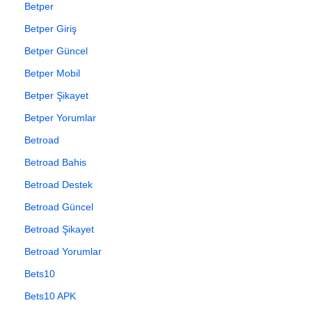
Betper
Betper Giriş
Betper Güncel
Betper Mobil
Betper Şikayet
Betper Yorumlar
Betroad
Betroad Bahis
Betroad Destek
Betroad Güncel
Betroad Şikayet
Betroad Yorumlar
Bets10
Bets10 APK