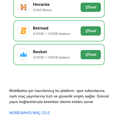
Hovarda
Katıl
%300 Bonus
Betroad
Katıl
4.000₺ + 1.000₺ bedava
Rexbet
Katıl
3.000₺ + 1.500₺ bedava
Mobilbahis için hazırlanmış bu platform, spor tutkunlarına
canlı maç yayınlarına hızlı ve güvenilir erişim sağlar. Güncel
yayın bağlantılarıyla kesintisiz izleme imkânı sunar.
MOBİLBAHİS MAÇ İZLE