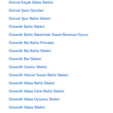
Güncel Kaçak İddaa Siteleri
Güncel Şans Oyunları
Güncel Spor Bahis Siteleri
Güvenilir Bahis Siteleri
Güvenilir Bahis Sitelerinde Sweet Bonanza Oyunu
Güvenilir Bet Bahis Firmaları
Güvenilir Bet Bahis Siteleri
Güvenilir Bet Siteleri
Güvenilir Casino Siteleri
Güvenilir Hizmet Sunan Bahis Siteleri
Güvenilir İddaa Bahis Siteleri
Güvenilir İddaa Canlı Bahis Siteleri
Güvenilir İddaa Oynama Siteleri
Güvenilir İddaa Siteleri