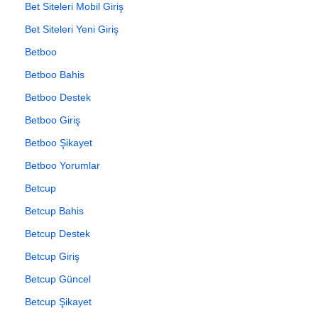
Bet Siteleri Mobil Giriş
Bet Siteleri Yeni Giriş
Betboo
Betboo Bahis
Betboo Destek
Betboo Giriş
Betboo Şikayet
Betboo Yorumlar
Betcup
Betcup Bahis
Betcup Destek
Betcup Giriş
Betcup Güncel
Betcup Şikayet