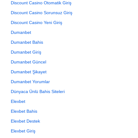
Discount Casino Otomatik Giriş
Discount Casino Sorunsuz Giriş
Discount Casino Yeni Giriş
Dumanbet
Dumanbet Bahis
Dumanbet Giriş
Dumanbet Güncel
Dumanbet Şikayet
Dumanbet Yorumlar
Dünyaca Ünlü Bahis Siteleri
Elexbet
Elexbet Bahis
Elexbet Destek
Elexbet Giriş