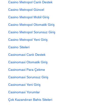
Casino Metropol Canlı Destek
Casino Metropol Güncel
Casino Metropol Mobil Giriş
Casino Metropol Otomatik Giriş
Casino Metropol Sorunsuz Giriş
Casino Metropol Yeni Giriş
Casino Siteleri
Casinomaxi Canlı Destek
Casinomaxi Otomatik Giriş
Casinomaxi Para Çekme
Casinomaxi Sorunsuz Giriş
Casinomaxi Yeni Giriş
Casinomaxi Yorumlar
Çok Kazandıran Bahis Siteleri