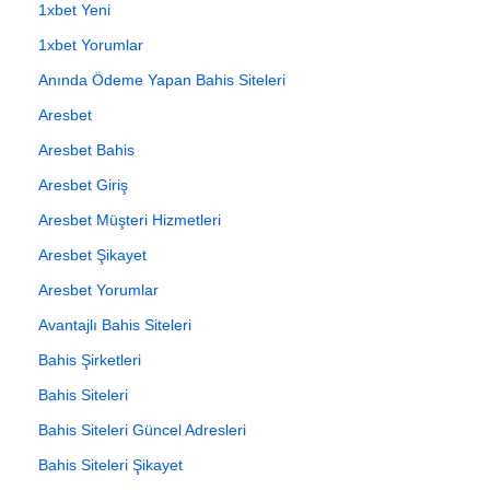
1xbet Yeni
1xbet Yorumlar
Anında Ödeme Yapan Bahis Siteleri
Aresbet
Aresbet Bahis
Aresbet Giriş
Aresbet Müşteri Hizmetleri
Aresbet Şikayet
Aresbet Yorumlar
Avantajlı Bahis Siteleri
Bahis Şirketleri
Bahis Siteleri
Bahis Siteleri Güncel Adresleri
Bahis Siteleri Şikayet