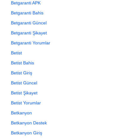
Betgaranti APK
Betgaranti Bahis
Betgaranti Güncel
Betgaranti Şikayet
Betgaranti Yorumlar
Betist
Betist Bahis
Betist Giriş
Betist Güncel
Betist Şikayet
Betist Yorumlar
Betkanyon
Betkanyon Destek
Betkanyon Giriş