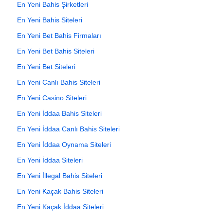
En Yeni Bahis Şirketleri
En Yeni Bahis Siteleri
En Yeni Bet Bahis Firmaları
En Yeni Bet Bahis Siteleri
En Yeni Bet Siteleri
En Yeni Canlı Bahis Siteleri
En Yeni Casino Siteleri
En Yeni İddaa Bahis Siteleri
En Yeni İddaa Canlı Bahis Siteleri
En Yeni İddaa Oynama Siteleri
En Yeni İddaa Siteleri
En Yeni İllegal Bahis Siteleri
En Yeni Kaçak Bahis Siteleri
En Yeni Kaçak İddaa Siteleri