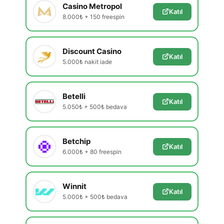
Casino Metropol
Katıl
8.000₺ + 150 freespin
Discount Casino
Katıl
5.000₺ nakit iade
Betelli
Katıl
5.050₺ + 500₺ bedava
Betchip
Katıl
6.000₺ + 80 freespin
Winnit
Katıl
5.000₺ + 500₺ bedava