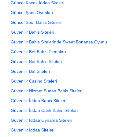
Güncel Kaçak İddaa Siteleri
Güncel Şans Oyunları
Güncel Spor Bahis Siteleri
Güvenilir Bahis Siteleri
Güvenilir Bahis Sitelerinde Sweet Bonanza Oyunu
Güvenilir Bet Bahis Firmaları
Güvenilir Bet Bahis Siteleri
Güvenilir Bet Siteleri
Güvenilir Casino Siteleri
Güvenilir Hizmet Sunan Bahis Siteleri
Güvenilir İddaa Bahis Siteleri
Güvenilir İddaa Canlı Bahis Siteleri
Güvenilir İddaa Oynama Siteleri
Güvenilir İddaa Siteleri