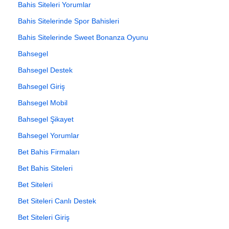
Bahis Siteleri Yorumlar
Bahis Sitelerinde Spor Bahisleri
Bahis Sitelerinde Sweet Bonanza Oyunu
Bahsegel
Bahsegel Destek
Bahsegel Giriş
Bahsegel Mobil
Bahsegel Şikayet
Bahsegel Yorumlar
Bet Bahis Firmaları
Bet Bahis Siteleri
Bet Siteleri
Bet Siteleri Canlı Destek
Bet Siteleri Giriş