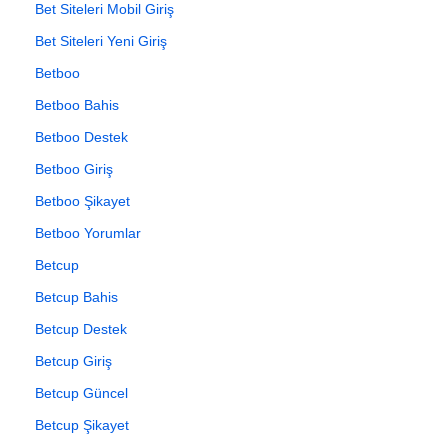
Bet Siteleri Mobil Giriş
Bet Siteleri Yeni Giriş
Betboo
Betboo Bahis
Betboo Destek
Betboo Giriş
Betboo Şikayet
Betboo Yorumlar
Betcup
Betcup Bahis
Betcup Destek
Betcup Giriş
Betcup Güncel
Betcup Şikayet