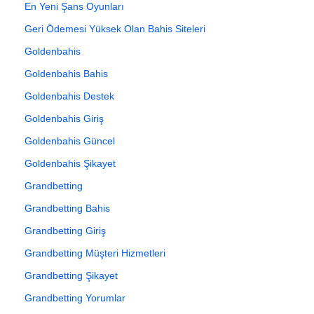
En Yeni Şans Oyunları
Geri Ödemesi Yüksek Olan Bahis Siteleri
Goldenbahis
Goldenbahis Bahis
Goldenbahis Destek
Goldenbahis Giriş
Goldenbahis Güncel
Goldenbahis Şikayet
Grandbetting
Grandbetting Bahis
Grandbetting Giriş
Grandbetting Müşteri Hizmetleri
Grandbetting Şikayet
Grandbetting Yorumlar