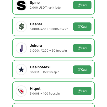
Spino
Katıl
2.000 USDT nakit iade
Casher
Katıl
5.000₺ iade + 1.000₺ risksiz
Jokera
Katıl
3.000₺ %200 + 50 freespin
CasinoMaxi
Katıl
6.500₺ + 150 freespin
Hitpot
Katıl
5.000₺ + 100 freespin