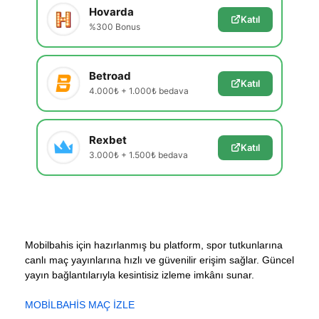
Hovarda
Katıl
%300 Bonus
Betroad
Katıl
4.000₺ + 1.000₺ bedava
Rexbet
Katıl
3.000₺ + 1.500₺ bedava
Mobilbahis için hazırlanmış bu platform, spor tutkunlarına
canlı maç yayınlarına hızlı ve güvenilir erişim sağlar. Güncel
yayın bağlantılarıyla kesintisiz izleme imkânı sunar.
MOBİLBAHİS MAÇ İZLE