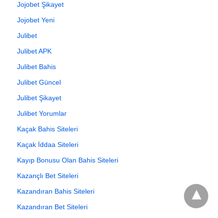
Jojobet Şikayet
Jojobet Yeni
Julibet
Julibet APK
Julibet Bahis
Julibet Güncel
Julibet Şikayet
Julibet Yorumlar
Kaçak Bahis Siteleri
Kaçak İddaa Siteleri
Kayıp Bonusu Olan Bahis Siteleri
Kazançlı Bet Siteleri
Kazandıran Bahis Siteleri
Kazandıran Bet Siteleri