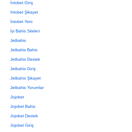
İntobet Giriş
İntobet Şikayet
İntobet Yeni
İyi Bahis Siteleri
Jetbahis
Jetbahis Bahis
Jetbahis Destek
Jetbahis Giriş
Jetbahis Şikayet
Jetbahis Yorumlar
Jojobet
Jojobet Bahis
Jojobet Destek
Jojobet Giriş