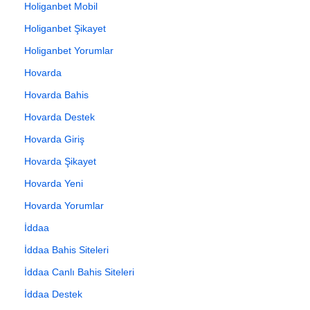
Holiganbet Mobil
Holiganbet Şikayet
Holiganbet Yorumlar
Hovarda
Hovarda Bahis
Hovarda Destek
Hovarda Giriş
Hovarda Şikayet
Hovarda Yeni
Hovarda Yorumlar
İddaa
İddaa Bahis Siteleri
İddaa Canlı Bahis Siteleri
İddaa Destek