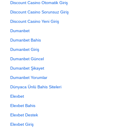
Discount Casino Otomatik Giriş
Discount Casino Sorunsuz Giriş
Discount Casino Yeni Giriş
Dumanbet
Dumanbet Bahis
Dumanbet Giriş
Dumanbet Güncel
Dumanbet Şikayet
Dumanbet Yorumlar
Dünyaca Ünlü Bahis Siteleri
Elexbet
Elexbet Bahis
Elexbet Destek
Elexbet Giriş