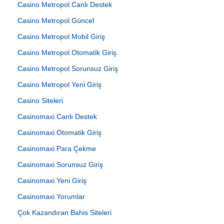
Casino Metropol Canlı Destek
Casino Metropol Güncel
Casino Metropol Mobil Giriş
Casino Metropol Otomatik Giriş
Casino Metropol Sorunsuz Giriş
Casino Metropol Yeni Giriş
Casino Siteleri
Casinomaxi Canlı Destek
Casinomaxi Otomatik Giriş
Casinomaxi Para Çekme
Casinomaxi Sorunsuz Giriş
Casinomaxi Yeni Giriş
Casinomaxi Yorumlar
Çok Kazandıran Bahis Siteleri