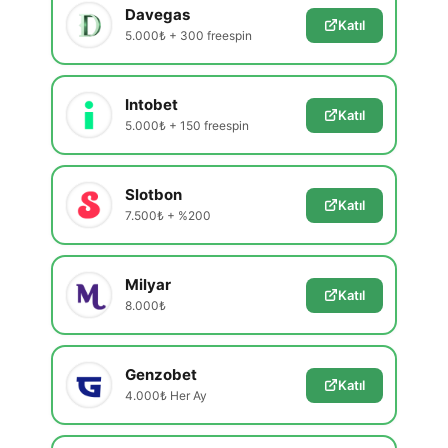
Davegas
Katıl
5.000₺ + 300 freespin
Intobet
Katıl
5.000₺ + 150 freespin
Slotbon
Katıl
7.500₺ + %200
Milyar
Katıl
8.000₺
Genzobet
Katıl
4.000₺ Her Ay