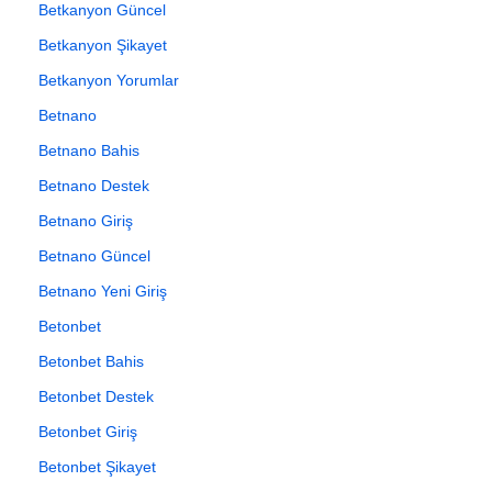
Betkanyon Güncel
Betkanyon Şikayet
Betkanyon Yorumlar
Betnano
Betnano Bahis
Betnano Destek
Betnano Giriş
Betnano Güncel
Betnano Yeni Giriş
Betonbet
Betonbet Bahis
Betonbet Destek
Betonbet Giriş
Betonbet Şikayet