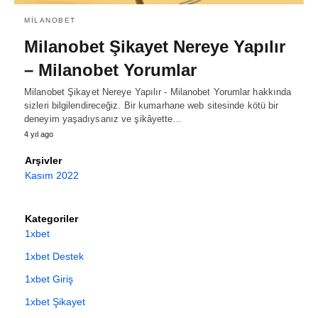
MILANOBET
Milanobet Şikayet Nereye Yapılır
– Milanobet Yorumlar
Milanobet Şikayet Nereye Yapılır - Milanobet Yorumlar hakkında
sizleri bilgilendireceğiz. Bir kumarhane web sitesinde kötü bir
deneyim yaşadıysanız ve şikâyette…
4 yıl ago
Arşivler
Kasım 2022
Kategoriler
1xbet
1xbet Destek
1xbet Giriş
1xbet Şikayet