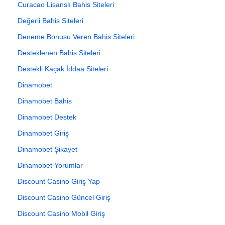
Curacao Lisanslı Bahis Siteleri
Değerli Bahis Siteleri
Deneme Bonusu Veren Bahis Siteleri
Desteklenen Bahis Siteleri
Destekli Kaçak İddaa Siteleri
Dinamobet
Dinamobet Bahis
Dinamobet Destek
Dinamobet Giriş
Dinamobet Şikayet
Dinamobet Yorumlar
Discount Casino Giriş Yap
Discount Casino Güncel Giriş
Discount Casino Mobil Giriş