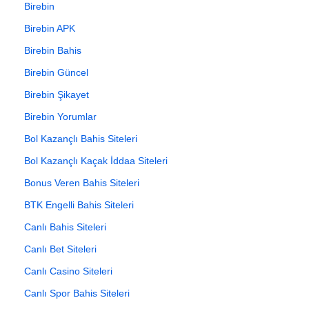
Birebin
Birebin APK
Birebin Bahis
Birebin Güncel
Birebin Şikayet
Birebin Yorumlar
Bol Kazançlı Bahis Siteleri
Bol Kazançlı Kaçak İddaa Siteleri
Bonus Veren Bahis Siteleri
BTK Engelli Bahis Siteleri
Canlı Bahis Siteleri
Canlı Bet Siteleri
Canlı Casino Siteleri
Canlı Spor Bahis Siteleri