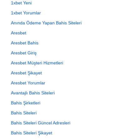
1xbet Yeni
1xbet Yorumlar
Anında Ödeme Yapan Bahis Siteleri
Aresbet
Aresbet Bahis
Aresbet Giriş
Aresbet Müşteri Hizmetleri
Aresbet Şikayet
Aresbet Yorumlar
Avantajlı Bahis Siteleri
Bahis Şirketleri
Bahis Siteleri
Bahis Siteleri Güncel Adresleri
Bahis Siteleri Şikayet