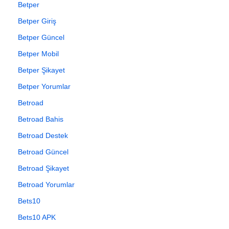
Betper
Betper Giriş
Betper Güncel
Betper Mobil
Betper Şikayet
Betper Yorumlar
Betroad
Betroad Bahis
Betroad Destek
Betroad Güncel
Betroad Şikayet
Betroad Yorumlar
Bets10
Bets10 APK