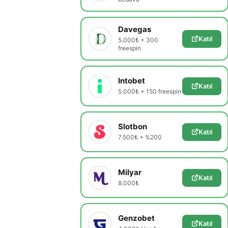
Davegas
Katıl
5.000₺ + 300
freespin
Intobet
Katıl
5.000₺ + 150 freespin
Slotbon
Katıl
7.500₺ + %200
Milyar
Katıl
8.000₺
Genzobet
Katıl