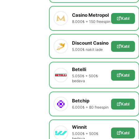
Casino Metropol
Katıl
8.000₺ + 150 freespin
Discount Casino
Katıl
5.000₺ nakit iade
Betelli
Katıl
5.050₺ + 500₺
bedava
Betchip
Katıl
6.000₺ + 80 freespin
Winnit
Katıl
5.000₺ + 500₺
bedava