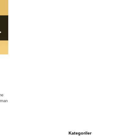
ne
zaman
Kategoriler