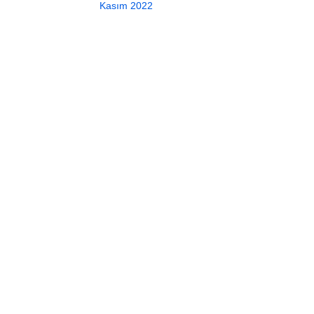
Kasım 2022