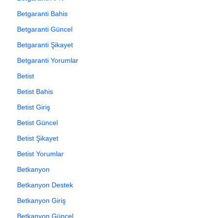
Betgaranti Bahis
Betgaranti Güncel
Betgaranti Şikayet
Betgaranti Yorumlar
Betist
Betist Bahis
Betist Giriş
Betist Güncel
Betist Şikayet
Betist Yorumlar
Betkanyon
Betkanyon Destek
Betkanyon Giriş
Betkanyon Güncel