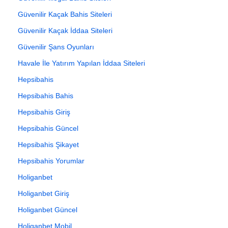
Güvenilir Kaçak Bahis Siteleri
Güvenilir Kaçak İddaa Siteleri
Güvenilir Şans Oyunları
Havale İle Yatırım Yapılan İddaa Siteleri
Hepsibahis
Hepsibahis Bahis
Hepsibahis Giriş
Hepsibahis Güncel
Hepsibahis Şikayet
Hepsibahis Yorumlar
Holiganbet
Holiganbet Giriş
Holiganbet Güncel
Holiganbet Mobil