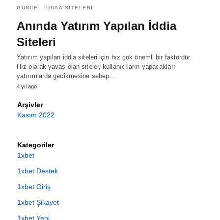
GÜNCEL İDDAA SITELERI
Anında Yatırım Yapılan İddia
Siteleri
Yatırım yapılan iddia siteleri için hız çok önemli bir faktördür.
Hız olarak yavaş olan siteler, kullanıcıların yapacakları
yatırımlarda gecikmesine sebep…
4 yıl ago
Arşivler
Kasım 2022
Kategoriler
1xbet
1xbet Destek
1xbet Giriş
1xbet Şikayet
1xbet Yeni