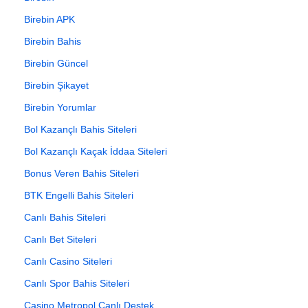
Birebin APK
Birebin Bahis
Birebin Güncel
Birebin Şikayet
Birebin Yorumlar
Bol Kazançlı Bahis Siteleri
Bol Kazançlı Kaçak İddaa Siteleri
Bonus Veren Bahis Siteleri
BTK Engelli Bahis Siteleri
Canlı Bahis Siteleri
Canlı Bet Siteleri
Canlı Casino Siteleri
Canlı Spor Bahis Siteleri
Casino Metropol Canlı Destek