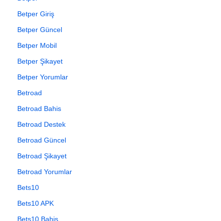
Betper Giriş
Betper Güncel
Betper Mobil
Betper Şikayet
Betper Yorumlar
Betroad
Betroad Bahis
Betroad Destek
Betroad Güncel
Betroad Şikayet
Betroad Yorumlar
Bets10
Bets10 APK
Bets10 Bahis