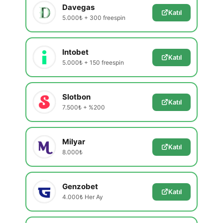
Davegas
Katıl
5.000₺ + 300 freespin
Intobet
Katıl
5.000₺ + 150 freespin
Slotbon
Katıl
7.500₺ + %200
Milyar
Katıl
8.000₺
Genzobet
Katıl
4.000₺ Her Ay