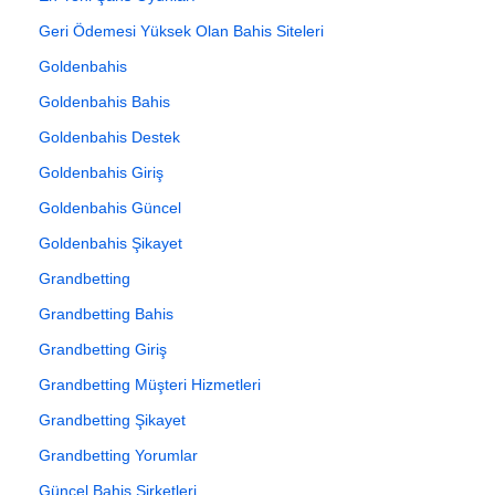
Geri Ödemesi Yüksek Olan Bahis Siteleri
Goldenbahis
Goldenbahis Bahis
Goldenbahis Destek
Goldenbahis Giriş
Goldenbahis Güncel
Goldenbahis Şikayet
Grandbetting
Grandbetting Bahis
Grandbetting Giriş
Grandbetting Müşteri Hizmetleri
Grandbetting Şikayet
Grandbetting Yorumlar
Güncel Bahis Şirketleri