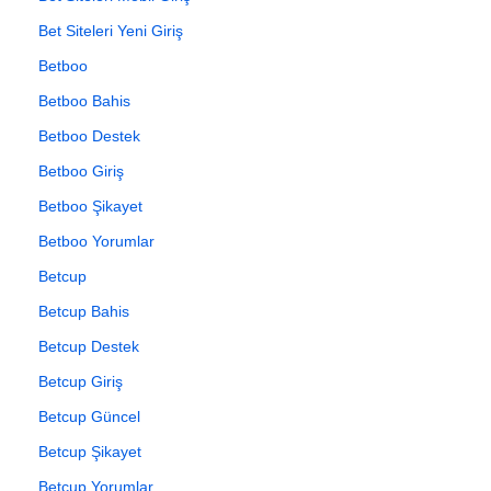
Bet Siteleri Yeni Giriş
Betboo
Betboo Bahis
Betboo Destek
Betboo Giriş
Betboo Şikayet
Betboo Yorumlar
Betcup
Betcup Bahis
Betcup Destek
Betcup Giriş
Betcup Güncel
Betcup Şikayet
Betcup Yorumlar