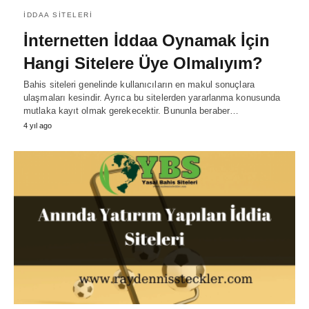
İDDAA SITELERI
İnternetten İddaa Oynamak İçin
Hangi Sitelere Üye Olmalıyım?
Bahis siteleri genelinde kullanıcıların en makul sonuçlara
ulaşmaları kesindir. Ayrıca bu sitelerden yararlanma konusunda
mutlaka kayıt olmak gerekecektir. Bununla beraber…
4 yıl ago