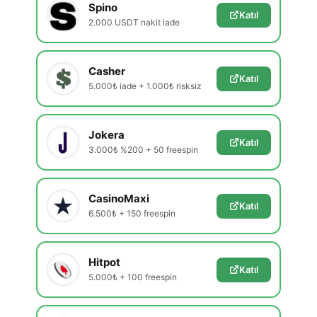
Spino
Katıl
2.000 USDT nakit iade
Casher
Katıl
5.000₺ iade + 1.000₺ risksiz
Jokera
Katıl
3.000₺ %200 + 50 freespin
CasinoMaxi
Katıl
6.500₺ + 150 freespin
Hitpot
Katıl
5.000₺ + 100 freespin