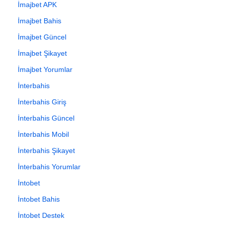
İmajbet APK
İmajbet Bahis
İmajbet Güncel
İmajbet Şikayet
İmajbet Yorumlar
İnterbahis
İnterbahis Giriş
İnterbahis Güncel
İnterbahis Mobil
İnterbahis Şikayet
İnterbahis Yorumlar
İntobet
İntobet Bahis
İntobet Destek