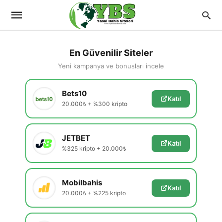
En Güvenilir Siteler
Yeni kampanya ve bonusları incele
Bets10
Katıl
20.000₺ + %300 kripto
JETBET
Katıl
%325 kripto + 20.000₺
Mobilbahis
Katıl
20.000₺ + %225 kripto