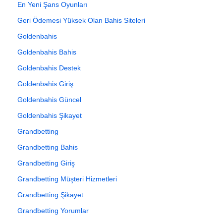
En Yeni Şans Oyunları
Geri Ödemesi Yüksek Olan Bahis Siteleri
Goldenbahis
Goldenbahis Bahis
Goldenbahis Destek
Goldenbahis Giriş
Goldenbahis Güncel
Goldenbahis Şikayet
Grandbetting
Grandbetting Bahis
Grandbetting Giriş
Grandbetting Müşteri Hizmetleri
Grandbetting Şikayet
Grandbetting Yorumlar