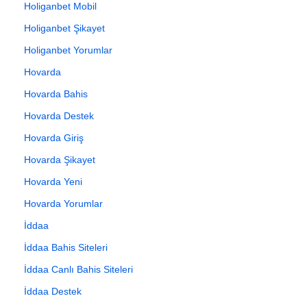
Holiganbet Mobil
Holiganbet Şikayet
Holiganbet Yorumlar
Hovarda
Hovarda Bahis
Hovarda Destek
Hovarda Giriş
Hovarda Şikayet
Hovarda Yeni
Hovarda Yorumlar
İddaa
İddaa Bahis Siteleri
İddaa Canlı Bahis Siteleri
İddaa Destek