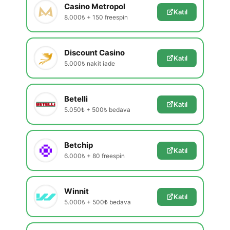
Casino Metropol
Katıl
8.000₺ + 150 freespin
Discount Casino
Katıl
5.000₺ nakit iade
Betelli
Katıl
5.050₺ + 500₺ bedava
Betchip
Katıl
6.000₺ + 80 freespin
Winnit
Katıl
5.000₺ + 500₺ bedava