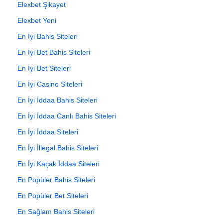
Elexbet Şikayet
Elexbet Yeni
En İyi Bahis Siteleri
En İyi Bet Bahis Siteleri
En İyi Bet Siteleri
En İyi Casino Siteleri
En İyi İddaa Bahis Siteleri
En İyi İddaa Canlı Bahis Siteleri
En İyi İddaa Siteleri
En İyi İllegal Bahis Siteleri
En İyi Kaçak İddaa Siteleri
En Popüler Bahis Siteleri
En Popüler Bet Siteleri
En Sağlam Bahis Siteleri