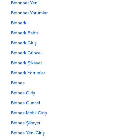
Betonbet Yeni
Betonbet Yorumlar
Betpark
Betpark Bahis
Betpark Giriş
Betpark Güncel
Betpark Şikayet
Betpark Yorumlar
Betpas
Betpas Giriş
Betpas Güncel
Betpas Mobil Giriş
Betpas Şikayet
Betpas Yeni Giriş