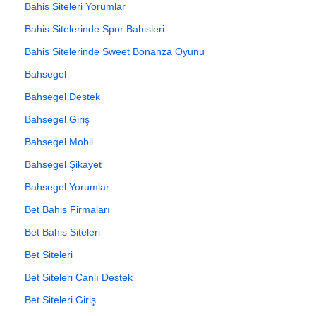
Bahis Siteleri Yorumlar
Bahis Sitelerinde Spor Bahisleri
Bahis Sitelerinde Sweet Bonanza Oyunu
Bahsegel
Bahsegel Destek
Bahsegel Giriş
Bahsegel Mobil
Bahsegel Şikayet
Bahsegel Yorumlar
Bet Bahis Firmaları
Bet Bahis Siteleri
Bet Siteleri
Bet Siteleri Canlı Destek
Bet Siteleri Giriş