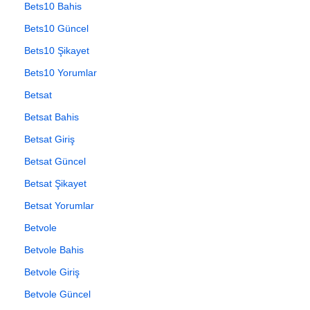
Bets10 Bahis
Bets10 Güncel
Bets10 Şikayet
Bets10 Yorumlar
Betsat
Betsat Bahis
Betsat Giriş
Betsat Güncel
Betsat Şikayet
Betsat Yorumlar
Betvole
Betvole Bahis
Betvole Giriş
Betvole Güncel