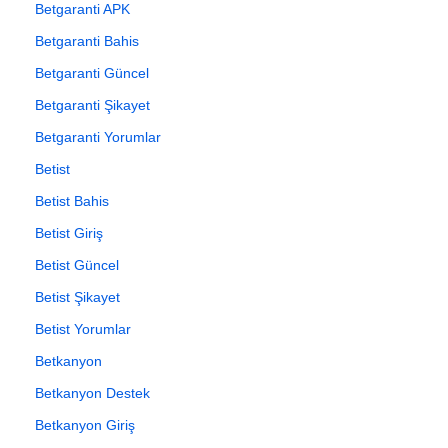
Betgaranti APK
Betgaranti Bahis
Betgaranti Güncel
Betgaranti Şikayet
Betgaranti Yorumlar
Betist
Betist Bahis
Betist Giriş
Betist Güncel
Betist Şikayet
Betist Yorumlar
Betkanyon
Betkanyon Destek
Betkanyon Giriş