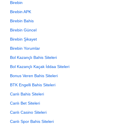
Birebin
Birebin APK
Birebin Bahis
Birebin Güncel
Birebin Şikayet
Birebin Yorumlar
Bol Kazançlı Bahis Siteleri
Bol Kazançlı Kaçak İddaa Siteleri
Bonus Veren Bahis Siteleri
BTK Engelli Bahis Siteleri
Canlı Bahis Siteleri
Canlı Bet Siteleri
Canlı Casino Siteleri
Canlı Spor Bahis Siteleri