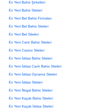
En Yeni Bahis Şirketleri
En Yeni Bahis Siteleri
En Yeni Bet Bahis Firmaları
En Yeni Bet Bahis Siteleri
En Yeni Bet Siteleri
En Yeni Canlı Bahis Siteleri
En Yeni Casino Siteleri
En Yeni İddaa Bahis Siteleri
En Yeni İddaa Canlı Bahis Siteleri
En Yeni İddaa Oynama Siteleri
En Yeni İddaa Siteleri
En Yeni İllegal Bahis Siteleri
En Yeni Kaçak Bahis Siteleri
En Yeni Kaçak İddaa Siteleri