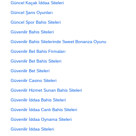
Güncel Kaçak İddaa Siteleri
Güncel Şans Oyunları
Güncel Spor Bahis Siteleri
Güvenilir Bahis Siteleri
Güvenilir Bahis Sitelerinde Sweet Bonanza Oyunu
Güvenilir Bet Bahis Firmaları
Güvenilir Bet Bahis Siteleri
Güvenilir Bet Siteleri
Güvenilir Casino Siteleri
Güvenilir Hizmet Sunan Bahis Siteleri
Güvenilir İddaa Bahis Siteleri
Güvenilir İddaa Canlı Bahis Siteleri
Güvenilir İddaa Oynama Siteleri
Güvenilir İddaa Siteleri