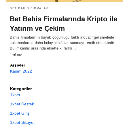
BET BAHIS FIRMALARI
Bet Bahis Firmalarında Kripto ile
Yatırım ve Çekim
Bahis firmalarının büyük çoğunluğu farklı inovatif gelişmelerle
kullanıcılarına daha kolay imkânlar sunmayı tercih etmektedir.
Bu imkânlar arasında elbette ki farklı…
4 yıl ago
Arşivler
Kasım 2022
Kategoriler
1xbet
1xbet Destek
1xbet Giriş
1xbet Şikayet