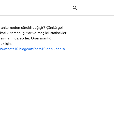
ranlar neden sürekli değişir? Çünkü gol,
katlık, tempo, şutlar ve maç içi istatistikler
gısını anında etkiler. Oran mantığını
Typ
k için:
your
sea
/www.bets10.blog/yazi/bets10-canli-bahis/
que
and
hit
ente