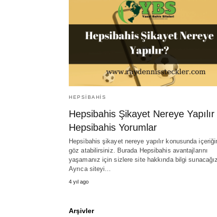
HEPSIBAHIS
Hepsibahis Şikayet Nereye Yapılır
Hepsibahis Yorumlar
Hepsibahis şikayet nereye yapılır konusunda içeriğ
göz atabilirsiniz. Burada Hepsibahis avantajlarını
yaşamanız için sizlere site hakkında bilgi sunacağı
Ayrıca siteyi…
4 yıl ago
Arşivler