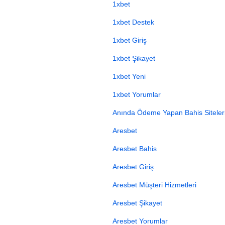
1xbet
1xbet Destek
1xbet Giriş
1xbet Şikayet
1xbet Yeni
1xbet Yorumlar
Anında Ödeme Yapan Bahis Siteler
Aresbet
Aresbet Bahis
Aresbet Giriş
Aresbet Müşteri Hizmetleri
Aresbet Şikayet
Aresbet Yorumlar