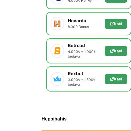
4.000₺ Her Ay
Hovarda
Katıl
%300 Bonus
Betroad
Katıl
4.000₺ + 1.000₺
bedava
Rexbet
Katıl
3.000₺ + 1.500₺
bedava
Hepsibahis