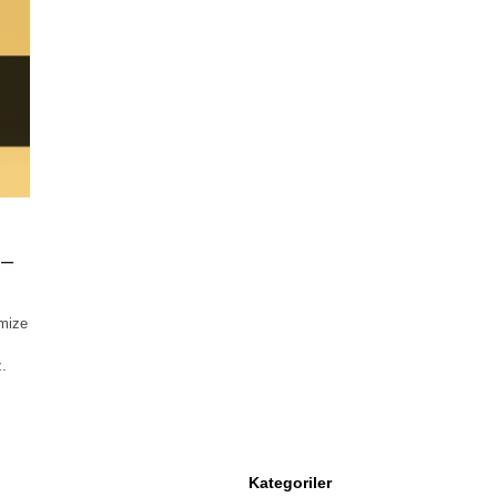
 –
imize
z.
Kategoriler