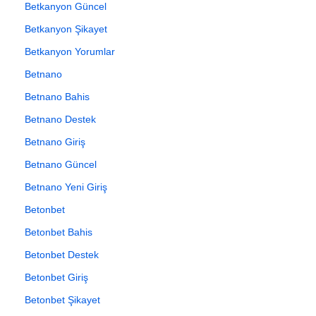
Betkanyon Güncel
Betkanyon Şikayet
Betkanyon Yorumlar
Betnano
Betnano Bahis
Betnano Destek
Betnano Giriş
Betnano Güncel
Betnano Yeni Giriş
Betonbet
Betonbet Bahis
Betonbet Destek
Betonbet Giriş
Betonbet Şikayet