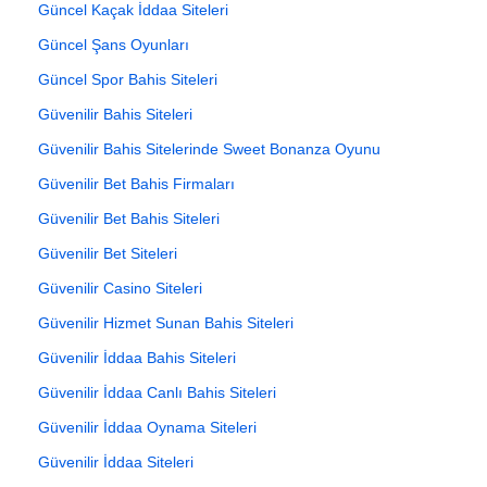
Güncel Kaçak İddaa Siteleri
Güncel Şans Oyunları
Güncel Spor Bahis Siteleri
Güvenilir Bahis Siteleri
Güvenilir Bahis Sitelerinde Sweet Bonanza Oyunu
Güvenilir Bet Bahis Firmaları
Güvenilir Bet Bahis Siteleri
Güvenilir Bet Siteleri
Güvenilir Casino Siteleri
Güvenilir Hizmet Sunan Bahis Siteleri
Güvenilir İddaa Bahis Siteleri
Güvenilir İddaa Canlı Bahis Siteleri
Güvenilir İddaa Oynama Siteleri
Güvenilir İddaa Siteleri