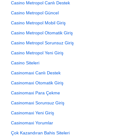
Casino Metropol Canlı Destek
Casino Metropol Güncel
Casino Metropol Mobil Giriş
Casino Metropol Otomatik Giriş
Casino Metropol Sorunsuz Giriş
Casino Metropol Yeni Giriş
Casino Siteleri
Casinomaxi Canlı Destek
Casinomaxi Otomatik Giriş
Casinomaxi Para Çekme
Casinomaxi Sorunsuz Giriş
Casinomaxi Yeni Giriş
Casinomaxi Yorumlar
Çok Kazandıran Bahis Siteleri