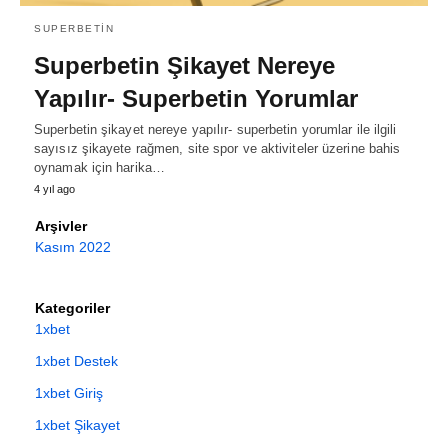
SUPERBETIN
Superbetin Şikayet Nereye
Yapılır- Superbetin Yorumlar
Superbetin şikayet nereye yapılır- superbetin yorumlar ile ilgili
sayısız şikayete rağmen, site spor ve aktiviteler üzerine bahis
oynamak için harika…
4 yıl ago
Arşivler
Kasım 2022
Kategoriler
1xbet
1xbet Destek
1xbet Giriş
1xbet Şikayet