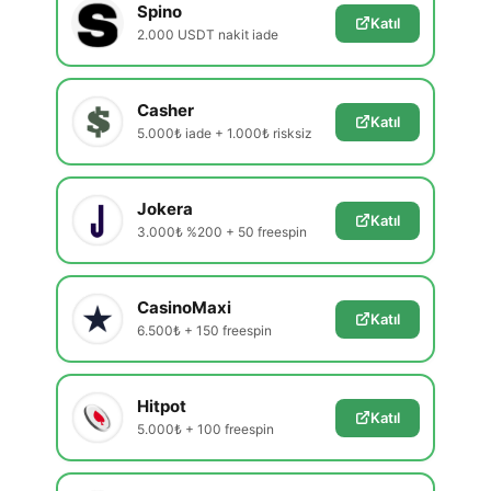
Spino
Katıl
2.000 USDT nakit iade
Casher
Katıl
5.000₺ iade + 1.000₺ risksiz
Jokera
Katıl
3.000₺ %200 + 50 freespin
CasinoMaxi
Katıl
6.500₺ + 150 freespin
Hitpot
Katıl
5.000₺ + 100 freespin