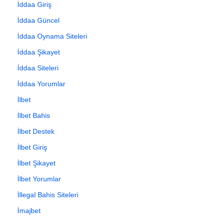
İddaa Giriş
İddaa Güncel
İddaa Oynama Siteleri
İddaa Şikayet
İddaa Siteleri
İddaa Yorumlar
İlbet
İlbet Bahis
İlbet Destek
İlbet Giriş
İlbet Şikayet
İlbet Yorumlar
İllegal Bahis Siteleri
İmajbet