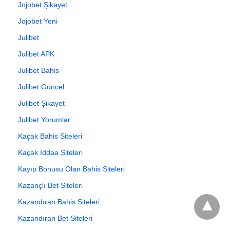
Jojobet Şikayet
Jojobet Yeni
Julibet
Julibet APK
Julibet Bahis
Julibet Güncel
Julibet Şikayet
Julibet Yorumlar
Kaçak Bahis Siteleri
Kaçak İddaa Siteleri
Kayıp Bonusu Olan Bahis Siteleri
Kazançlı Bet Siteleri
Kazandıran Bahis Siteleri
Kazandıran Bet Siteleri