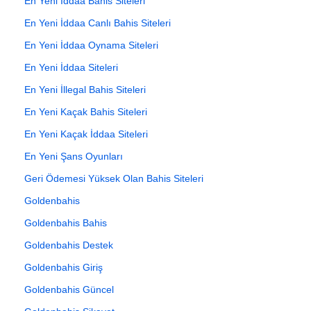
En Yeni İddaa Bahis Siteleri
En Yeni İddaa Canlı Bahis Siteleri
En Yeni İddaa Oynama Siteleri
En Yeni İddaa Siteleri
En Yeni İllegal Bahis Siteleri
En Yeni Kaçak Bahis Siteleri
En Yeni Kaçak İddaa Siteleri
En Yeni Şans Oyunları
Geri Ödemesi Yüksek Olan Bahis Siteleri
Goldenbahis
Goldenbahis Bahis
Goldenbahis Destek
Goldenbahis Giriş
Goldenbahis Güncel