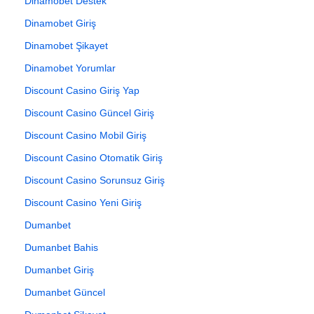
Dinamobet Destek
Dinamobet Giriş
Dinamobet Şikayet
Dinamobet Yorumlar
Discount Casino Giriş Yap
Discount Casino Güncel Giriş
Discount Casino Mobil Giriş
Discount Casino Otomatik Giriş
Discount Casino Sorunsuz Giriş
Discount Casino Yeni Giriş
Dumanbet
Dumanbet Bahis
Dumanbet Giriş
Dumanbet Güncel