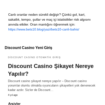
Canlı oranlar neden sürekli değişir? Çünkü gol, kart,
sakatlık, tempo, şutlar ve maç içi istatistikler risk algısını
anında etkiler. Oran mantığını öğrenmek için:
https://www.bets10.blog/yazi/bets10-canli-bahis/
Discount Casino Yeni Giriş
DISCOUNT CASINO OTOMATIK GIRIŞ
Discount Casino Şikayet Nereye
Yapılır?
Discount casino şikayet nereye yapılır – Discount casino
yorumlar olumlu olmakla oyuncuların şikayetleri yok denenecek
kadar azdır. Sizler de Discount…
4 yıl ago
Arşivler