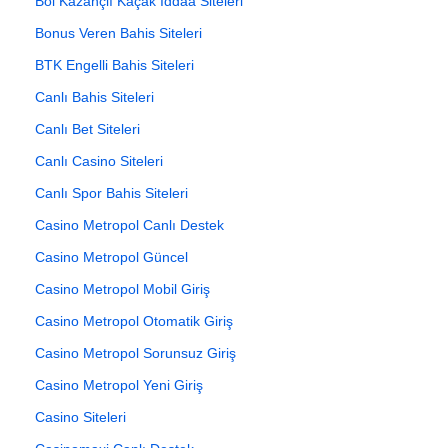
Bol Kazançlı Kaçak İddaa Siteleri
Bonus Veren Bahis Siteleri
BTK Engelli Bahis Siteleri
Canlı Bahis Siteleri
Canlı Bet Siteleri
Canlı Casino Siteleri
Canlı Spor Bahis Siteleri
Casino Metropol Canlı Destek
Casino Metropol Güncel
Casino Metropol Mobil Giriş
Casino Metropol Otomatik Giriş
Casino Metropol Sorunsuz Giriş
Casino Metropol Yeni Giriş
Casino Siteleri