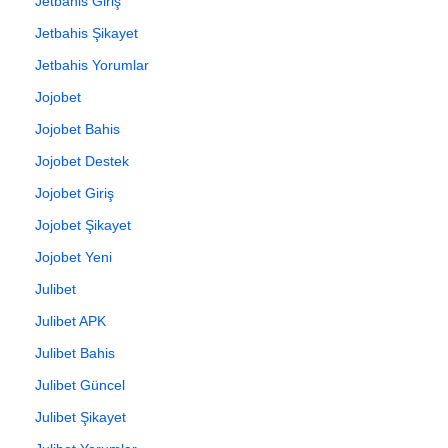
Jetbahis Giriş
Jetbahis Şikayet
Jetbahis Yorumlar
Jojobet
Jojobet Bahis
Jojobet Destek
Jojobet Giriş
Jojobet Şikayet
Jojobet Yeni
Julibet
Julibet APK
Julibet Bahis
Julibet Güncel
Julibet Şikayet