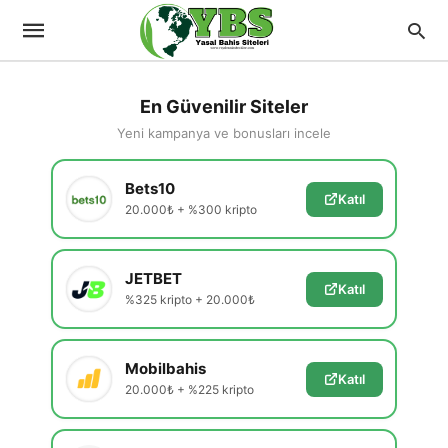
En Güvenilir Siteler
Yeni kampanya ve bonusları incele
Bets10
Katıl
20.000₺ + %300 kripto
JETBET
Katıl
%325 kripto + 20.000₺
Mobilbahis
Katıl
20.000₺ + %225 kripto