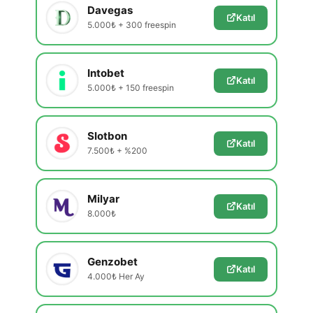
Davegas
Katıl
5.000₺ + 300 freespin
Intobet
Katıl
5.000₺ + 150 freespin
Slotbon
Katıl
7.500₺ + %200
Milyar
Katıl
8.000₺
Genzobet
Katıl
4.000₺ Her Ay