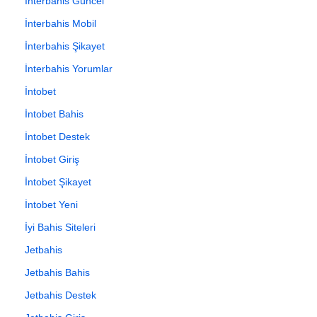
İnterbahis Güncel
İnterbahis Mobil
İnterbahis Şikayet
İnterbahis Yorumlar
İntobet
İntobet Bahis
İntobet Destek
İntobet Giriş
İntobet Şikayet
İntobet Yeni
İyi Bahis Siteleri
Jetbahis
Jetbahis Bahis
Jetbahis Destek