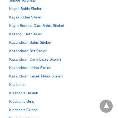
Julibet Yorumlar
Kaçak Bahis Siteleri
Kaçak İddaa Siteleri
Kayıp Bonusu Olan Bahis Siteleri
Kazançlı Bet Siteleri
Kazandıran Bahis Siteleri
Kazandıran Bet Siteleri
Kazandıran Canlı Bahis Siteleri
Kazandıran İddaa Siteleri
Kazandıran Kaçak İddaa Siteleri
Klasbahis
Klasbahis Destek
Klasbahis Giriş
Klasbahis Güncel