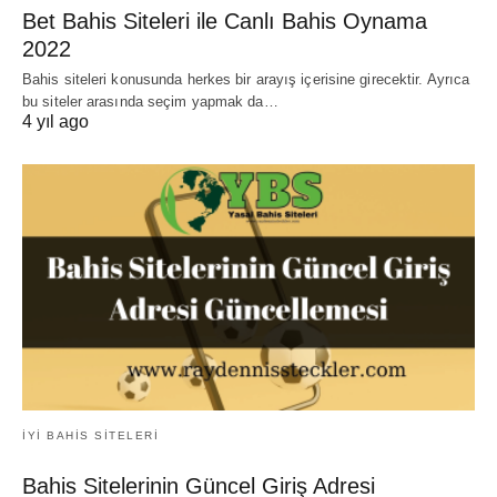
Bet Bahis Siteleri ile Canlı Bahis Oynama
2022
Bahis siteleri konusunda herkes bir arayış içerisine girecektir. Ayrıca
bu siteler arasında seçim yapmak da…
4 yıl ago
İYI BAHIS SITELERI
Bahis Sitelerinin Güncel Giriş Adresi