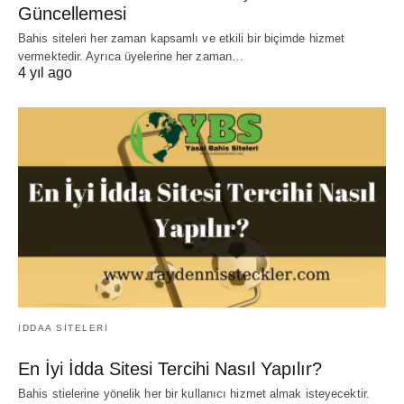
Güncellemesi
Bahis siteleri her zaman kapsamlı ve etkili bir biçimde hizmet
vermektedir. Ayrıca üyelerine her zaman…
4 yıl ago
İDDAA SITELERI
En İyi İdda Sitesi Tercihi Nasıl Yapılır?
Bahis stielerine yönelik her bir kullanıcı hizmet almak isteyecektir.