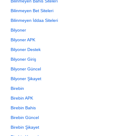
Bilinmeyen Bahis Siteleri
Bilinmeyen Bet Siteleri
Bilinmeyen İddaa Siteleri
Bilyoner
Bilyoner APK
Bilyoner Destek
Bilyoner Giriş
Bilyoner Güncel
Bilyoner Şikayet
Birebin
Birebin APK
Birebin Bahis
Birebin Güncel
Birebin Şikayet