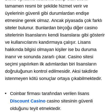
tamamen resmi bir şekilde hizmet verir ve
üyelerinin güvenli gibi durumlardan endişe
etmesine gerek olmaz. Ancak piyasada çok farklı
siteler bulunur. Bunlardan birçoğu diğer casino
sitelerinin lisanslarını kendi lisanslaraı gibi gösterir
ve kullanıcılarını kandırmaya çalışır. Lisans
hakkında bilgisi olmayan kişiler ise bu duruma
inanır ve sonunda zararlı çıkar. Casino sitesi
seçimi yapılırken ilk adımlardan biri lisansların
doğruluğunun kontrol edilmesidir. Aksi takdirde
istenmeyen kötü sonuçlar ortaya çıkabilmektedir.
Coinbar firması tarafından verilen lisans
Discount Casino
casino sitesinin güvenli
olduğunu teyit etmektedir.