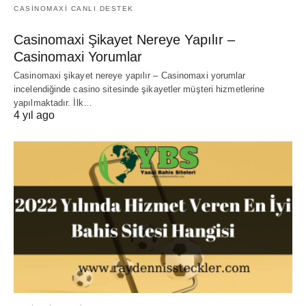
CASINOMAXI CANLI DESTEK
Casinomaxi Şikayet Nereye Yapılır –
Casinomaxi Yorumlar
Casinomaxi şikayet nereye yapılır – Casinomaxi yorumlar
incelendiğinde casino sitesinde şikayetler müşteri hizmetlerine
yapılmaktadır. İlk…
4 yıl ago