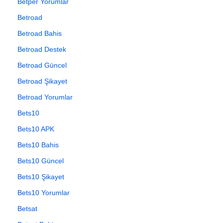
Betper Yorumlar
Betroad
Betroad Bahis
Betroad Destek
Betroad Güncel
Betroad Şikayet
Betroad Yorumlar
Bets10
Bets10 APK
Bets10 Bahis
Bets10 Güncel
Bets10 Şikayet
Bets10 Yorumlar
Betsat