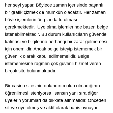
her şeyi yapar. Böylece zaman içerisinde başarılı
bir grafik çizmek de mümkün olacaktır. Her zaman
böyle işlemlerin ön planda tutulması
gerekmektedir.
Üye olma işlemlerinde bazen belge
istenebilmektedir. Bu durum kullanıcıların güvende
kalması ve bilgilerine herhangi bir zarar gelmemesi
için önemlidir. Ancak belge isteyip istememek bir
güvenlik olarak kabul edilmemelidir. Belge
istememesine rağmen çok güvenli hizmet veren
birçok site bulunmaktadır.
Bir casino sitesinin dolandırıcı olup olmadığının
öğrenilmesi isteniyorsa lisansın yanı sıra diğer
üyelerin yorumları da dikkate alınmalıdır. Önceden
siteye üye olmuş ve aktif olarak bahis oynayan