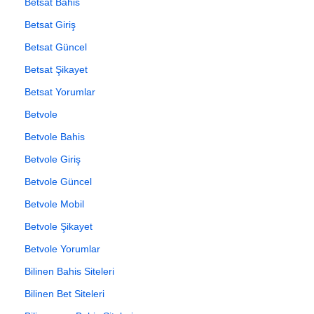
Betsat Bahis
Betsat Giriş
Betsat Güncel
Betsat Şikayet
Betsat Yorumlar
Betvole
Betvole Bahis
Betvole Giriş
Betvole Güncel
Betvole Mobil
Betvole Şikayet
Betvole Yorumlar
Bilinen Bahis Siteleri
Bilinen Bet Siteleri