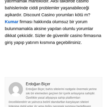
yatırmamak mantıklıdır. Aksi takdirde casino
bahislerinde ciddi problemler yaşanabileceği
aşikardır. Discount Casino yorumları kötü m?
Kumar
firması hakkında olumsuz bir yorum
bulunmamakla aksine yapılan olumlu yorumlar
dikkat çekicidir. Sizler de güvenilir casino firmasına
giriş yapıp yatırım kısmına geçebilirsiniz.
Erdoğan Biçer
Erdoğan Biçer, bahis sitelerini rastgele önermek yerine
sıkı bir elemeden geçiren bir içerik anlayışına sahiptir.
Özellikle yasal altyapıya sahip platformları
önceliklendirir ve yalnızca belirli standartları karşılayan siteleri
listesine dahil eder. Az ama doğru seçenek sunmayı hedefleyen