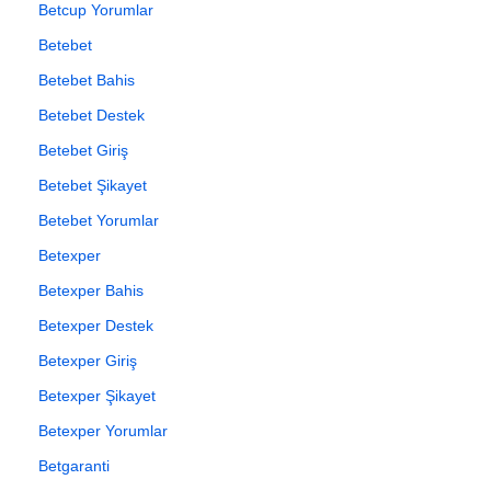
Betcup Yorumlar
Betebet
Betebet Bahis
Betebet Destek
Betebet Giriş
Betebet Şikayet
Betebet Yorumlar
Betexper
Betexper Bahis
Betexper Destek
Betexper Giriş
Betexper Şikayet
Betexper Yorumlar
Betgaranti