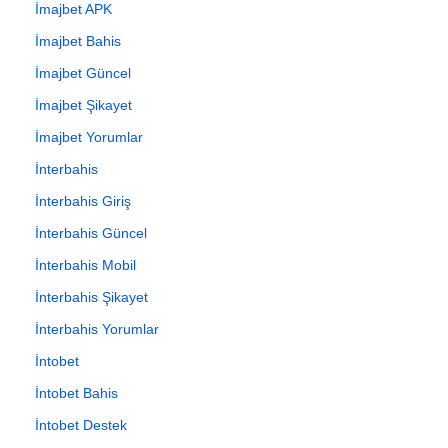
İmajbet APK
İmajbet Bahis
İmajbet Güncel
İmajbet Şikayet
İmajbet Yorumlar
İnterbahis
İnterbahis Giriş
İnterbahis Güncel
İnterbahis Mobil
İnterbahis Şikayet
İnterbahis Yorumlar
İntobet
İntobet Bahis
İntobet Destek