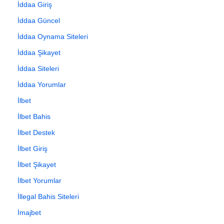
İddaa Giriş
İddaa Güncel
İddaa Oynama Siteleri
İddaa Şikayet
İddaa Siteleri
İddaa Yorumlar
İlbet
İlbet Bahis
İlbet Destek
İlbet Giriş
İlbet Şikayet
İlbet Yorumlar
İllegal Bahis Siteleri
İmajbet