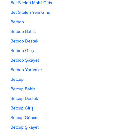
Bet Siteleri Mobil Giriş
Bet Siteleri Yeni Giriş
Betboo
Betboo Bahis
Betboo Destek
Betboo Giriş
Betboo Şikayet
Betboo Yorumlar
Betcup
Betcup Bahis
Betcup Destek
Betcup Giriş
Betcup Güncel
Betcup Şikayet