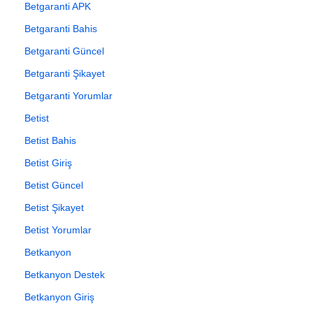
Betgaranti APK
Betgaranti Bahis
Betgaranti Güncel
Betgaranti Şikayet
Betgaranti Yorumlar
Betist
Betist Bahis
Betist Giriş
Betist Güncel
Betist Şikayet
Betist Yorumlar
Betkanyon
Betkanyon Destek
Betkanyon Giriş