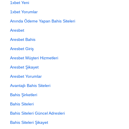
1xbet Yeni
1xbet Yorumlar
Anında Ödeme Yapan Bahis Siteleri
Aresbet
Aresbet Bahis
Aresbet Giriş
Aresbet Müşteri Hizmetleri
Aresbet Şikayet
Aresbet Yorumlar
Avantajlı Bahis Siteleri
Bahis Şirketleri
Bahis Siteleri
Bahis Siteleri Güncel Adresleri
Bahis Siteleri Şikayet