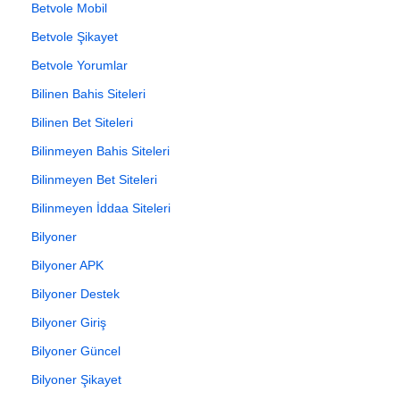
Betvole Mobil
Betvole Şikayet
Betvole Yorumlar
Bilinen Bahis Siteleri
Bilinen Bet Siteleri
Bilinmeyen Bahis Siteleri
Bilinmeyen Bet Siteleri
Bilinmeyen İddaa Siteleri
Bilyoner
Bilyoner APK
Bilyoner Destek
Bilyoner Giriş
Bilyoner Güncel
Bilyoner Şikayet