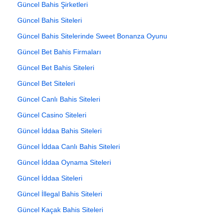
Güncel Bahis Şirketleri
Güncel Bahis Siteleri
Güncel Bahis Sitelerinde Sweet Bonanza Oyunu
Güncel Bet Bahis Firmaları
Güncel Bet Bahis Siteleri
Güncel Bet Siteleri
Güncel Canlı Bahis Siteleri
Güncel Casino Siteleri
Güncel İddaa Bahis Siteleri
Güncel İddaa Canlı Bahis Siteleri
Güncel İddaa Oynama Siteleri
Güncel İddaa Siteleri
Güncel İllegal Bahis Siteleri
Güncel Kaçak Bahis Siteleri