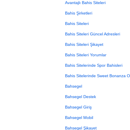
Avantajlı Bahis Siteleri
Bahis Şirketleri
Bahis Siteleri
Bahis Siteleri Güncel Adresleri
Bahis Siteleri Şikayet
Bahis Siteleri Yorumlar
Bahis Sitelerinde Spor Bahisleri
Bahis Sitelerinde Sweet Bonanza 
Bahsegel
Bahsegel Destek
Bahsegel Giriş
Bahsegel Mobil
Bahsegel Şikayet