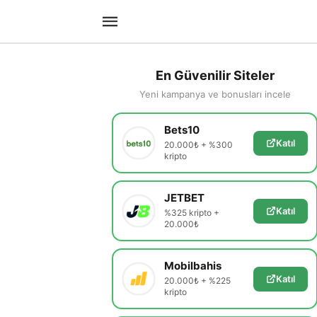
En Güvenilir Siteler
Yeni kampanya ve bonusları incele
Bets10
Katıl
20.000₺ + %300
kripto
JETBET
Katıl
%325 kripto +
20.000₺
Mobilbahis
Katıl
20.000₺ + %225
kripto