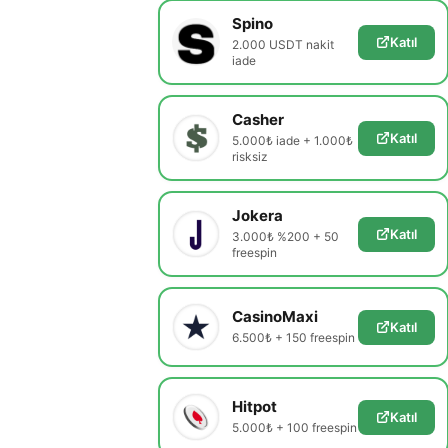
Spino
Katıl
2.000 USDT nakit
iade
Casher
Katıl
5.000₺ iade + 1.000₺
risksiz
Jokera
Katıl
3.000₺ %200 + 50
freespin
CasinoMaxi
Katıl
6.500₺ + 150 freespin
Hitpot
Katıl
5.000₺ + 100 freespin