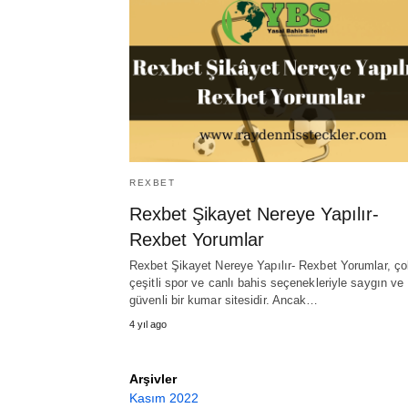
REXBET
Rexbet Şikayet Nereye Yapılır-
Rexbet Yorumlar
Rexbet Şikayet Nereye Yapılır- Rexbet Yorumlar, ço
çeşitli spor ve canlı bahis seçenekleriyle saygın ve
güvenli bir kumar sitesidir. Ancak…
4 yıl ago
Arşivler
Kasım 2022