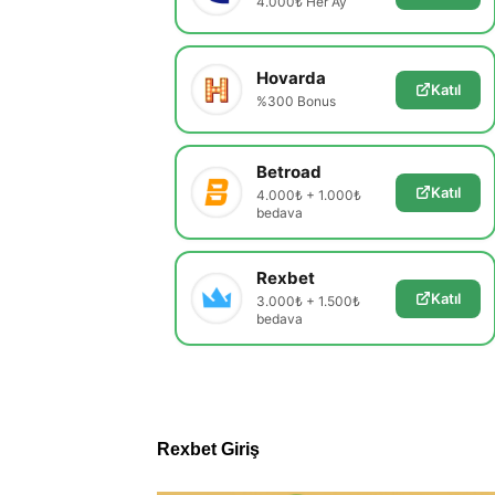
4.000₺ Her Ay
Hovarda
Katıl
%300 Bonus
Betroad
Katıl
4.000₺ + 1.000₺
bedava
Rexbet
Katıl
3.000₺ + 1.500₺
bedava
Rexbet Giriş