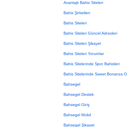
Avantajlı Bahis Siteleri
Bahis Şirketleri
Bahis Siteleri
Bahis Siteleri Güncel Adresleri
Bahis Siteleri Şikayet
Bahis Siteleri Yorumlar
Bahis Sitelerinde Spor Bahisleri
Bahis Sitelerinde Sweet Bonanza 
Bahsegel
Bahsegel Destek
Bahsegel Giriş
Bahsegel Mobil
Bahsegel Şikayet