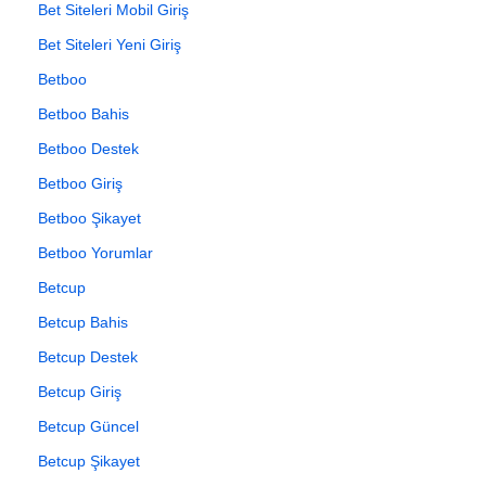
Bet Siteleri Mobil Giriş
Bet Siteleri Yeni Giriş
Betboo
Betboo Bahis
Betboo Destek
Betboo Giriş
Betboo Şikayet
Betboo Yorumlar
Betcup
Betcup Bahis
Betcup Destek
Betcup Giriş
Betcup Güncel
Betcup Şikayet