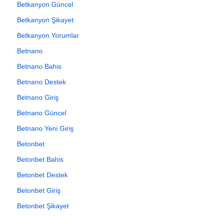
Betkanyon Güncel
Betkanyon Şikayet
Betkanyon Yorumlar
Betnano
Betnano Bahis
Betnano Destek
Betnano Giriş
Betnano Güncel
Betnano Yeni Giriş
Betonbet
Betonbet Bahis
Betonbet Destek
Betonbet Giriş
Betonbet Şikayet