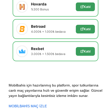
Hovarda
Katıl
%300 Bonus
Betroad
Katıl
4.000₺ + 1.000₺ bedava
Rexbet
Katıl
3.000₺ + 1.500₺ bedava
Mobilbahis için hazırlanmış bu platform, spor tutkunlarına
canlı maç yayınlarına hızlı ve güvenilir erişim sağlar. Güncel
yayın bağlantılarıyla kesintisiz izleme imkânı sunar.
MOBİLBAHİS MAÇ İZLE