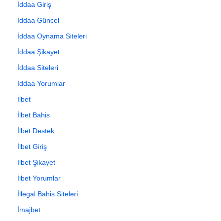
İddaa Giriş
İddaa Güncel
İddaa Oynama Siteleri
İddaa Şikayet
İddaa Siteleri
İddaa Yorumlar
İlbet
İlbet Bahis
İlbet Destek
İlbet Giriş
İlbet Şikayet
İlbet Yorumlar
İllegal Bahis Siteleri
İmajbet