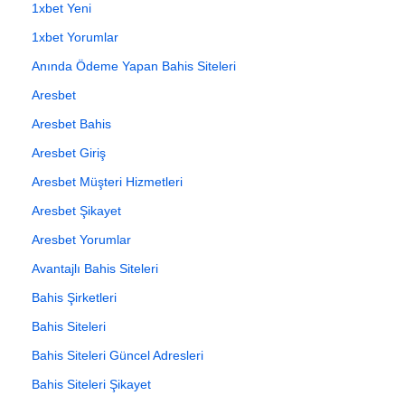
1xbet Yeni
1xbet Yorumlar
Anında Ödeme Yapan Bahis Siteleri
Aresbet
Aresbet Bahis
Aresbet Giriş
Aresbet Müşteri Hizmetleri
Aresbet Şikayet
Aresbet Yorumlar
Avantajlı Bahis Siteleri
Bahis Şirketleri
Bahis Siteleri
Bahis Siteleri Güncel Adresleri
Bahis Siteleri Şikayet