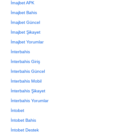
İmajbet APK
İmajbet Bahis
İmajbet Güncel
İmajbet Şikayet
İmajbet Yorumlar
İnterbahis
İnterbahis Giriş
İnterbahis Güncel
İnterbahis Mobil
İnterbahis Şikayet
İnterbahis Yorumlar
İntobet
İntobet Bahis
İntobet Destek