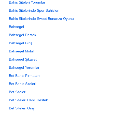
Bahis Siteleri Yorumlar
Bahis Sitelerinde Spor Bahisleri
Bahis Sitelerinde Sweet Bonanza Oyunu
Bahsegel
Bahsegel Destek
Bahsegel Giriş
Bahsegel Mobil
Bahsegel Şikayet
Bahsegel Yorumlar
Bet Bahis Firmaları
Bet Bahis Siteleri
Bet Siteleri
Bet Siteleri Canlı Destek
Bet Siteleri Giriş