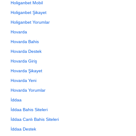
Holiganbet Mobil
Holiganbet Şikayet
Holiganbet Yorumlar
Hovarda
Hovarda Bahis
Hovarda Destek
Hovarda Giriş
Hovarda Şikayet
Hovarda Yeni
Hovarda Yorumlar
İddaa
İddaa Bahis Siteleri
İddaa Canlı Bahis Siteleri
İddaa Destek