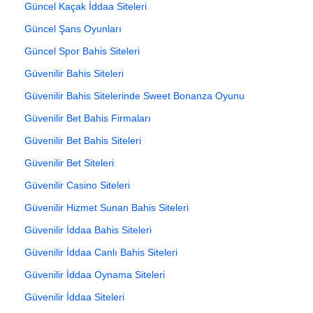
Güncel Kaçak İddaa Siteleri
Güncel Şans Oyunları
Güncel Spor Bahis Siteleri
Güvenilir Bahis Siteleri
Güvenilir Bahis Sitelerinde Sweet Bonanza Oyunu
Güvenilir Bet Bahis Firmaları
Güvenilir Bet Bahis Siteleri
Güvenilir Bet Siteleri
Güvenilir Casino Siteleri
Güvenilir Hizmet Sunan Bahis Siteleri
Güvenilir İddaa Bahis Siteleri
Güvenilir İddaa Canlı Bahis Siteleri
Güvenilir İddaa Oynama Siteleri
Güvenilir İddaa Siteleri