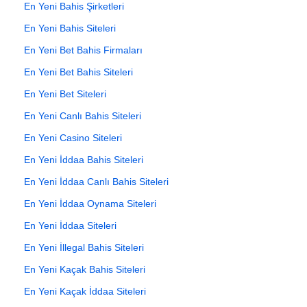
En Yeni Bahis Şirketleri
En Yeni Bahis Siteleri
En Yeni Bet Bahis Firmaları
En Yeni Bet Bahis Siteleri
En Yeni Bet Siteleri
En Yeni Canlı Bahis Siteleri
En Yeni Casino Siteleri
En Yeni İddaa Bahis Siteleri
En Yeni İddaa Canlı Bahis Siteleri
En Yeni İddaa Oynama Siteleri
En Yeni İddaa Siteleri
En Yeni İllegal Bahis Siteleri
En Yeni Kaçak Bahis Siteleri
En Yeni Kaçak İddaa Siteleri