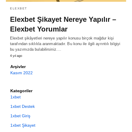
ELEXBET
Elexbet Şikayet Nereye Yapılır –
Elexbet Yorumlar
Elexbet şikâyetleri nereye yapılır konusu birçok mağdur kişi
tarafından sıklıkla aranmaktadır. Bu konu ile ilgili ayrıntılı bilgiyi
bu yazımızda bulabilirsiniz.…
4 yıl ago
Arşivler
Kasım 2022
Kategoriler
1xbet
1xbet Destek
1xbet Giriş
1xbet Şikayet