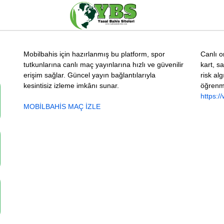
Mobilbahis için hazırlanmış bu platform, spor
Canlı o
tutkunlarına canlı maç yayınlarına hızlı ve güvenilir
kart, sa
erişim sağlar. Güncel yayın bağlantılarıyla
risk al
kesintisiz izleme imkânı sunar.
öğrenme
https:/
MOBİLBAHİS MAÇ İZLE