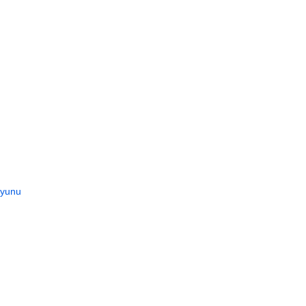
Oyunu