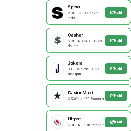
Spino
Katıl
2.000 USDT nakit
iade
Casher
Katıl
5.000₺ iade + 1.000₺
risksiz
Jokera
Katıl
3.000₺ %200 + 50
freespin
CasinoMaxi
Katıl
6.500₺ + 150 freespin
Hitpot
Katıl
5.000₺ + 100 freespin