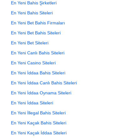
En Yeni Bahis Şirketleri
En Yeni Bahis Siteleri
En Yeni Bet Bahis Firmaları
En Yeni Bet Bahis Siteleri
En Yeni Bet Siteleri
En Yeni Canlı Bahis Siteleri
En Yeni Casino Siteleri
En Yeni İddaa Bahis Siteleri
En Yeni İddaa Canlı Bahis Siteleri
En Yeni İddaa Oynama Siteleri
En Yeni İddaa Siteleri
En Yeni İllegal Bahis Siteleri
En Yeni Kaçak Bahis Siteleri
En Yeni Kaçak İddaa Siteleri