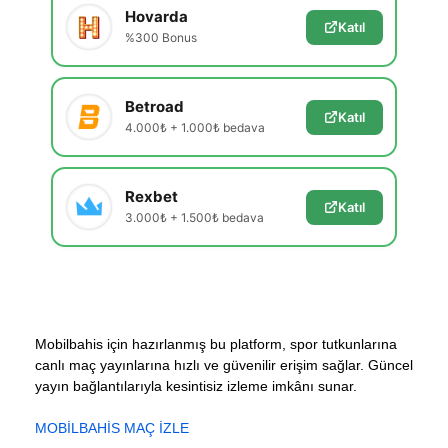
Hovarda
Katıl
%300 Bonus
Betroad
Katıl
4.000₺ + 1.000₺ bedava
Rexbet
Katıl
3.000₺ + 1.500₺ bedava
Mobilbahis için hazırlanmış bu platform, spor tutkunlarına
canlı maç yayınlarına hızlı ve güvenilir erişim sağlar. Güncel
yayın bağlantılarıyla kesintisiz izleme imkânı sunar.
MOBİLBAHİS MAÇ İZLE