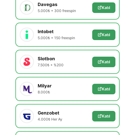
Davegas
Katıl
5.000₺ + 300 freespin
Intobet
Katıl
5.000₺ + 150 freespin
Slotbon
Katıl
7.500₺ + %200
Milyar
Katıl
8.000₺
Genzobet
Katıl
4.000₺ Her Ay