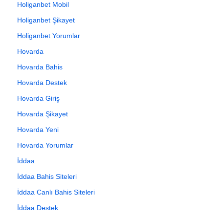
Holiganbet Mobil
Holiganbet Şikayet
Holiganbet Yorumlar
Hovarda
Hovarda Bahis
Hovarda Destek
Hovarda Giriş
Hovarda Şikayet
Hovarda Yeni
Hovarda Yorumlar
İddaa
İddaa Bahis Siteleri
İddaa Canlı Bahis Siteleri
İddaa Destek