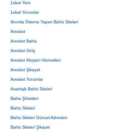
1xbet Yeni
1xbet Yorumlar
Anında Ödeme Yapan Bahis Siteleri
Aresbet
Aresbet Bahis
Aresbet Giriş
Aresbet Müşteri Hizmetleri
Aresbet Şikayet
Aresbet Yorumlar
Avantajlı Bahis Siteleri
Bahis Şirketleri
Bahis Siteleri
Bahis Siteleri Güncel Adresleri
Bahis Siteleri Şikayet