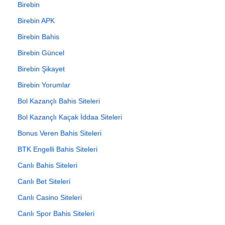
Birebin
Birebin APK
Birebin Bahis
Birebin Güncel
Birebin Şikayet
Birebin Yorumlar
Bol Kazançlı Bahis Siteleri
Bol Kazançlı Kaçak İddaa Siteleri
Bonus Veren Bahis Siteleri
BTK Engelli Bahis Siteleri
Canlı Bahis Siteleri
Canlı Bet Siteleri
Canlı Casino Siteleri
Canlı Spor Bahis Siteleri