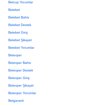
Betcup Yorumlar
Betebet
Betebet Bahis
Betebet Destek
Betebet Giriş
Betebet Şikayet
Betebet Yorumlar
Betexper
Betexper Bahis
Betexper Destek
Betexper Giriş
Betexper Şikayet
Betexper Yorumlar
Betgaranti