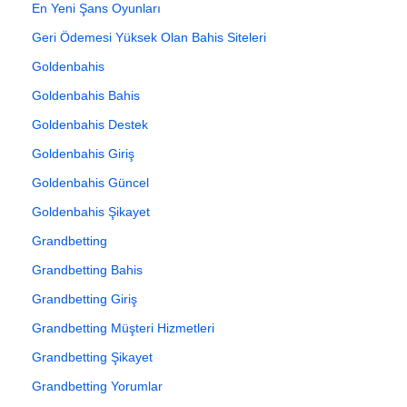
En Yeni Şans Oyunları
Geri Ödemesi Yüksek Olan Bahis Siteleri
Goldenbahis
Goldenbahis Bahis
Goldenbahis Destek
Goldenbahis Giriş
Goldenbahis Güncel
Goldenbahis Şikayet
Grandbetting
Grandbetting Bahis
Grandbetting Giriş
Grandbetting Müşteri Hizmetleri
Grandbetting Şikayet
Grandbetting Yorumlar