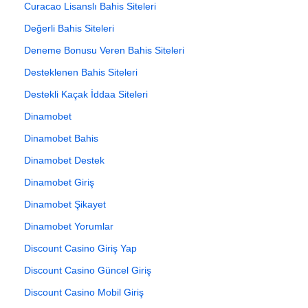
Curacao Lisanslı Bahis Siteleri
Değerli Bahis Siteleri
Deneme Bonusu Veren Bahis Siteleri
Desteklenen Bahis Siteleri
Destekli Kaçak İddaa Siteleri
Dinamobet
Dinamobet Bahis
Dinamobet Destek
Dinamobet Giriş
Dinamobet Şikayet
Dinamobet Yorumlar
Discount Casino Giriş Yap
Discount Casino Güncel Giriş
Discount Casino Mobil Giriş