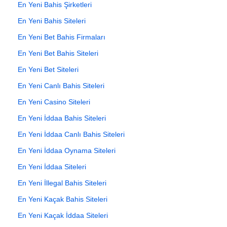
En Yeni Bahis Şirketleri
En Yeni Bahis Siteleri
En Yeni Bet Bahis Firmaları
En Yeni Bet Bahis Siteleri
En Yeni Bet Siteleri
En Yeni Canlı Bahis Siteleri
En Yeni Casino Siteleri
En Yeni İddaa Bahis Siteleri
En Yeni İddaa Canlı Bahis Siteleri
En Yeni İddaa Oynama Siteleri
En Yeni İddaa Siteleri
En Yeni İllegal Bahis Siteleri
En Yeni Kaçak Bahis Siteleri
En Yeni Kaçak İddaa Siteleri