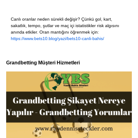
Canlı oranlar neden sürekli değişir? Çünkü gol, kart,
sakatlık, tempo, şutlar ve maç içi istatistikler risk algısını
anında etkiler. Oran mantığını öğrenmek için:
https://www.bets10.blog/yazi/bets10-canli-bahis/
Grandbetting Müşteri Hizmetleri