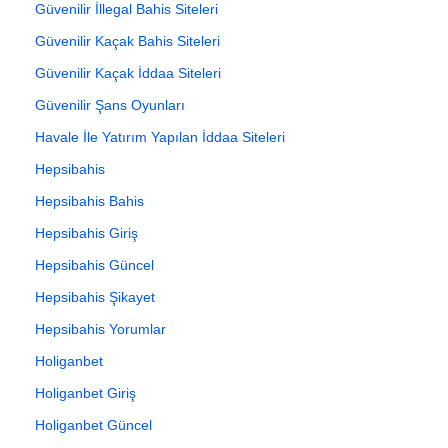
Güvenilir İllegal Bahis Siteleri
Güvenilir Kaçak Bahis Siteleri
Güvenilir Kaçak İddaa Siteleri
Güvenilir Şans Oyunları
Havale İle Yatırım Yapılan İddaa Siteleri
Hepsibahis
Hepsibahis Bahis
Hepsibahis Giriş
Hepsibahis Güncel
Hepsibahis Şikayet
Hepsibahis Yorumlar
Holiganbet
Holiganbet Giriş
Holiganbet Güncel