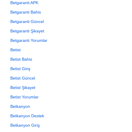
Betgaranti APK
Betgaranti Bahis
Betgaranti Güncel
Betgaranti Şikayet
Betgaranti Yorumlar
Betist
Betist Bahis
Betist Giriş
Betist Güncel
Betist Şikayet
Betist Yorumlar
Betkanyon
Betkanyon Destek
Betkanyon Giriş