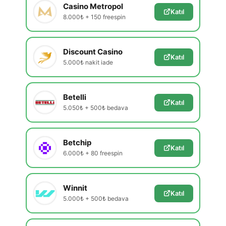
Casino Metropol
Katıl
8.000₺ + 150 freespin
Discount Casino
Katıl
5.000₺ nakit iade
Betelli
Katıl
5.050₺ + 500₺ bedava
Betchip
Katıl
6.000₺ + 80 freespin
Winnit
Katıl
5.000₺ + 500₺ bedava