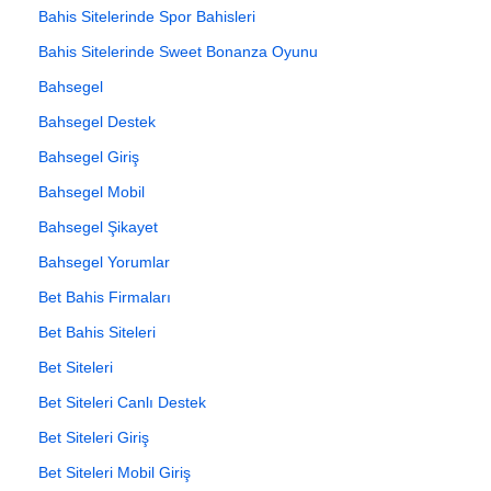
Bahis Sitelerinde Spor Bahisleri
Bahis Sitelerinde Sweet Bonanza Oyunu
Bahsegel
Bahsegel Destek
Bahsegel Giriş
Bahsegel Mobil
Bahsegel Şikayet
Bahsegel Yorumlar
Bet Bahis Firmaları
Bet Bahis Siteleri
Bet Siteleri
Bet Siteleri Canlı Destek
Bet Siteleri Giriş
Bet Siteleri Mobil Giriş