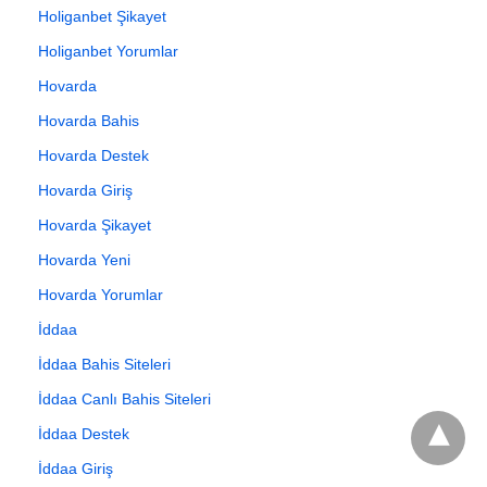
Holiganbet Şikayet
Holiganbet Yorumlar
Hovarda
Hovarda Bahis
Hovarda Destek
Hovarda Giriş
Hovarda Şikayet
Hovarda Yeni
Hovarda Yorumlar
İddaa
İddaa Bahis Siteleri
İddaa Canlı Bahis Siteleri
İddaa Destek
İddaa Giriş