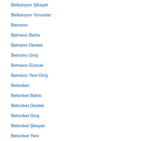
Betkanyon Şikayet
Betkanyon Yorumlar
Betnano
Betnano Bahis
Betnano Destek
Betnano Giriş
Betnano Güncel
Betnano Yeni Giriş
Betonbet
Betonbet Bahis
Betonbet Destek
Betonbet Giriş
Betonbet Şikayet
Betonbet Yeni