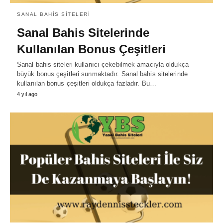
SANAL BAHIS SITELERI
Sanal Bahis Sitelerinde
Kullanılan Bonus Çeşitleri
Sanal bahis siteleri kullanıcı çekebilmek amacıyla oldukça
büyük bonus çeşitleri sunmaktadır. Sanal bahis sitelerinde
kullanılan bonus çeşitleri oldukça fazladır. Bu…
4 yıl ago