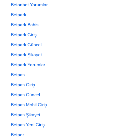
Betonbet Yorumlar
Betpark
Betpark Bahis
Betpark Giriş
Betpark Güncel
Betpark Şikayet
Betpark Yorumlar
Betpas
Betpas Giriş
Betpas Güncel
Betpas Mobil Giriş
Betpas Şikayet
Betpas Yeni Giriş
Betper