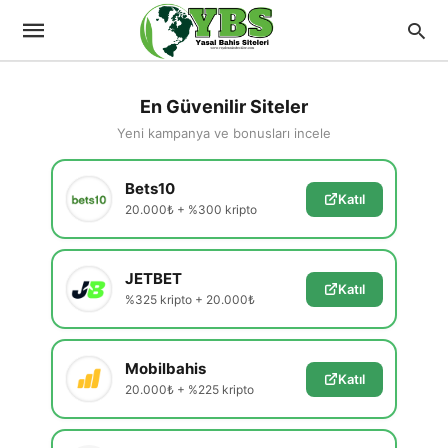
En Güvenilir Siteler
Yeni kampanya ve bonusları incele
Bets10
Katıl
20.000₺ + %300 kripto
JETBET
Katıl
%325 kripto + 20.000₺
Mobilbahis
Katıl
20.000₺ + %225 kripto