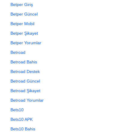
Betper Giriş
Betper Güncel
Betper Mobil
Betper Şikayet
Betper Yorumlar
Betroad
Betroad Bahis
Betroad Destek
Betroad Güncel
Betroad Şikayet
Betroad Yorumlar
Bets10
Bets10 APK
Bets10 Bahis