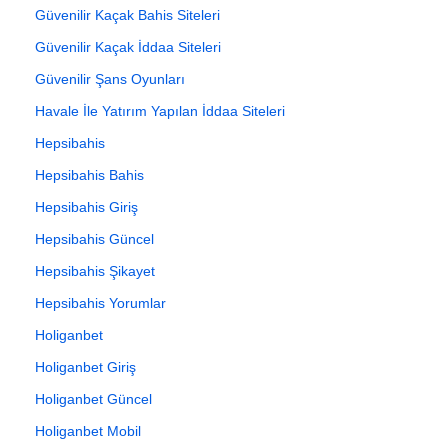
Güvenilir Kaçak Bahis Siteleri
Güvenilir Kaçak İddaa Siteleri
Güvenilir Şans Oyunları
Havale İle Yatırım Yapılan İddaa Siteleri
Hepsibahis
Hepsibahis Bahis
Hepsibahis Giriş
Hepsibahis Güncel
Hepsibahis Şikayet
Hepsibahis Yorumlar
Holiganbet
Holiganbet Giriş
Holiganbet Güncel
Holiganbet Mobil