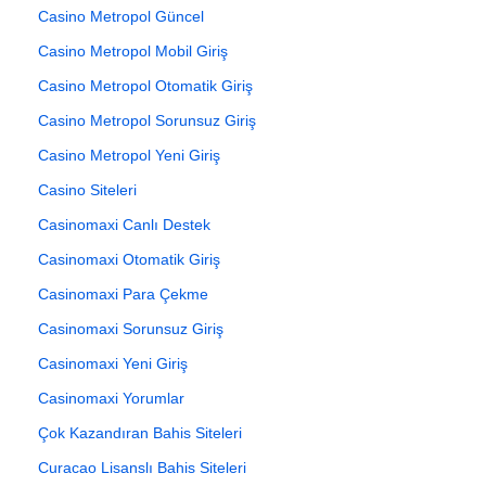
Casino Metropol Güncel
Casino Metropol Mobil Giriş
Casino Metropol Otomatik Giriş
Casino Metropol Sorunsuz Giriş
Casino Metropol Yeni Giriş
Casino Siteleri
Casinomaxi Canlı Destek
Casinomaxi Otomatik Giriş
Casinomaxi Para Çekme
Casinomaxi Sorunsuz Giriş
Casinomaxi Yeni Giriş
Casinomaxi Yorumlar
Çok Kazandıran Bahis Siteleri
Curacao Lisanslı Bahis Siteleri