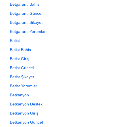
Betgaranti Bahis
Betgaranti Güncel
Betgaranti Şikayet
Betgaranti Yorumlar
Betist
Betist Bahis
Betist Giriş
Betist Güncel
Betist Şikayet
Betist Yorumlar
Betkanyon
Betkanyon Destek
Betkanyon Giriş
Betkanyon Güncel