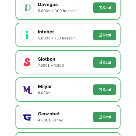
Davegas
Katıl
5.000₺ + 300 freespin
Intobet
Katıl
5.000₺ + 150 freespin
Slotbon
Katıl
7.500₺ + %200
Milyar
Katıl
8.000₺
Genzobet
Katıl
4.000₺ Her Ay