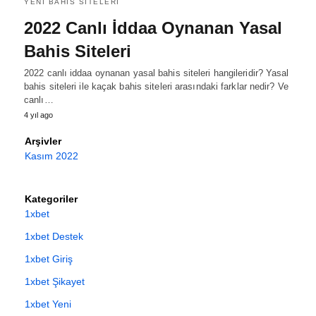
YENI BAHIS SITELERI
2022 Canlı İddaa Oynanan Yasal
Bahis Siteleri
2022 canlı iddaa oynanan yasal bahis siteleri hangileridir? Yasal
bahis siteleri ile kaçak bahis siteleri arasındaki farklar nedir? Ve
canlı…
4 yıl ago
Arşivler
Kasım 2022
Kategoriler
1xbet
1xbet Destek
1xbet Giriş
1xbet Şikayet
1xbet Yeni