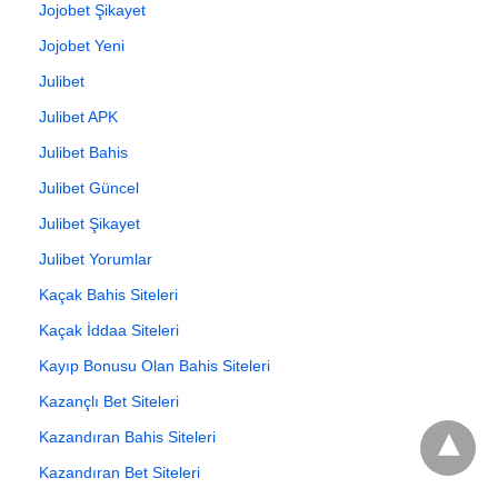
Jojobet Şikayet
Jojobet Yeni
Julibet
Julibet APK
Julibet Bahis
Julibet Güncel
Julibet Şikayet
Julibet Yorumlar
Kaçak Bahis Siteleri
Kaçak İddaa Siteleri
Kayıp Bonusu Olan Bahis Siteleri
Kazançlı Bet Siteleri
Kazandıran Bahis Siteleri
Kazandıran Bet Siteleri