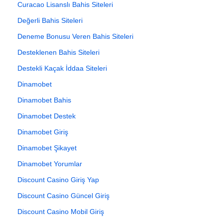
Curacao Lisanslı Bahis Siteleri
Değerli Bahis Siteleri
Deneme Bonusu Veren Bahis Siteleri
Desteklenen Bahis Siteleri
Destekli Kaçak İddaa Siteleri
Dinamobet
Dinamobet Bahis
Dinamobet Destek
Dinamobet Giriş
Dinamobet Şikayet
Dinamobet Yorumlar
Discount Casino Giriş Yap
Discount Casino Güncel Giriş
Discount Casino Mobil Giriş