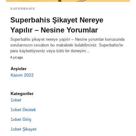
SUPERBAHIS
Superbahis Şikayet Nereye
Yapılır – Nesine Yorumlar
Superbahis şikayet nereye yapılır – Nesine yorumlar konusunda
sorularınızın cevabını bu makalede bulabilirsiniz. Superbahis'te
para kaybettiyseniz veya kötü bir deneyim…
4 yıl ago
Arşivler
Kasım 2022
Kategoriler
1xbet
1xbet Destek
1xbet Giriş
1xbet Şikayet