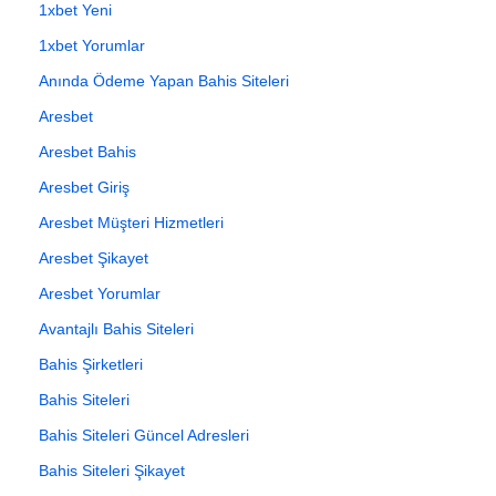
1xbet Yeni
1xbet Yorumlar
Anında Ödeme Yapan Bahis Siteleri
Aresbet
Aresbet Bahis
Aresbet Giriş
Aresbet Müşteri Hizmetleri
Aresbet Şikayet
Aresbet Yorumlar
Avantajlı Bahis Siteleri
Bahis Şirketleri
Bahis Siteleri
Bahis Siteleri Güncel Adresleri
Bahis Siteleri Şikayet