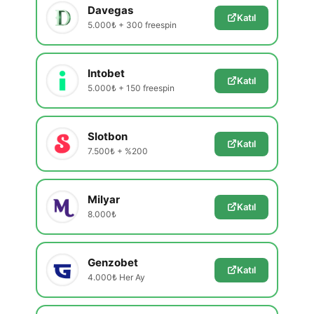
Davegas
Katıl
5.000₺ + 300 freespin
Intobet
Katıl
5.000₺ + 150 freespin
Slotbon
Katıl
7.500₺ + %200
Milyar
Katıl
8.000₺
Genzobet
Katıl
4.000₺ Her Ay