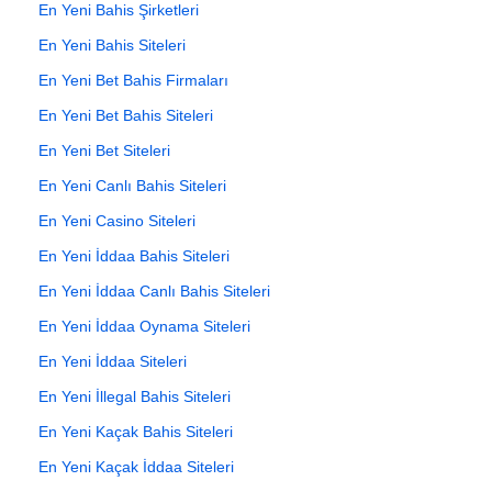
En Yeni Bahis Şirketleri
En Yeni Bahis Siteleri
En Yeni Bet Bahis Firmaları
En Yeni Bet Bahis Siteleri
En Yeni Bet Siteleri
En Yeni Canlı Bahis Siteleri
En Yeni Casino Siteleri
En Yeni İddaa Bahis Siteleri
En Yeni İddaa Canlı Bahis Siteleri
En Yeni İddaa Oynama Siteleri
En Yeni İddaa Siteleri
En Yeni İllegal Bahis Siteleri
En Yeni Kaçak Bahis Siteleri
En Yeni Kaçak İddaa Siteleri