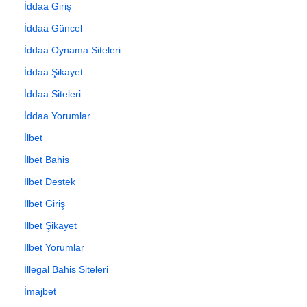
İddaa Giriş
İddaa Güncel
İddaa Oynama Siteleri
İddaa Şikayet
İddaa Siteleri
İddaa Yorumlar
İlbet
İlbet Bahis
İlbet Destek
İlbet Giriş
İlbet Şikayet
İlbet Yorumlar
İllegal Bahis Siteleri
İmajbet