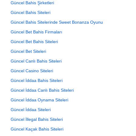
Güncel Bahis Şirketleri
Güncel Bahis Siteleri
Güncel Bahis Sitelerinde Sweet Bonanza Oyunu
Güncel Bet Bahis Firmaları
Güncel Bet Bahis Siteleri
Güncel Bet Siteleri
Güncel Canlı Bahis Siteleri
Güncel Casino Siteleri
Güncel İddaa Bahis Siteleri
Güncel İddaa Canlı Bahis Siteleri
Güncel İddaa Oynama Siteleri
Güncel İddaa Siteleri
Güncel İllegal Bahis Siteleri
Güncel Kaçak Bahis Siteleri