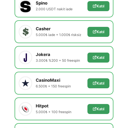
Spino
Katıl
2.000 USDT nakit iade
Casher
Katıl
5.000₺ iade + 1.000₺ risksiz
Jokera
Katıl
3.000₺ %200 + 50 freespin
CasinoMaxi
Katıl
6.500₺ + 150 freespin
Hitpot
Katıl
5.000₺ + 100 freespin