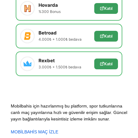
Hovarda
Katıl
%300 Bonus
Betroad
Katıl
4.000₺ + 1.000₺ bedava
Rexbet
Katıl
3.000₺ + 1.500₺ bedava
Mobilbahis için hazırlanmış bu platform, spor tutkunlarına
canlı maç yayınlarına hızlı ve güvenilir erişim sağlar. Güncel
yayın bağlantılarıyla kesintisiz izleme imkânı sunar.
MOBİLBAHİS MAÇ İZLE