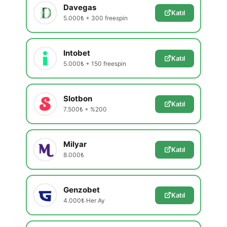
Davegas
Katıl
5.000₺ + 300 freespin
Intobet
Katıl
5.000₺ + 150 freespin
Slotbon
Katıl
7.500₺ + %200
Milyar
Katıl
8.000₺
Genzobet
Katıl
4.000₺ Her Ay