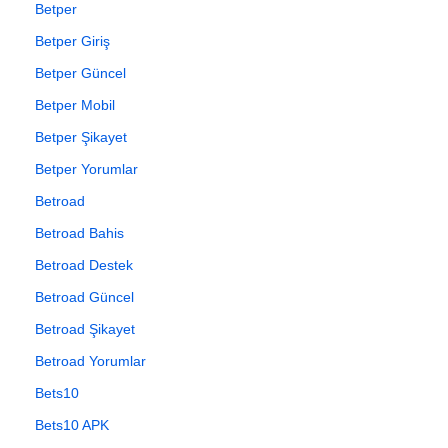
Betper
Betper Giriş
Betper Güncel
Betper Mobil
Betper Şikayet
Betper Yorumlar
Betroad
Betroad Bahis
Betroad Destek
Betroad Güncel
Betroad Şikayet
Betroad Yorumlar
Bets10
Bets10 APK