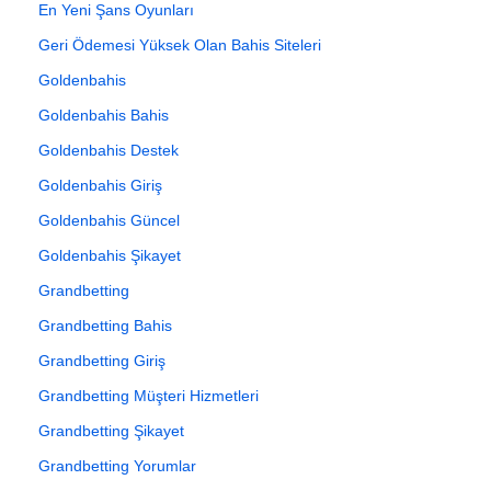
En Yeni Şans Oyunları
Geri Ödemesi Yüksek Olan Bahis Siteleri
Goldenbahis
Goldenbahis Bahis
Goldenbahis Destek
Goldenbahis Giriş
Goldenbahis Güncel
Goldenbahis Şikayet
Grandbetting
Grandbetting Bahis
Grandbetting Giriş
Grandbetting Müşteri Hizmetleri
Grandbetting Şikayet
Grandbetting Yorumlar