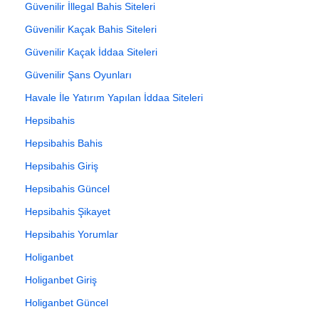
Güvenilir İllegal Bahis Siteleri
Güvenilir Kaçak Bahis Siteleri
Güvenilir Kaçak İddaa Siteleri
Güvenilir Şans Oyunları
Havale İle Yatırım Yapılan İddaa Siteleri
Hepsibahis
Hepsibahis Bahis
Hepsibahis Giriş
Hepsibahis Güncel
Hepsibahis Şikayet
Hepsibahis Yorumlar
Holiganbet
Holiganbet Giriş
Holiganbet Güncel