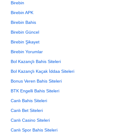
Birebin
Birebin APK
Birebin Bahis
Birebin Güncel
Birebin Şikayet
Birebin Yorumlar
Bol Kazançlı Bahis Siteleri
Bol Kazançlı Kaçak İddaa Siteleri
Bonus Veren Bahis Siteleri
BTK Engelli Bahis Siteleri
Canlı Bahis Siteleri
Canlı Bet Siteleri
Canlı Casino Siteleri
Canlı Spor Bahis Siteleri