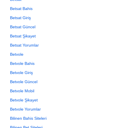
Betsat Bahis
Betsat Giriş
Betsat Güncel
Betsat Şikayet
Betsat Yorumlar
Betvole
Betvole Bahis
Betvole Giriş
Betvole Güncel
Betvole Mobil
Betvole Şikayet
Betvole Yorumlar
Bilinen Bahis Siteleri
Bilinen Bet Siteleri