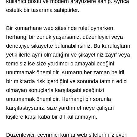
kullanıcı dostu ve modern arayüzlere sahip. Ayrıca
estetik bir tasarıma sahiptirler.
Bir kumarhane web sitesinde rulet oynarken
herhangi bir zorluk yaşarsanız, düzenleyici veya
denetçiye şikayette bulunabilirsiniz. Bu kuruluşların
yetkililerle aynı olmadığını ve şikayetiniz zayıf veya
temelsiz ise size yardımcı olamayabileceğini
unutmamak önemlidir. Kumarın her zaman belirli
bir miktarda risk içerdiğini ve sonunda tatmin edici
olmayan sonuçlarla karşılaşabileceğinizi
unutmamak önemlidir. Herhangi bir sorunla
karşılaştıysanız, size yardım etmeye çalışan
kişilere karşı kaba bir dil kullanmayın.
Düzenleyici, çevrimiçi kumar web sitelerini izleyen