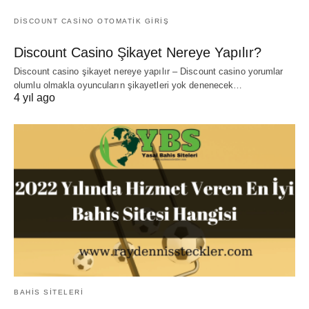
DISCOUNT CASINO OTOMATIK GIRIŞ
Discount Casino Şikayet Nereye Yapılır?
Discount casino şikayet nereye yapılır – Discount casino yorumlar
olumlu olmakla oyuncuların şikayetleri yok denenecek…
4 yıl ago
BAHIS SITELERI