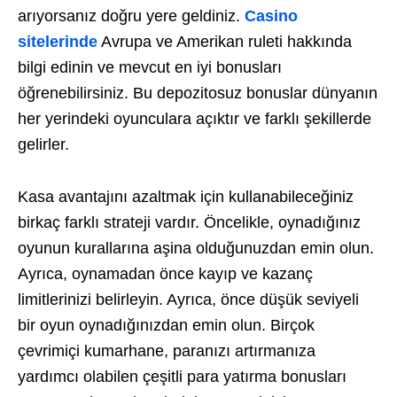
arıyorsanız doğru yere geldiniz.
Casino
sitelerinde
Avrupa ve Amerikan ruleti hakkında
bilgi edinin ve mevcut en iyi bonusları
öğrenebilirsiniz. Bu depozitosuz bonuslar dünyanın
her yerindeki oyunculara açıktır ve farklı şekillerde
gelirler.
Kasa avantajını azaltmak için kullanabileceğiniz
birkaç farklı strateji vardır. Öncelikle, oynadığınız
oyunun kurallarına aşina olduğunuzdan emin olun.
Ayrıca, oynamadan önce kayıp ve kazanç
limitlerinizi belirleyin. Ayrıca, önce düşük seviyeli
bir oyun oynadığınızdan emin olun. Birçok
çevrimiçi kumarhane, paranızı artırmanıza
yardımcı olabilen çeşitli para yatırma bonusları