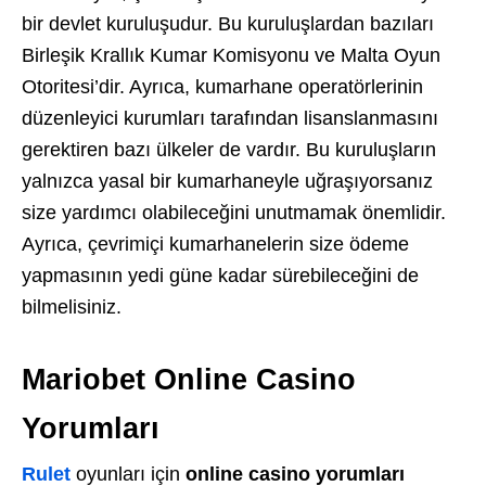
bir devlet kuruluşudur. Bu kuruluşlardan bazıları
Birleşik Krallık Kumar Komisyonu ve Malta Oyun
Otoritesi’dir. Ayrıca, kumarhane operatörlerinin
düzenleyici kurumları tarafından lisanslanmasını
gerektiren bazı ülkeler de vardır. Bu kuruluşların
yalnızca yasal bir kumarhaneyle uğraşıyorsanız
size yardımcı olabileceğini unutmamak önemlidir.
Ayrıca, çevrimiçi kumarhanelerin size ödeme
yapmasının yedi güne kadar sürebileceğini de
bilmelisiniz.
Mariobet Online Casino
Yorumları
Rulet
oyunları için
online casino yorumları