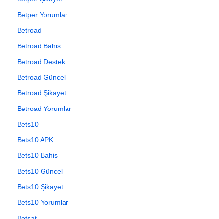
Betper Yorumlar
Betroad
Betroad Bahis
Betroad Destek
Betroad Güncel
Betroad Şikayet
Betroad Yorumlar
Bets10
Bets10 APK
Bets10 Bahis
Bets10 Güncel
Bets10 Şikayet
Bets10 Yorumlar
Betsat