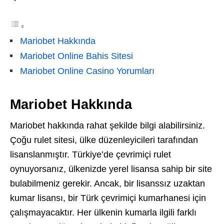
Mariobet Hakkında
Mariobet Online Bahis Sitesi
Mariobet Online Casino Yorumları
Mariobet Hakkında
Mariobet hakkında rahat şekilde bilgi alabilirsiniz.
Çoğu rulet sitesi, ülke düzenleyicileri tarafından
lisanslanmıştır. Türkiye’de çevrimiçi rulet
oynuyorsanız, ülkenizde yerel lisansa sahip bir site
bulabilmeniz gerekir. Ancak, bir lisanssız uzaktan
kumar lisansı, bir Türk çevrimiçi kumarhanesi için
çalışmayacaktır. Her ülkenin kumarla ilgili farklı