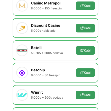
Casino Metropol
Katıl
8.000₺ + 150 freespin
Discount Casino
Katıl
5.000₺ nakit iade
Betelli
Katıl
5.050₺ + 500₺ bedava
Betchip
Katıl
6.000₺ + 80 freespin
Winnit
Katıl
5.000₺ + 500₺ bedava