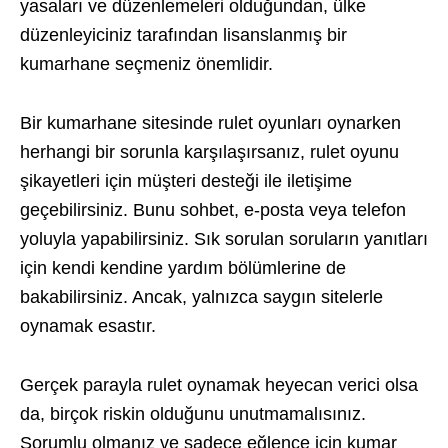
yasaları ve düzenlemeleri olduğundan, ülke
düzenleyiciniz tarafından lisanslanmış bir
kumarhane seçmeniz önemlidir.
Bir kumarhane sitesinde rulet oyunları oynarken
herhangi bir sorunla karşılaşırsanız, rulet oyunu
şikayetleri için müşteri desteği ile iletişime
geçebilirsiniz. Bunu sohbet, e-posta veya telefon
yoluyla yapabilirsiniz. Sık sorulan soruların yanıtları
için kendi kendine yardım bölümlerine de
bakabilirsiniz. Ancak, yalnızca saygın sitelerle
oynamak esastır.
Gerçek parayla rulet oynamak heyecan verici olsa
da, birçok riskin olduğunu unutmamalısınız.
Sorumlu olmanız ve sadece eğlence için kumar