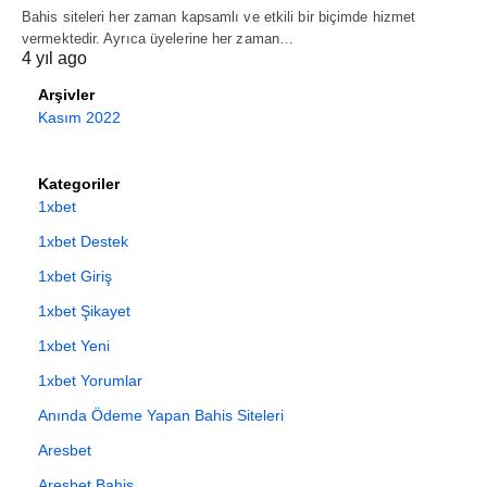
Bahis siteleri her zaman kapsamlı ve etkili bir biçimde hizmet
vermektedir. Ayrıca üyelerine her zaman…
4 yıl ago
Arşivler
Kasım 2022
Kategoriler
1xbet
1xbet Destek
1xbet Giriş
1xbet Şikayet
1xbet Yeni
1xbet Yorumlar
Anında Ödeme Yapan Bahis Siteleri
Aresbet
Aresbet Bahis