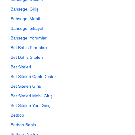
Bahsegel Giriş
Bahsegel Mobil
Bahsegel Şikayet
Bahsegel Yorumlar
Bet Bahis Firmaları
Bet Bahis Siteleri
Bet Siteleri
Bet Siteleri Canlı Destek
Bet Siteleri Giriş
Bet Siteleri Mobil Giriş
Bet Siteleri Yeni Giriş
Betboo
Betboo Bahis
Betboo Destek