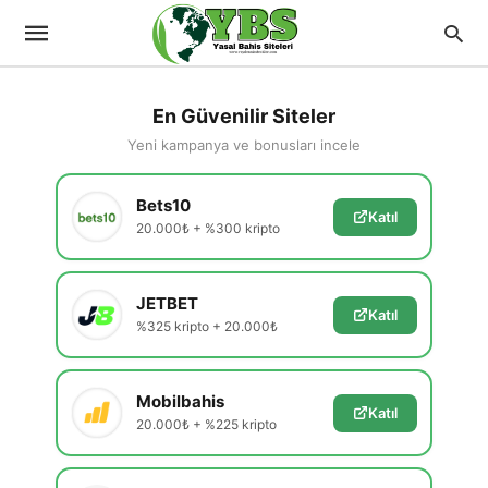
En Güvenilir Siteler
Yeni kampanya ve bonusları incele
Bets10
Katıl
20.000₺ + %300 kripto
JETBET
Katıl
%325 kripto + 20.000₺
Mobilbahis
Katıl
20.000₺ + %225 kripto