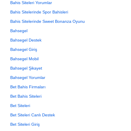
Bahis Siteleri Yorumlar
Bahis Sitelerinde Spor Bahisleri
Bahis Sitelerinde Sweet Bonanza Oyunu
Bahsegel
Bahsegel Destek
Bahsegel Giriş
Bahsegel Mobil
Bahsegel Şikayet
Bahsegel Yorumlar
Bet Bahis Firmaları
Bet Bahis Siteleri
Bet Siteleri
Bet Siteleri Canlı Destek
Bet Siteleri Giriş