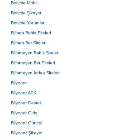
Betvole Mobil
Betvole Şikayet
Betvole Yorumlar
Bilinen Bahis Siteleri
Bilinen Bet Siteleri
Bilinmeyen Bahis Siteleri
Bilinmeyen Bet Siteleri
Bilinmeyen İddaa Siteleri
Bilyoner
Bilyoner APK
Bilyoner Destek
Bilyoner Giriş
Bilyoner Güncel
Bilyoner Şikayet