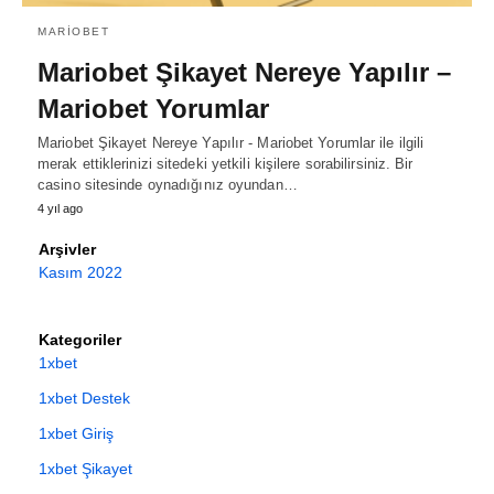
MARIOBET
Mariobet Şikayet Nereye Yapılır –
Mariobet Yorumlar
Mariobet Şikayet Nereye Yapılır - Mariobet Yorumlar ile ilgili
merak ettiklerinizi sitedeki yetkili kişilere sorabilirsiniz. Bir
casino sitesinde oynadığınız oyundan…
4 yıl ago
Arşivler
Kasım 2022
Kategoriler
1xbet
1xbet Destek
1xbet Giriş
1xbet Şikayet