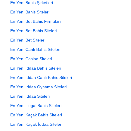
En Yeni Bahis Şirketleri
En Yeni Bahis Siteleri
En Yeni Bet Bahis Firmaları
En Yeni Bet Bahis Siteleri
En Yeni Bet Siteleri
En Yeni Canlı Bahis Siteleri
En Yeni Casino Siteleri
En Yeni İddaa Bahis Siteleri
En Yeni İddaa Canlı Bahis Siteleri
En Yeni İddaa Oynama Siteleri
En Yeni İddaa Siteleri
En Yeni İllegal Bahis Siteleri
En Yeni Kaçak Bahis Siteleri
En Yeni Kaçak İddaa Siteleri