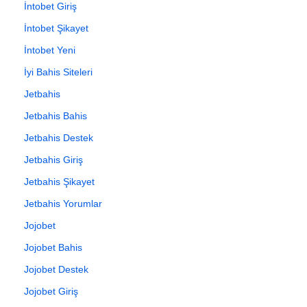
İntobet Giriş
İntobet Şikayet
İntobet Yeni
İyi Bahis Siteleri
Jetbahis
Jetbahis Bahis
Jetbahis Destek
Jetbahis Giriş
Jetbahis Şikayet
Jetbahis Yorumlar
Jojobet
Jojobet Bahis
Jojobet Destek
Jojobet Giriş