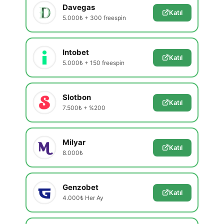
Davegas
Katıl
5.000₺ + 300 freespin
Intobet
Katıl
5.000₺ + 150 freespin
Slotbon
Katıl
7.500₺ + %200
Milyar
Katıl
8.000₺
Genzobet
Katıl
4.000₺ Her Ay