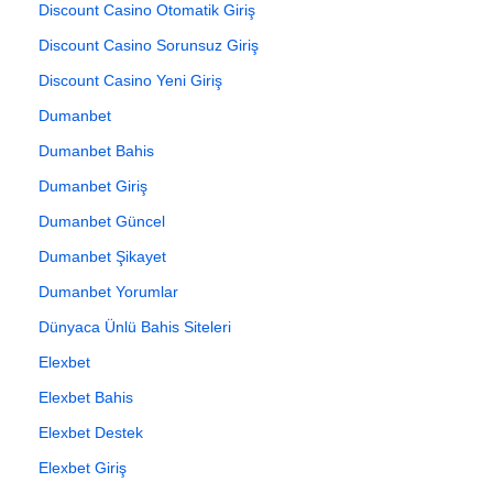
Discount Casino Otomatik Giriş
Discount Casino Sorunsuz Giriş
Discount Casino Yeni Giriş
Dumanbet
Dumanbet Bahis
Dumanbet Giriş
Dumanbet Güncel
Dumanbet Şikayet
Dumanbet Yorumlar
Dünyaca Ünlü Bahis Siteleri
Elexbet
Elexbet Bahis
Elexbet Destek
Elexbet Giriş