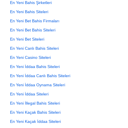
En Yeni Bahis Şirketleri
En Yeni Bahis Siteleri
En Yeni Bet Bahis Firmaları
En Yeni Bet Bahis Siteleri
En Yeni Bet Siteleri
En Yeni Canlı Bahis Siteleri
En Yeni Casino Siteleri
En Yeni İddaa Bahis Siteleri
En Yeni İddaa Canlı Bahis Siteleri
En Yeni İddaa Oynama Siteleri
En Yeni İddaa Siteleri
En Yeni İllegal Bahis Siteleri
En Yeni Kaçak Bahis Siteleri
En Yeni Kaçak İddaa Siteleri