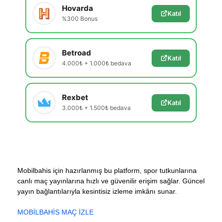
Hovarda
Katıl
%300 Bonus
Betroad
Katıl
4.000₺ + 1.000₺ bedava
Rexbet
Katıl
3.000₺ + 1.500₺ bedava
Mobilbahis için hazırlanmış bu platform, spor tutkunlarına
canlı maç yayınlarına hızlı ve güvenilir erişim sağlar. Güncel
yayın bağlantılarıyla kesintisiz izleme imkânı sunar.
MOBİLBAHİS MAÇ İZLE