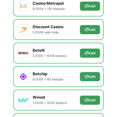
Casino Metropol
Katıl
8.000₺ + 150 freespin
Discount Casino
Katıl
5.000₺ nakit iade
Betelli
Katıl
5.050₺ + 500₺ bedava
Betchip
Katıl
6.000₺ + 80 freespin
Winnit
Katıl
5.000₺ + 500₺ bedava