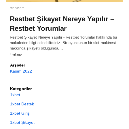
RESBET
Restbet Şikayet Nereye Yapılır –
Restbet Yorumlar
Restbet Şikayet Nereye Yapılır - Restbet Yorumlar hakkında bu
makaleden bilgi edinebilirsiniz. Bir oyuncunun bir slot makinesi
hakkında şikayeti olduğunda,…
4 yıl ago
Arşivler
Kasım 2022
Kategoriler
1xbet
1xbet Destek
1xbet Giriş
1xbet Şikayet