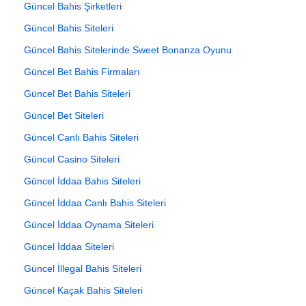
Güncel Bahis Şirketleri
Güncel Bahis Siteleri
Güncel Bahis Sitelerinde Sweet Bonanza Oyunu
Güncel Bet Bahis Firmaları
Güncel Bet Bahis Siteleri
Güncel Bet Siteleri
Güncel Canlı Bahis Siteleri
Güncel Casino Siteleri
Güncel İddaa Bahis Siteleri
Güncel İddaa Canlı Bahis Siteleri
Güncel İddaa Oynama Siteleri
Güncel İddaa Siteleri
Güncel İllegal Bahis Siteleri
Güncel Kaçak Bahis Siteleri