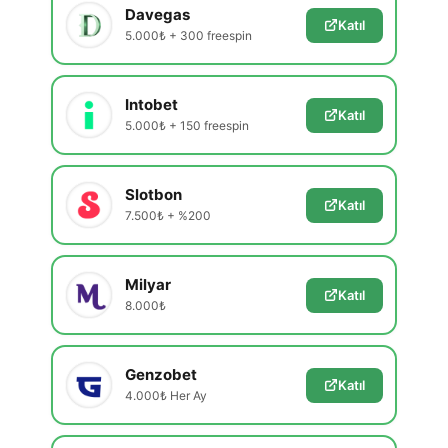
Davegas
Katıl
5.000₺ + 300 freespin
Intobet
Katıl
5.000₺ + 150 freespin
Slotbon
Katıl
7.500₺ + %200
Milyar
Katıl
8.000₺
Genzobet
Katıl
4.000₺ Her Ay