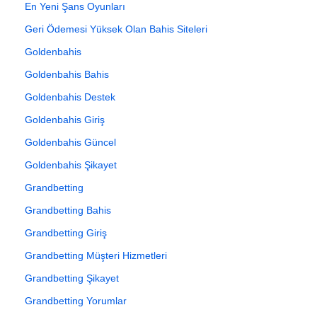
En Yeni Şans Oyunları
Geri Ödemesi Yüksek Olan Bahis Siteleri
Goldenbahis
Goldenbahis Bahis
Goldenbahis Destek
Goldenbahis Giriş
Goldenbahis Güncel
Goldenbahis Şikayet
Grandbetting
Grandbetting Bahis
Grandbetting Giriş
Grandbetting Müşteri Hizmetleri
Grandbetting Şikayet
Grandbetting Yorumlar