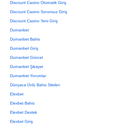
Discount Casino Otomatik Giriş
Discount Casino Sorunsuz Giriş
Discount Casino Yeni Giriş
Dumanbet
Dumanbet Bahis
Dumanbet Giriş
Dumanbet Güncel
Dumanbet Şikayet
Dumanbet Yorumlar
Dünyaca Ünlü Bahis Siteleri
Elexbet
Elexbet Bahis
Elexbet Destek
Elexbet Giriş