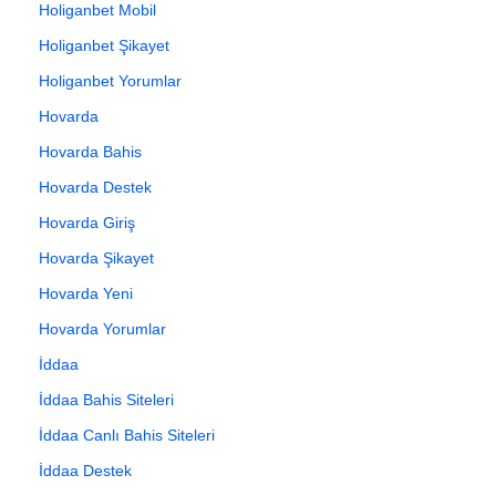
Holiganbet Mobil
Holiganbet Şikayet
Holiganbet Yorumlar
Hovarda
Hovarda Bahis
Hovarda Destek
Hovarda Giriş
Hovarda Şikayet
Hovarda Yeni
Hovarda Yorumlar
İddaa
İddaa Bahis Siteleri
İddaa Canlı Bahis Siteleri
İddaa Destek