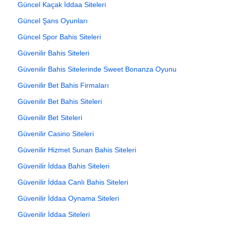
Güncel Kaçak İddaa Siteleri
Güncel Şans Oyunları
Güncel Spor Bahis Siteleri
Güvenilir Bahis Siteleri
Güvenilir Bahis Sitelerinde Sweet Bonanza Oyunu
Güvenilir Bet Bahis Firmaları
Güvenilir Bet Bahis Siteleri
Güvenilir Bet Siteleri
Güvenilir Casino Siteleri
Güvenilir Hizmet Sunan Bahis Siteleri
Güvenilir İddaa Bahis Siteleri
Güvenilir İddaa Canlı Bahis Siteleri
Güvenilir İddaa Oynama Siteleri
Güvenilir İddaa Siteleri