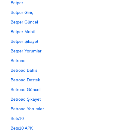
Betper
Betper Giriş
Betper Güncel
Betper Mobil
Betper Şikayet
Betper Yorumlar
Betroad
Betroad Bahis
Betroad Destek
Betroad Güncel
Betroad Şikayet
Betroad Yorumlar
Bets10
Bets10 APK