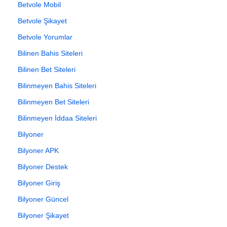
Betvole Mobil
Betvole Şikayet
Betvole Yorumlar
Bilinen Bahis Siteleri
Bilinen Bet Siteleri
Bilinmeyen Bahis Siteleri
Bilinmeyen Bet Siteleri
Bilinmeyen İddaa Siteleri
Bilyoner
Bilyoner APK
Bilyoner Destek
Bilyoner Giriş
Bilyoner Güncel
Bilyoner Şikayet