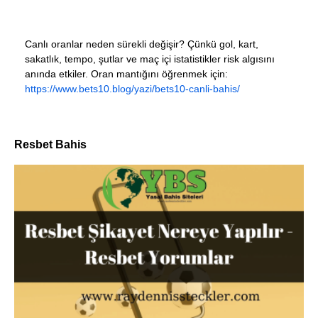
Canlı oranlar neden sürekli değişir? Çünkü gol, kart,
sakatlık, tempo, şutlar ve maç içi istatistikler risk algısını
anında etkiler. Oran mantığını öğrenmek için:
https://www.bets10.blog/yazi/bets10-canli-bahis/
Resbet Bahis