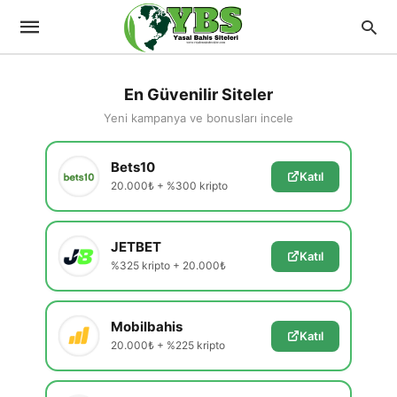
En Güvenilir Siteler
Yeni kampanya ve bonusları incele
Bets10
Katıl
20.000₺ + %300 kripto
JETBET
Katıl
%325 kripto + 20.000₺
Mobilbahis
Katıl
20.000₺ + %225 kripto