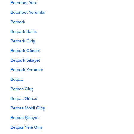
Betonbet Yeni
Betonbet Yorumlar
Betpark
Betpark Bahis
Betpark Giriş
Betpark Güncel
Betpark Şikayet
Betpark Yorumlar
Betpas
Betpas Giriş
Betpas Güncel
Betpas Mobil Giriş
Betpas Şikayet
Betpas Yeni Giriş