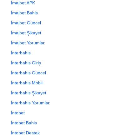
İmajbet APK
İmajbet Bahis
İmajbet Güncel
İmajbet Şikayet
İmajbet Yorumlar
İnterbahis
İnterbahis Giriş
İnterbahis Güncel
İnterbahis Mobil
İnterbahis Şikayet
İnterbahis Yorumlar
İntobet
İntobet Bahis
İntobet Destek