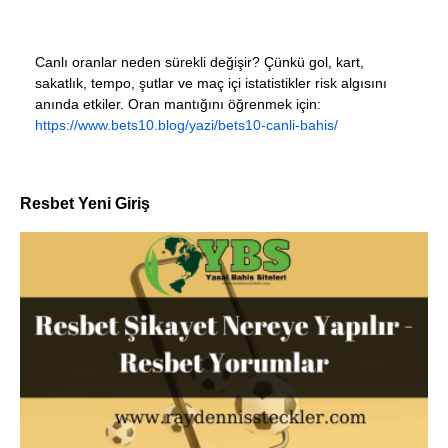
Canlı oranlar neden sürekli değişir? Çünkü gol, kart,
sakatlık, tempo, şutlar ve maç içi istatistikler risk algısını
anında etkiler. Oran mantığını öğrenmek için:
https://www.bets10.blog/yazi/bets10-canli-bahis/
Resbet Yeni Giriş