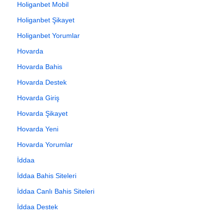
Holiganbet Mobil
Holiganbet Şikayet
Holiganbet Yorumlar
Hovarda
Hovarda Bahis
Hovarda Destek
Hovarda Giriş
Hovarda Şikayet
Hovarda Yeni
Hovarda Yorumlar
İddaa
İddaa Bahis Siteleri
İddaa Canlı Bahis Siteleri
İddaa Destek