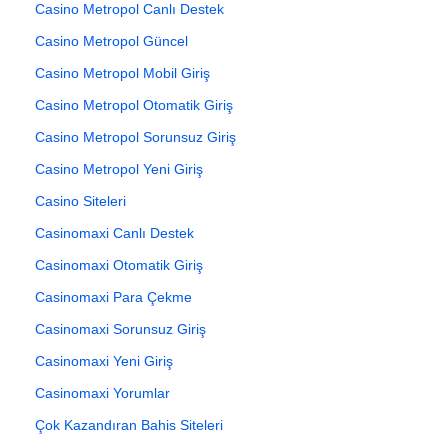
Casino Metropol Canlı Destek
Casino Metropol Güncel
Casino Metropol Mobil Giriş
Casino Metropol Otomatik Giriş
Casino Metropol Sorunsuz Giriş
Casino Metropol Yeni Giriş
Casino Siteleri
Casinomaxi Canlı Destek
Casinomaxi Otomatik Giriş
Casinomaxi Para Çekme
Casinomaxi Sorunsuz Giriş
Casinomaxi Yeni Giriş
Casinomaxi Yorumlar
Çok Kazandıran Bahis Siteleri