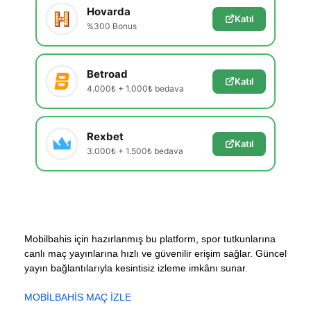
Hovarda
Katıl
%300 Bonus
Betroad
Katıl
4.000₺ + 1.000₺ bedava
Rexbet
Katıl
3.000₺ + 1.500₺ bedava
Mobilbahis için hazırlanmış bu platform, spor tutkunlarına
canlı maç yayınlarına hızlı ve güvenilir erişim sağlar. Güncel
yayın bağlantılarıyla kesintisiz izleme imkânı sunar.
MOBİLBAHİS MAÇ İZLE