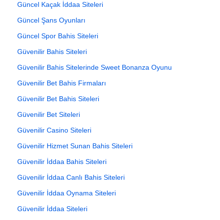
Güncel Kaçak İddaa Siteleri
Güncel Şans Oyunları
Güncel Spor Bahis Siteleri
Güvenilir Bahis Siteleri
Güvenilir Bahis Sitelerinde Sweet Bonanza Oyunu
Güvenilir Bet Bahis Firmaları
Güvenilir Bet Bahis Siteleri
Güvenilir Bet Siteleri
Güvenilir Casino Siteleri
Güvenilir Hizmet Sunan Bahis Siteleri
Güvenilir İddaa Bahis Siteleri
Güvenilir İddaa Canlı Bahis Siteleri
Güvenilir İddaa Oynama Siteleri
Güvenilir İddaa Siteleri