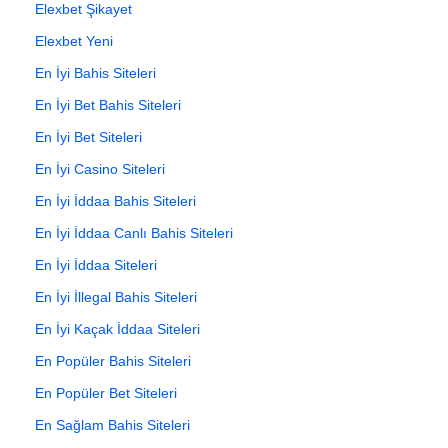
Elexbet Şikayet
Elexbet Yeni
En İyi Bahis Siteleri
En İyi Bet Bahis Siteleri
En İyi Bet Siteleri
En İyi Casino Siteleri
En İyi İddaa Bahis Siteleri
En İyi İddaa Canlı Bahis Siteleri
En İyi İddaa Siteleri
En İyi İllegal Bahis Siteleri
En İyi Kaçak İddaa Siteleri
En Popüler Bahis Siteleri
En Popüler Bet Siteleri
En Sağlam Bahis Siteleri