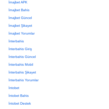
İmajbet APK
İmajbet Bahis
İmajbet Güncel
İmajbet Şikayet
İmajbet Yorumlar
İnterbahis
İnterbahis Giriş
İnterbahis Güncel
İnterbahis Mobil
İnterbahis Şikayet
İnterbahis Yorumlar
İntobet
İntobet Bahis
İntobet Destek