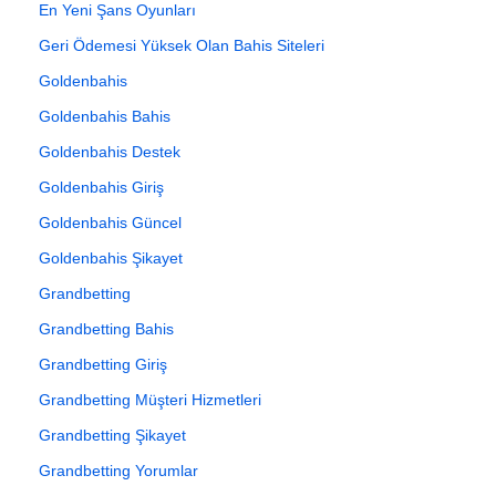
En Yeni Şans Oyunları
Geri Ödemesi Yüksek Olan Bahis Siteleri
Goldenbahis
Goldenbahis Bahis
Goldenbahis Destek
Goldenbahis Giriş
Goldenbahis Güncel
Goldenbahis Şikayet
Grandbetting
Grandbetting Bahis
Grandbetting Giriş
Grandbetting Müşteri Hizmetleri
Grandbetting Şikayet
Grandbetting Yorumlar