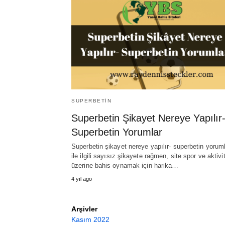
SUPERBETIN
Superbetin Şikayet Nereye Yapılır
Superbetin Yorumlar
Superbetin şikayet nereye yapılır- superbetin yorum
ile ilgili sayısız şikayete rağmen, site spor ve aktivi
üzerine bahis oynamak için harika…
4 yıl ago
Arşivler
Kasım 2022