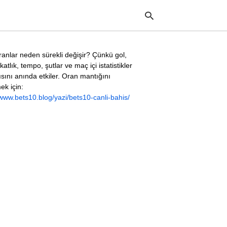
ranlar neden sürekli değişir? Çünkü gol,
katlık, tempo, şutlar ve maç içi istatistikler
gısını anında etkiler. Oran mantığını
Typ
k için:
your
sea
/www.bets10.blog/yazi/bets10-canli-bahis/
que
and
hit
ente