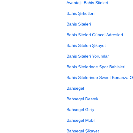
Avantajlı Bahis Siteleri
Bahis Şirketleri
Bahis Siteleri
Bahis Siteleri Güncel Adresleri
Bahis Siteleri Şikayet
Bahis Siteleri Yorumlar
Bahis Sitelerinde Spor Bahisleri
Bahis Sitelerinde Sweet Bonanza 
Bahsegel
Bahsegel Destek
Bahsegel Giriş
Bahsegel Mobil
Bahsegel Şikayet