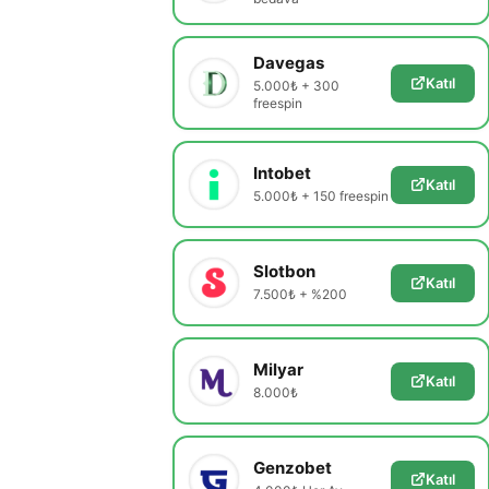
Davegas
Katıl
5.000₺ + 300
freespin
Intobet
Katıl
5.000₺ + 150 freespin
Slotbon
Katıl
7.500₺ + %200
Milyar
Katıl
8.000₺
Genzobet
Katıl