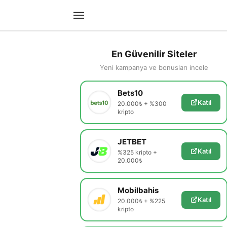
En Güvenilir Siteler
Yeni kampanya ve bonusları incele
Bets10
Katıl
20.000₺ + %300
kripto
JETBET
Katıl
%325 kripto +
20.000₺
Mobilbahis
Katıl
20.000₺ + %225
kripto