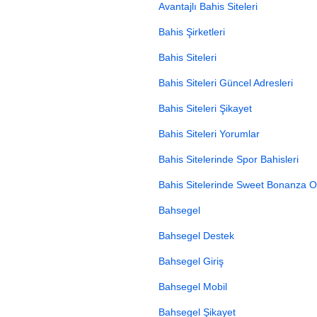
Avantajlı Bahis Siteleri
Bahis Şirketleri
Bahis Siteleri
Bahis Siteleri Güncel Adresleri
Bahis Siteleri Şikayet
Bahis Siteleri Yorumlar
Bahis Sitelerinde Spor Bahisleri
Bahis Sitelerinde Sweet Bonanza 
Bahsegel
Bahsegel Destek
Bahsegel Giriş
Bahsegel Mobil
Bahsegel Şikayet