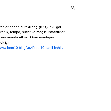
ranlar neden sürekli değişir? Çünkü gol,
katlık, tempo, şutlar ve maç içi istatistikler
gısını anında etkiler. Oran mantığını
Typ
k için:
your
sea
/www.bets10.blog/yazi/bets10-canli-bahis/
que
and
hit
ente