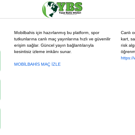
Mobilbahis için hazırlanmış bu platform, spor
Canlı o
tutkunlarına canlı maç yayınlarına hızlı ve güvenilir
kart, sa
erişim sağlar. Güncel yayın bağlantılarıyla
risk al
kesintisiz izleme imkânı sunar.
öğrenme
https:/
MOBİLBAHİS MAÇ İZLE