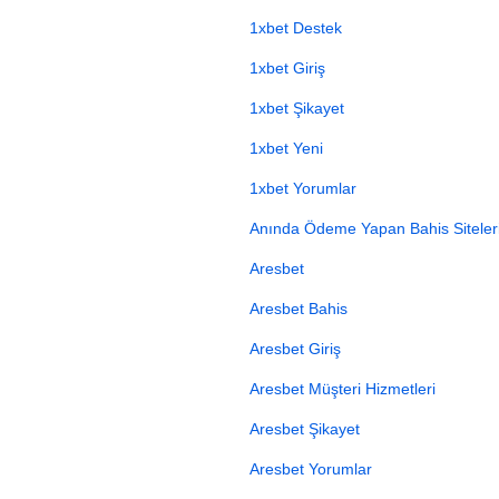
1xbet Destek
1xbet Giriş
1xbet Şikayet
1xbet Yeni
1xbet Yorumlar
Anında Ödeme Yapan Bahis Siteler
Aresbet
Aresbet Bahis
Aresbet Giriş
Aresbet Müşteri Hizmetleri
Aresbet Şikayet
Aresbet Yorumlar