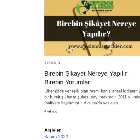
BIREBIN
Birebin Şikayet Nereye Yapılır –
Birebin Yorumlar
Ülkemizde yerleşik olan resmi bahis sitesi iddianın 
bir kuruluşu hatta şubesi sayılmaktadır. 2011 yılınd
faaliyete başlamıştır. Avrupa'da yer alan…
4 yıl ago
Arşivler
Kasım 2022