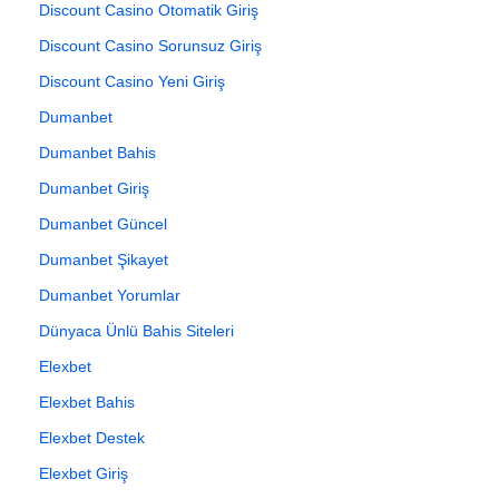
Discount Casino Otomatik Giriş
Discount Casino Sorunsuz Giriş
Discount Casino Yeni Giriş
Dumanbet
Dumanbet Bahis
Dumanbet Giriş
Dumanbet Güncel
Dumanbet Şikayet
Dumanbet Yorumlar
Dünyaca Ünlü Bahis Siteleri
Elexbet
Elexbet Bahis
Elexbet Destek
Elexbet Giriş