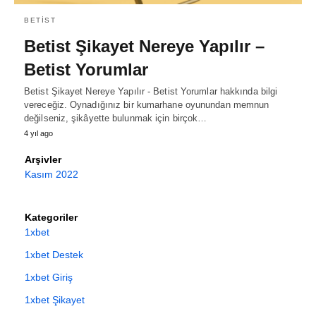
BETIST
Betist Şikayet Nereye Yapılır –
Betist Yorumlar
Betist Şikayet Nereye Yapılır - Betist Yorumlar hakkında bilgi
vereceğiz. Oynadığınız bir kumarhane oyunundan memnun
değilseniz, şikâyette bulunmak için birçok…
4 yıl ago
Arşivler
Kasım 2022
Kategoriler
1xbet
1xbet Destek
1xbet Giriş
1xbet Şikayet