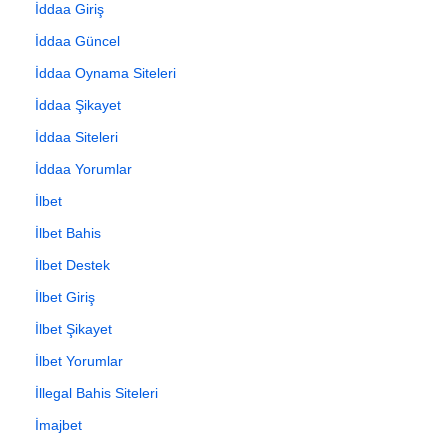
İddaa Giriş
İddaa Güncel
İddaa Oynama Siteleri
İddaa Şikayet
İddaa Siteleri
İddaa Yorumlar
İlbet
İlbet Bahis
İlbet Destek
İlbet Giriş
İlbet Şikayet
İlbet Yorumlar
İllegal Bahis Siteleri
İmajbet