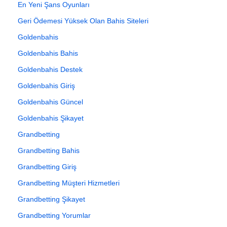
En Yeni Şans Oyunları
Geri Ödemesi Yüksek Olan Bahis Siteleri
Goldenbahis
Goldenbahis Bahis
Goldenbahis Destek
Goldenbahis Giriş
Goldenbahis Güncel
Goldenbahis Şikayet
Grandbetting
Grandbetting Bahis
Grandbetting Giriş
Grandbetting Müşteri Hizmetleri
Grandbetting Şikayet
Grandbetting Yorumlar