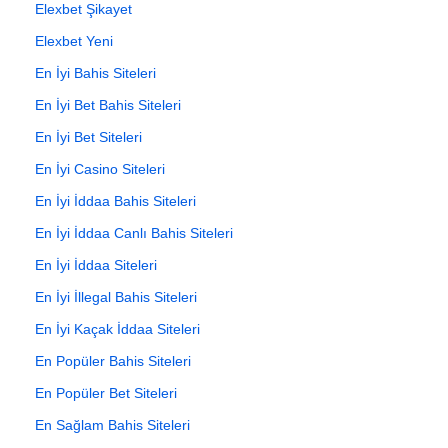
Elexbet Şikayet
Elexbet Yeni
En İyi Bahis Siteleri
En İyi Bet Bahis Siteleri
En İyi Bet Siteleri
En İyi Casino Siteleri
En İyi İddaa Bahis Siteleri
En İyi İddaa Canlı Bahis Siteleri
En İyi İddaa Siteleri
En İyi İllegal Bahis Siteleri
En İyi Kaçak İddaa Siteleri
En Popüler Bahis Siteleri
En Popüler Bet Siteleri
En Sağlam Bahis Siteleri