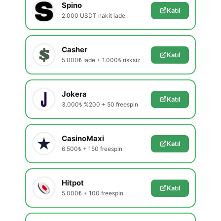
Spino
Katıl
2.000 USDT nakit iade
Casher
Katıl
5.000₺ iade + 1.000₺ risksiz
Jokera
Katıl
3.000₺ %200 + 50 freespin
CasinoMaxi
Katıl
6.500₺ + 150 freespin
Hitpot
Katıl
5.000₺ + 100 freespin