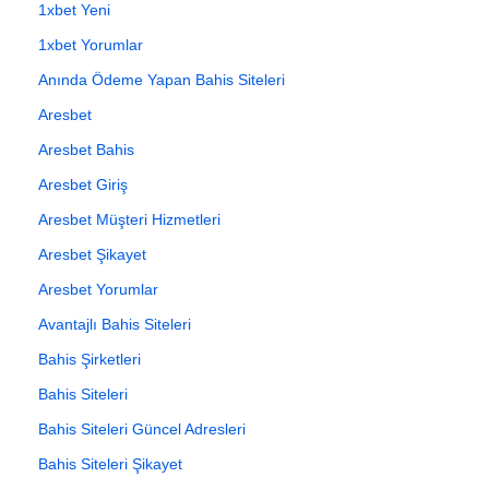
1xbet Yeni
1xbet Yorumlar
Anında Ödeme Yapan Bahis Siteleri
Aresbet
Aresbet Bahis
Aresbet Giriş
Aresbet Müşteri Hizmetleri
Aresbet Şikayet
Aresbet Yorumlar
Avantajlı Bahis Siteleri
Bahis Şirketleri
Bahis Siteleri
Bahis Siteleri Güncel Adresleri
Bahis Siteleri Şikayet