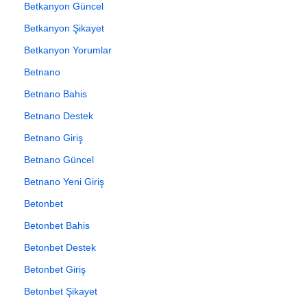
Betkanyon Güncel
Betkanyon Şikayet
Betkanyon Yorumlar
Betnano
Betnano Bahis
Betnano Destek
Betnano Giriş
Betnano Güncel
Betnano Yeni Giriş
Betonbet
Betonbet Bahis
Betonbet Destek
Betonbet Giriş
Betonbet Şikayet