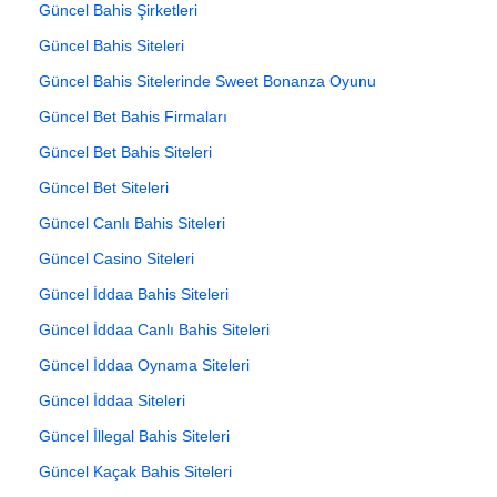
Güncel Bahis Şirketleri
Güncel Bahis Siteleri
Güncel Bahis Sitelerinde Sweet Bonanza Oyunu
Güncel Bet Bahis Firmaları
Güncel Bet Bahis Siteleri
Güncel Bet Siteleri
Güncel Canlı Bahis Siteleri
Güncel Casino Siteleri
Güncel İddaa Bahis Siteleri
Güncel İddaa Canlı Bahis Siteleri
Güncel İddaa Oynama Siteleri
Güncel İddaa Siteleri
Güncel İllegal Bahis Siteleri
Güncel Kaçak Bahis Siteleri