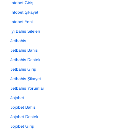
İntobet Giriş
İntobet Şikayet
İntobet Yeni
İyi Bahis Siteleri
Jetbahis
Jetbahis Bahis
Jetbahis Destek
Jetbahis Giriş
Jetbahis Şikayet
Jetbahis Yorumlar
Jojobet
Jojobet Bahis
Jojobet Destek
Jojobet Giriş