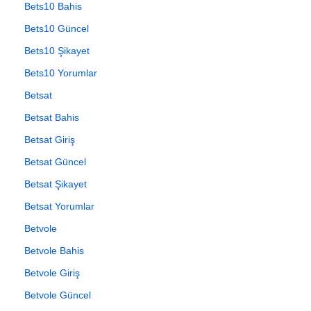
Bets10 Bahis
Bets10 Güncel
Bets10 Şikayet
Bets10 Yorumlar
Betsat
Betsat Bahis
Betsat Giriş
Betsat Güncel
Betsat Şikayet
Betsat Yorumlar
Betvole
Betvole Bahis
Betvole Giriş
Betvole Güncel