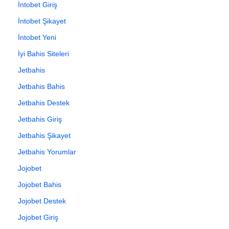
İntobet Giriş
İntobet Şikayet
İntobet Yeni
İyi Bahis Siteleri
Jetbahis
Jetbahis Bahis
Jetbahis Destek
Jetbahis Giriş
Jetbahis Şikayet
Jetbahis Yorumlar
Jojobet
Jojobet Bahis
Jojobet Destek
Jojobet Giriş