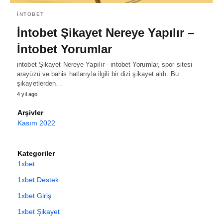
İNTOBET
İntobet Şikayet Nereye Yapılır –
İntobet Yorumlar
intobet Şikayet Nereye Yapılır - intobet Yorumlar, spor sitesi
arayüzü ve bahis hatlarıyla ilgili bir dizi şikayet aldı. Bu
şikayetlerden…
4 yıl ago
Arşivler
Kasım 2022
Kategoriler
1xbet
1xbet Destek
1xbet Giriş
1xbet Şikayet