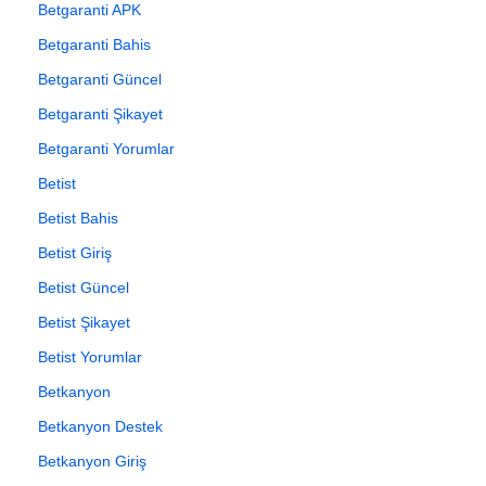
Betgaranti APK
Betgaranti Bahis
Betgaranti Güncel
Betgaranti Şikayet
Betgaranti Yorumlar
Betist
Betist Bahis
Betist Giriş
Betist Güncel
Betist Şikayet
Betist Yorumlar
Betkanyon
Betkanyon Destek
Betkanyon Giriş