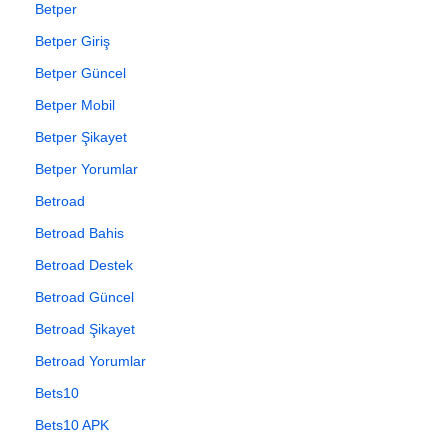
Betper
Betper Giriş
Betper Güncel
Betper Mobil
Betper Şikayet
Betper Yorumlar
Betroad
Betroad Bahis
Betroad Destek
Betroad Güncel
Betroad Şikayet
Betroad Yorumlar
Bets10
Bets10 APK