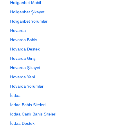
Holiganbet Mobil
Holiganbet Şikayet
Holiganbet Yorumlar
Hovarda
Hovarda Bahis
Hovarda Destek
Hovarda Giriş
Hovarda Şikayet
Hovarda Yeni
Hovarda Yorumlar
İddaa
İddaa Bahis Siteleri
İddaa Canlı Bahis Siteleri
İddaa Destek