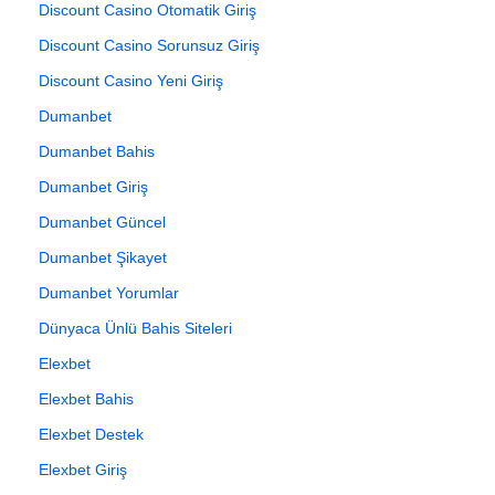
Discount Casino Otomatik Giriş
Discount Casino Sorunsuz Giriş
Discount Casino Yeni Giriş
Dumanbet
Dumanbet Bahis
Dumanbet Giriş
Dumanbet Güncel
Dumanbet Şikayet
Dumanbet Yorumlar
Dünyaca Ünlü Bahis Siteleri
Elexbet
Elexbet Bahis
Elexbet Destek
Elexbet Giriş