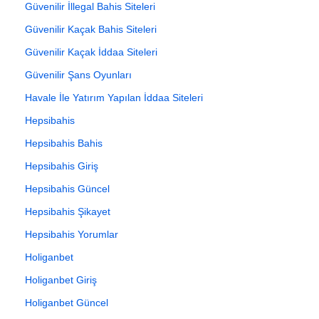
Güvenilir İllegal Bahis Siteleri
Güvenilir Kaçak Bahis Siteleri
Güvenilir Kaçak İddaa Siteleri
Güvenilir Şans Oyunları
Havale İle Yatırım Yapılan İddaa Siteleri
Hepsibahis
Hepsibahis Bahis
Hepsibahis Giriş
Hepsibahis Güncel
Hepsibahis Şikayet
Hepsibahis Yorumlar
Holiganbet
Holiganbet Giriş
Holiganbet Güncel