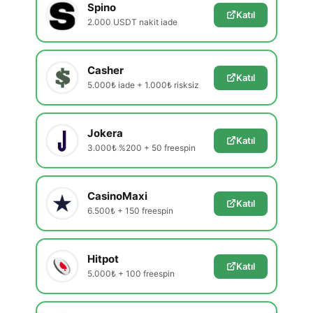
Spino
Katıl
2.000 USDT nakit iade
Casher
Katıl
5.000₺ iade + 1.000₺ risksiz
Jokera
Katıl
3.000₺ %200 + 50 freespin
CasinoMaxi
Katıl
6.500₺ + 150 freespin
Hitpot
Katıl
5.000₺ + 100 freespin