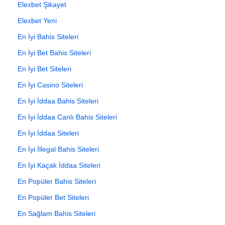
Elexbet Şikayet
Elexbet Yeni
En İyi Bahis Siteleri
En İyi Bet Bahis Siteleri
En İyi Bet Siteleri
En İyi Casino Siteleri
En İyi İddaa Bahis Siteleri
En İyi İddaa Canlı Bahis Siteleri
En İyi İddaa Siteleri
En İyi İllegal Bahis Siteleri
En İyi Kaçak İddaa Siteleri
En Popüler Bahis Siteleri
En Popüler Bet Siteleri
En Sağlam Bahis Siteleri