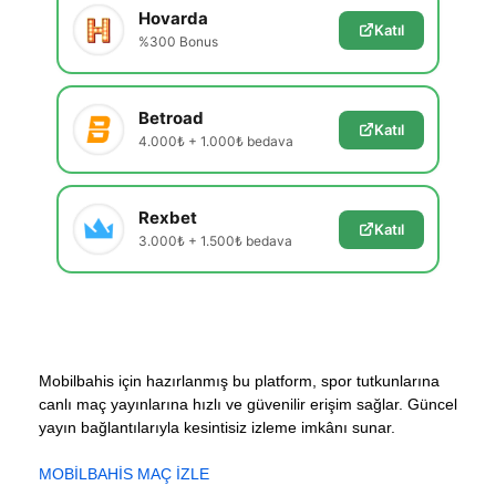
Hovarda
Katıl
%300 Bonus
Betroad
Katıl
4.000₺ + 1.000₺ bedava
Rexbet
Katıl
3.000₺ + 1.500₺ bedava
Mobilbahis için hazırlanmış bu platform, spor tutkunlarına
canlı maç yayınlarına hızlı ve güvenilir erişim sağlar. Güncel
yayın bağlantılarıyla kesintisiz izleme imkânı sunar.
MOBİLBAHİS MAÇ İZLE