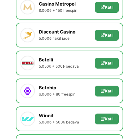
Casino Metropol
Katıl
8.000₺ + 150 freespin
Discount Casino
Katıl
5.000₺ nakit iade
Betelli
Katıl
5.050₺ + 500₺ bedava
Betchip
Katıl
6.000₺ + 80 freespin
Winnit
Katıl
5.000₺ + 500₺ bedava