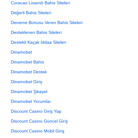
Curacao Lisanslı Bahis Siteleri
Değerli Bahis Siteleri
Deneme Bonusu Veren Bahis Siteleri
Desteklenen Bahis Siteleri
Destekli Kaçak İddaa Siteleri
Dinamobet
Dinamobet Bahis
Dinamobet Destek
Dinamobet Giriş
Dinamobet Şikayet
Dinamobet Yorumlar
Discount Casino Giriş Yap
Discount Casino Güncel Giriş
Discount Casino Mobil Giriş