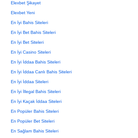
Elexbet Şikayet
Elexbet Yeni
En İyi Bahis Siteleri
En İyi Bet Bahis Siteleri
En İyi Bet Siteleri
En İyi Casino Siteleri
En İyi İddaa Bahis Siteleri
En İyi İddaa Canlı Bahis Siteleri
En İyi İddaa Siteleri
En İyi İllegal Bahis Siteleri
En İyi Kaçak İddaa Siteleri
En Popüler Bahis Siteleri
En Popüler Bet Siteleri
En Sağlam Bahis Siteleri