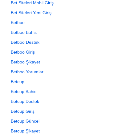
Bet Siteleri Mobil Giriş
Bet Siteleri Yeni Giriş
Betboo
Betboo Bahis
Betboo Destek
Betboo Giriş
Betboo Şikayet
Betboo Yorumlar
Betcup
Betcup Bahis
Betcup Destek
Betcup Giriş
Betcup Güncel
Betcup Şikayet