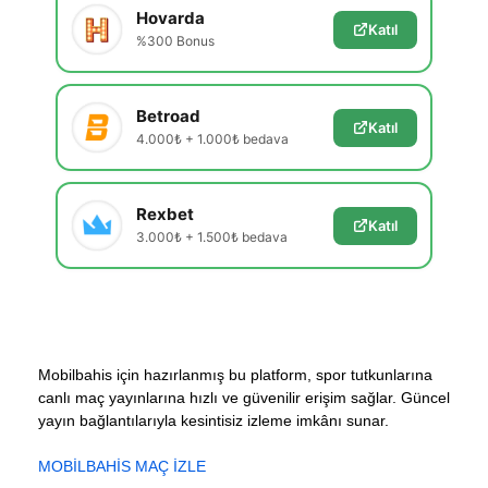
Hovarda
Katıl
%300 Bonus
Betroad
Katıl
4.000₺ + 1.000₺ bedava
Rexbet
Katıl
3.000₺ + 1.500₺ bedava
Mobilbahis için hazırlanmış bu platform, spor tutkunlarına
canlı maç yayınlarına hızlı ve güvenilir erişim sağlar. Güncel
yayın bağlantılarıyla kesintisiz izleme imkânı sunar.
MOBİLBAHİS MAÇ İZLE