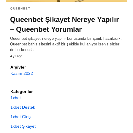
QUEENBET
Queenbet Şikayet Nereye Yapılır
– Queenbet Yorumlar
Queenbet şikayet nereye yapılır konusunda bir içerik hazırladık.
Queenbet bahis sitesini aktif bir şekilde kullanıyor iseniz sizler
de bu konuda…
4 yıl ago
Arşivler
Kasım 2022
Kategoriler
1xbet
1xbet Destek
1xbet Giriş
1xbet Şikayet