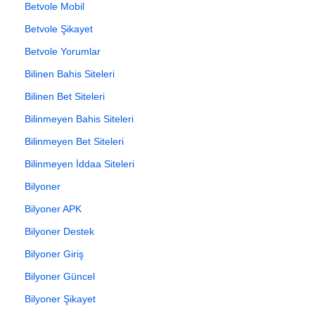
Betvole Mobil
Betvole Şikayet
Betvole Yorumlar
Bilinen Bahis Siteleri
Bilinen Bet Siteleri
Bilinmeyen Bahis Siteleri
Bilinmeyen Bet Siteleri
Bilinmeyen İddaa Siteleri
Bilyoner
Bilyoner APK
Bilyoner Destek
Bilyoner Giriş
Bilyoner Güncel
Bilyoner Şikayet