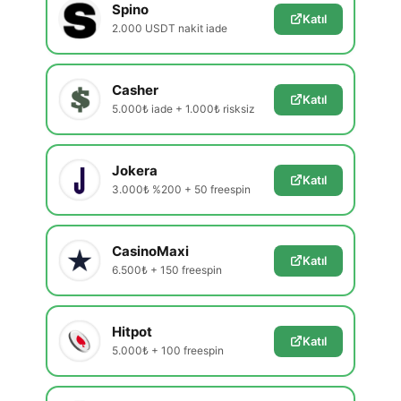
Spino
Katıl
2.000 USDT nakit iade
Casher
Katıl
5.000₺ iade + 1.000₺ risksiz
Jokera
Katıl
3.000₺ %200 + 50 freespin
CasinoMaxi
Katıl
6.500₺ + 150 freespin
Hitpot
Katıl
5.000₺ + 100 freespin