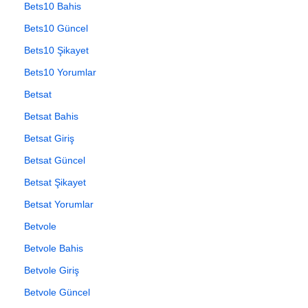
Bets10 Bahis
Bets10 Güncel
Bets10 Şikayet
Bets10 Yorumlar
Betsat
Betsat Bahis
Betsat Giriş
Betsat Güncel
Betsat Şikayet
Betsat Yorumlar
Betvole
Betvole Bahis
Betvole Giriş
Betvole Güncel