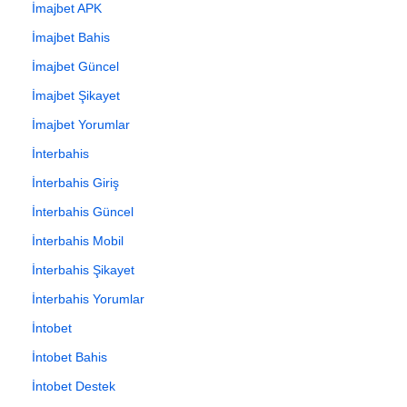
İmajbet APK
İmajbet Bahis
İmajbet Güncel
İmajbet Şikayet
İmajbet Yorumlar
İnterbahis
İnterbahis Giriş
İnterbahis Güncel
İnterbahis Mobil
İnterbahis Şikayet
İnterbahis Yorumlar
İntobet
İntobet Bahis
İntobet Destek