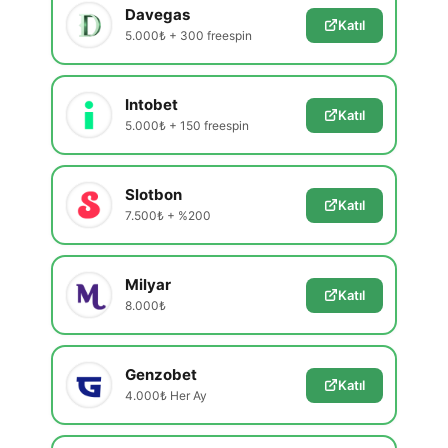
Davegas
Katıl
5.000₺ + 300 freespin
Intobet
Katıl
5.000₺ + 150 freespin
Slotbon
Katıl
7.500₺ + %200
Milyar
Katıl
8.000₺
Genzobet
Katıl
4.000₺ Her Ay