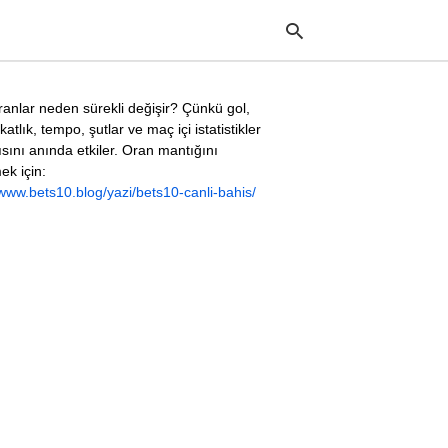
ranlar neden sürekli değişir? Çünkü gol,
katlık, tempo, şutlar ve maç içi istatistikler
gısını anında etkiler. Oran mantığını
Typ
k için:
your
sea
/www.bets10.blog/yazi/bets10-canli-bahis/
que
and
hit
ente