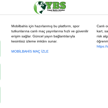
Mobilbahis için hazırlanmış bu platform, spor
Canlı o
tutkunlarına canlı maç yayınlarına hızlı ve güvenilir
kart, sa
erişim sağlar. Güncel yayın bağlantılarıyla
risk al
kesintisiz izleme imkânı sunar.
öğrenme
https:/
MOBİLBAHİS MAÇ İZLE