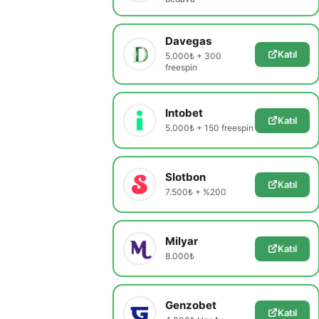
Davegas
Katıl
5.000₺ + 300
freespin
Intobet
Katıl
5.000₺ + 150 freespin
Slotbon
Katıl
7.500₺ + %200
Milyar
Katıl
8.000₺
Genzobet
Katıl