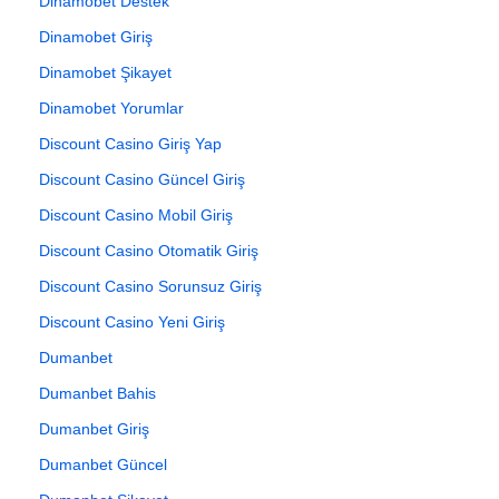
Dinamobet Destek
Dinamobet Giriş
Dinamobet Şikayet
Dinamobet Yorumlar
Discount Casino Giriş Yap
Discount Casino Güncel Giriş
Discount Casino Mobil Giriş
Discount Casino Otomatik Giriş
Discount Casino Sorunsuz Giriş
Discount Casino Yeni Giriş
Dumanbet
Dumanbet Bahis
Dumanbet Giriş
Dumanbet Güncel