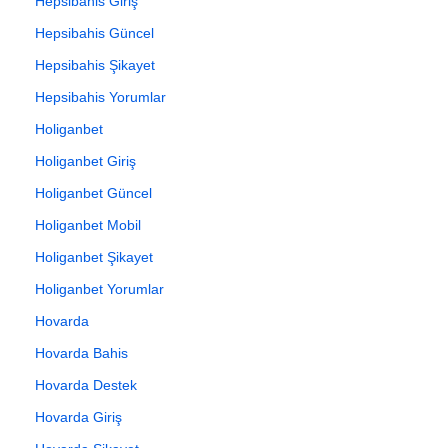
Hepsibahis Giriş
Hepsibahis Güncel
Hepsibahis Şikayet
Hepsibahis Yorumlar
Holiganbet
Holiganbet Giriş
Holiganbet Güncel
Holiganbet Mobil
Holiganbet Şikayet
Holiganbet Yorumlar
Hovarda
Hovarda Bahis
Hovarda Destek
Hovarda Giriş