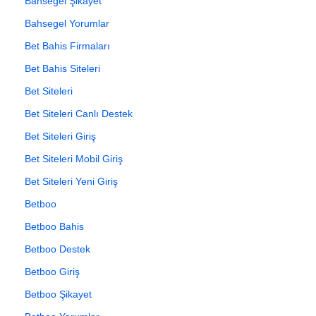
Bahsegel Şikayet
Bahsegel Yorumlar
Bet Bahis Firmaları
Bet Bahis Siteleri
Bet Siteleri
Bet Siteleri Canlı Destek
Bet Siteleri Giriş
Bet Siteleri Mobil Giriş
Bet Siteleri Yeni Giriş
Betboo
Betboo Bahis
Betboo Destek
Betboo Giriş
Betboo Şikayet