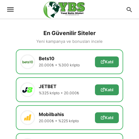
En Güvenilir Siteler
Yeni kampanya ve bonusları incele
Bets10
Katıl
20.000₺ + %300 kripto
JETBET
Katıl
%325 kripto + 20.000₺
Mobilbahis
Katıl
20.000₺ + %225 kripto