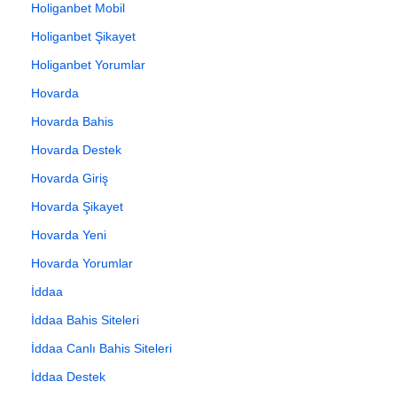
Holiganbet Mobil
Holiganbet Şikayet
Holiganbet Yorumlar
Hovarda
Hovarda Bahis
Hovarda Destek
Hovarda Giriş
Hovarda Şikayet
Hovarda Yeni
Hovarda Yorumlar
İddaa
İddaa Bahis Siteleri
İddaa Canlı Bahis Siteleri
İddaa Destek