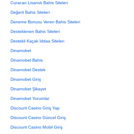
Curacao Lisanslı Bahis Siteleri
Değerli Bahis Siteleri
Deneme Bonusu Veren Bahis Siteleri
Desteklenen Bahis Siteleri
Destekli Kaçak İddaa Siteleri
Dinamobet
Dinamobet Bahis
Dinamobet Destek
Dinamobet Giriş
Dinamobet Şikayet
Dinamobet Yorumlar
Discount Casino Giriş Yap
Discount Casino Güncel Giriş
Discount Casino Mobil Giriş