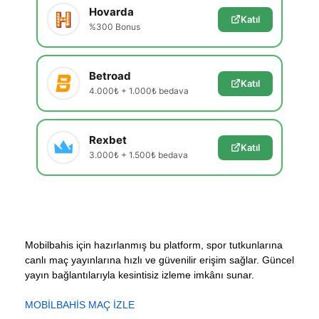
Hovarda
Katıl
%300 Bonus
Betroad
Katıl
4.000₺ + 1.000₺ bedava
Rexbet
Katıl
3.000₺ + 1.500₺ bedava
Mobilbahis için hazırlanmış bu platform, spor tutkunlarına
canlı maç yayınlarına hızlı ve güvenilir erişim sağlar. Güncel
yayın bağlantılarıyla kesintisiz izleme imkânı sunar.
MOBİLBAHİS MAÇ İZLE