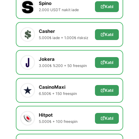
Spino
Katıl
2.000 USDT nakit iade
Casher
Katıl
5.000₺ iade + 1.000₺ risksiz
Jokera
Katıl
3.000₺ %200 + 50 freespin
CasinoMaxi
Katıl
6.500₺ + 150 freespin
Hitpot
Katıl
5.000₺ + 100 freespin