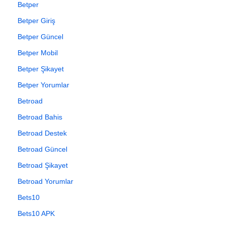
Betper
Betper Giriş
Betper Güncel
Betper Mobil
Betper Şikayet
Betper Yorumlar
Betroad
Betroad Bahis
Betroad Destek
Betroad Güncel
Betroad Şikayet
Betroad Yorumlar
Bets10
Bets10 APK