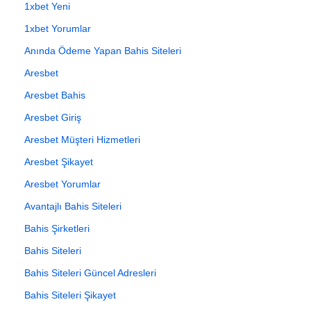
1xbet Yeni
1xbet Yorumlar
Anında Ödeme Yapan Bahis Siteleri
Aresbet
Aresbet Bahis
Aresbet Giriş
Aresbet Müşteri Hizmetleri
Aresbet Şikayet
Aresbet Yorumlar
Avantajlı Bahis Siteleri
Bahis Şirketleri
Bahis Siteleri
Bahis Siteleri Güncel Adresleri
Bahis Siteleri Şikayet