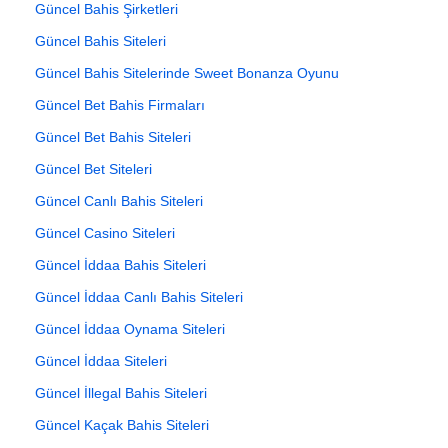
Güncel Bahis Şirketleri
Güncel Bahis Siteleri
Güncel Bahis Sitelerinde Sweet Bonanza Oyunu
Güncel Bet Bahis Firmaları
Güncel Bet Bahis Siteleri
Güncel Bet Siteleri
Güncel Canlı Bahis Siteleri
Güncel Casino Siteleri
Güncel İddaa Bahis Siteleri
Güncel İddaa Canlı Bahis Siteleri
Güncel İddaa Oynama Siteleri
Güncel İddaa Siteleri
Güncel İllegal Bahis Siteleri
Güncel Kaçak Bahis Siteleri