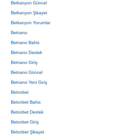
Betkanyon Güncel
Betkanyon Şikayet
Betkanyon Yorumlar
Betnano
Betnano Bahis
Betnano Destek
Betnano Giriş
Betnano Güncel
Betnano Yeni Giriş
Betonbet
Betonbet Bahis
Betonbet Destek
Betonbet Giriş
Betonbet Şikayet