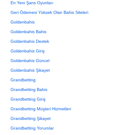
En Yeni Şans Oyunları
Geri Ödemesi Yüksek Olan Bahis Siteleri
Goldenbahis
Goldenbahis Bahis
Goldenbahis Destek
Goldenbahis Giriş
Goldenbahis Güncel
Goldenbahis Şikayet
Grandbetting
Grandbetting Bahis
Grandbetting Giriş
Grandbetting Müşteri Hizmetleri
Grandbetting Şikayet
Grandbetting Yorumlar