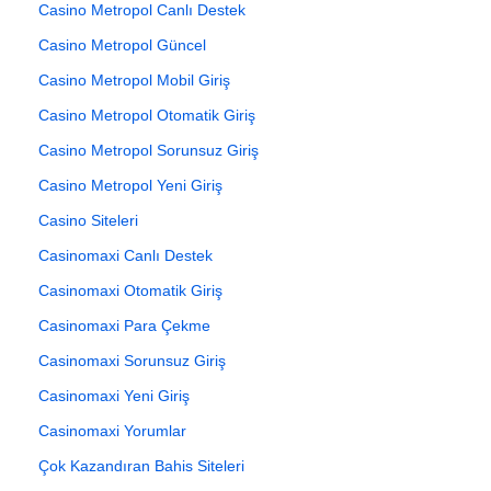
Casino Metropol Canlı Destek
Casino Metropol Güncel
Casino Metropol Mobil Giriş
Casino Metropol Otomatik Giriş
Casino Metropol Sorunsuz Giriş
Casino Metropol Yeni Giriş
Casino Siteleri
Casinomaxi Canlı Destek
Casinomaxi Otomatik Giriş
Casinomaxi Para Çekme
Casinomaxi Sorunsuz Giriş
Casinomaxi Yeni Giriş
Casinomaxi Yorumlar
Çok Kazandıran Bahis Siteleri