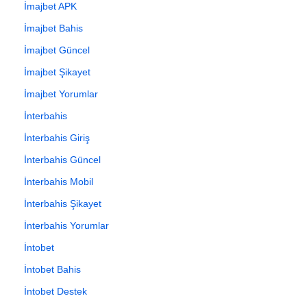
İmajbet APK
İmajbet Bahis
İmajbet Güncel
İmajbet Şikayet
İmajbet Yorumlar
İnterbahis
İnterbahis Giriş
İnterbahis Güncel
İnterbahis Mobil
İnterbahis Şikayet
İnterbahis Yorumlar
İntobet
İntobet Bahis
İntobet Destek