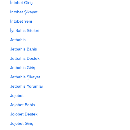
İntobet Giriş
İntobet Şikayet
İntobet Yeni
İyi Bahis Siteleri
Jetbahis
Jetbahis Bahis
Jetbahis Destek
Jetbahis Giriş
Jetbahis Şikayet
Jetbahis Yorumlar
Jojobet
Jojobet Bahis
Jojobet Destek
Jojobet Giriş