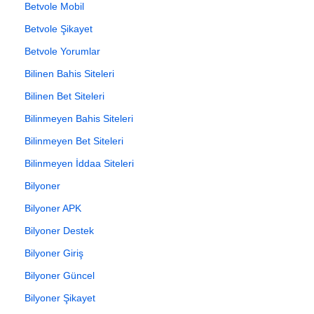
Betvole Mobil
Betvole Şikayet
Betvole Yorumlar
Bilinen Bahis Siteleri
Bilinen Bet Siteleri
Bilinmeyen Bahis Siteleri
Bilinmeyen Bet Siteleri
Bilinmeyen İddaa Siteleri
Bilyoner
Bilyoner APK
Bilyoner Destek
Bilyoner Giriş
Bilyoner Güncel
Bilyoner Şikayet