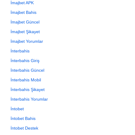
İmajbet APK
İmajbet Bahis
İmajbet Güncel
İmajbet Şikayet
İmajbet Yorumlar
İnterbahis
İnterbahis Giriş
İnterbahis Güncel
İnterbahis Mobil
İnterbahis Şikayet
İnterbahis Yorumlar
İntobet
İntobet Bahis
İntobet Destek