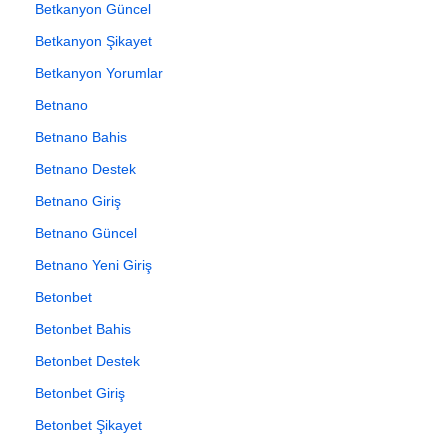
Betkanyon Güncel
Betkanyon Şikayet
Betkanyon Yorumlar
Betnano
Betnano Bahis
Betnano Destek
Betnano Giriş
Betnano Güncel
Betnano Yeni Giriş
Betonbet
Betonbet Bahis
Betonbet Destek
Betonbet Giriş
Betonbet Şikayet