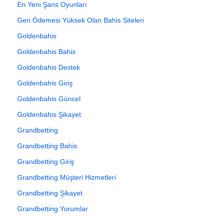
En Yeni Şans Oyunları
Geri Ödemesi Yüksek Olan Bahis Siteleri
Goldenbahis
Goldenbahis Bahis
Goldenbahis Destek
Goldenbahis Giriş
Goldenbahis Güncel
Goldenbahis Şikayet
Grandbetting
Grandbetting Bahis
Grandbetting Giriş
Grandbetting Müşteri Hizmetleri
Grandbetting Şikayet
Grandbetting Yorumlar