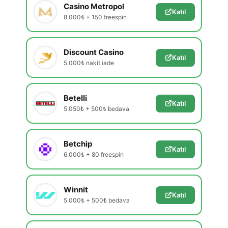
Casino Metropol
Katıl
8.000₺ + 150 freespin
Discount Casino
Katıl
5.000₺ nakit iade
Betelli
Katıl
5.050₺ + 500₺ bedava
Betchip
Katıl
6.000₺ + 80 freespin
Winnit
Katıl
5.000₺ + 500₺ bedava