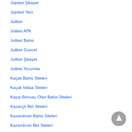
Jojobet Şikayet
Jojobet Yeni
Julibet
Julibet APK
Julibet Bahis
Julibet Güncel
Julibet Şikayet
Julibet Yorumlar
Kaçak Bahis Siteleri
Kaçak İddaa Siteleri
Kayıp Bonusu Olan Bahis Siteleri
Kazançlı Bet Siteleri
Kazandıran Bahis Siteleri
Kazandıran Bet Siteleri