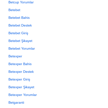
Betcup Yorumlar
Betebet
Betebet Bahis
Betebet Destek
Betebet Giriş
Betebet Şikayet
Betebet Yorumlar
Betexper
Betexper Bahis
Betexper Destek
Betexper Giriş
Betexper Şikayet
Betexper Yorumlar
Betgaranti