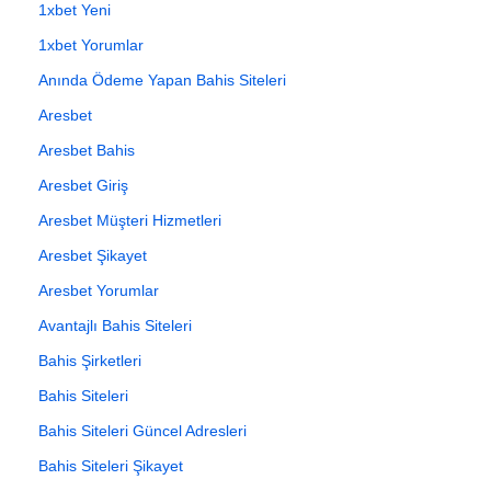
1xbet Yeni
1xbet Yorumlar
Anında Ödeme Yapan Bahis Siteleri
Aresbet
Aresbet Bahis
Aresbet Giriş
Aresbet Müşteri Hizmetleri
Aresbet Şikayet
Aresbet Yorumlar
Avantajlı Bahis Siteleri
Bahis Şirketleri
Bahis Siteleri
Bahis Siteleri Güncel Adresleri
Bahis Siteleri Şikayet