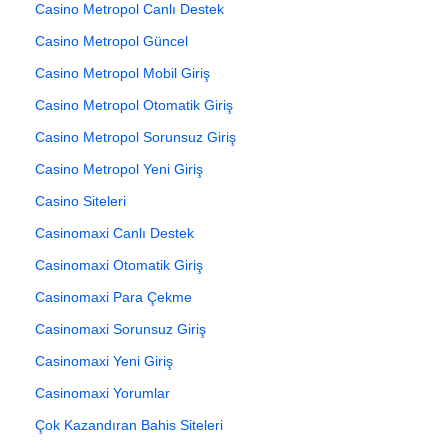
Casino Metropol Canlı Destek
Casino Metropol Güncel
Casino Metropol Mobil Giriş
Casino Metropol Otomatik Giriş
Casino Metropol Sorunsuz Giriş
Casino Metropol Yeni Giriş
Casino Siteleri
Casinomaxi Canlı Destek
Casinomaxi Otomatik Giriş
Casinomaxi Para Çekme
Casinomaxi Sorunsuz Giriş
Casinomaxi Yeni Giriş
Casinomaxi Yorumlar
Çok Kazandıran Bahis Siteleri