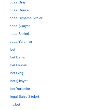
İddaa Giriş
İddaa Güncel
İddaa Oynama Siteleri
İddaa Şikayet
İddaa Siteleri
İddaa Yorumlar
İlbet
İlbet Bahis
İlbet Destek
İlbet Giriş
İlbet Şikayet
İlbet Yorumlar
İllegal Bahis Siteleri
İmajbet