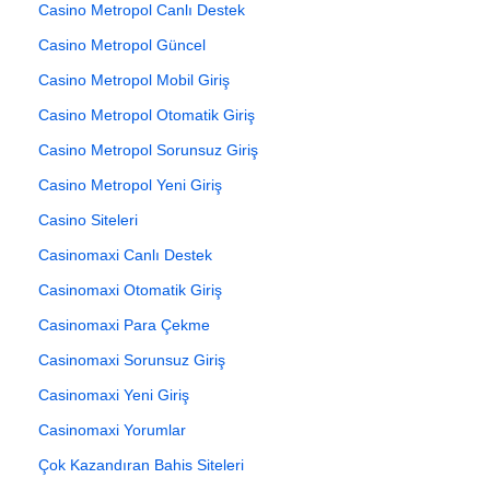
Casino Metropol Canlı Destek
Casino Metropol Güncel
Casino Metropol Mobil Giriş
Casino Metropol Otomatik Giriş
Casino Metropol Sorunsuz Giriş
Casino Metropol Yeni Giriş
Casino Siteleri
Casinomaxi Canlı Destek
Casinomaxi Otomatik Giriş
Casinomaxi Para Çekme
Casinomaxi Sorunsuz Giriş
Casinomaxi Yeni Giriş
Casinomaxi Yorumlar
Çok Kazandıran Bahis Siteleri