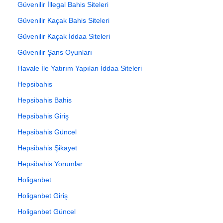
Güvenilir İllegal Bahis Siteleri
Güvenilir Kaçak Bahis Siteleri
Güvenilir Kaçak İddaa Siteleri
Güvenilir Şans Oyunları
Havale İle Yatırım Yapılan İddaa Siteleri
Hepsibahis
Hepsibahis Bahis
Hepsibahis Giriş
Hepsibahis Güncel
Hepsibahis Şikayet
Hepsibahis Yorumlar
Holiganbet
Holiganbet Giriş
Holiganbet Güncel