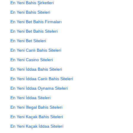
En Yeni Bahis Şirketleri
En Yeni Bahis Siteleri
En Yeni Bet Bahis Firmaları
En Yeni Bet Bahis Siteleri
En Yeni Bet Siteleri
En Yeni Canlı Bahis Siteleri
En Yeni Casino Siteleri
En Yeni İddaa Bahis Siteleri
En Yeni İddaa Canlı Bahis Siteleri
En Yeni İddaa Oynama Siteleri
En Yeni İddaa Siteleri
En Yeni İllegal Bahis Siteleri
En Yeni Kaçak Bahis Siteleri
En Yeni Kaçak İddaa Siteleri