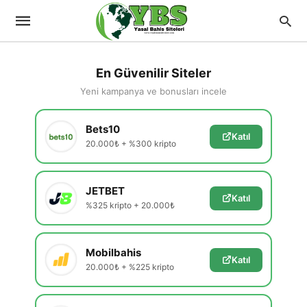
En Güvenilir Siteler
Yeni kampanya ve bonusları incele
Bets10
Katıl
20.000₺ + %300 kripto
JETBET
Katıl
%325 kripto + 20.000₺
Mobilbahis
Katıl
20.000₺ + %225 kripto