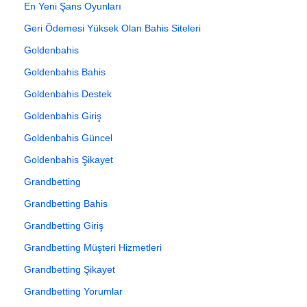
En Yeni Şans Oyunları
Geri Ödemesi Yüksek Olan Bahis Siteleri
Goldenbahis
Goldenbahis Bahis
Goldenbahis Destek
Goldenbahis Giriş
Goldenbahis Güncel
Goldenbahis Şikayet
Grandbetting
Grandbetting Bahis
Grandbetting Giriş
Grandbetting Müşteri Hizmetleri
Grandbetting Şikayet
Grandbetting Yorumlar