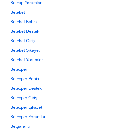
Betcup Yorumlar
Betebet
Betebet Bahis
Betebet Destek
Betebet Giriş
Betebet Şikayet
Betebet Yorumlar
Betexper
Betexper Bahis
Betexper Destek
Betexper Giriş
Betexper Şikayet
Betexper Yorumlar
Betgaranti