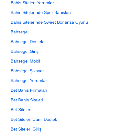
Bahis Siteleri Yorumlar
Bahis Sitelerinde Spor Bahisleri
Bahis Sitelerinde Sweet Bonanza Oyunu
Bahsegel
Bahsegel Destek
Bahsegel Giriş
Bahsegel Mobil
Bahsegel Şikayet
Bahsegel Yorumlar
Bet Bahis Firmaları
Bet Bahis Siteleri
Bet Siteleri
Bet Siteleri Canlı Destek
Bet Siteleri Giriş