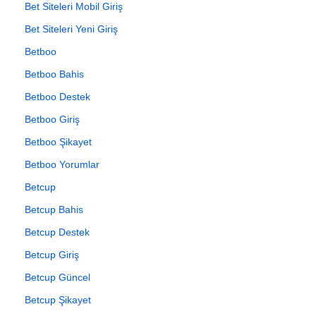
Bet Siteleri Mobil Giriş
Bet Siteleri Yeni Giriş
Betboo
Betboo Bahis
Betboo Destek
Betboo Giriş
Betboo Şikayet
Betboo Yorumlar
Betcup
Betcup Bahis
Betcup Destek
Betcup Giriş
Betcup Güncel
Betcup Şikayet