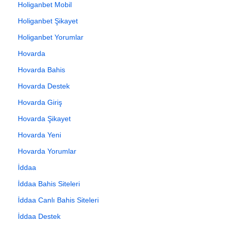
Holiganbet Mobil
Holiganbet Şikayet
Holiganbet Yorumlar
Hovarda
Hovarda Bahis
Hovarda Destek
Hovarda Giriş
Hovarda Şikayet
Hovarda Yeni
Hovarda Yorumlar
İddaa
İddaa Bahis Siteleri
İddaa Canlı Bahis Siteleri
İddaa Destek