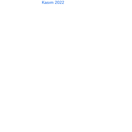
Kasım 2022