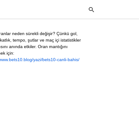
ranlar neden sürekli değişir? Çünkü gol,
katlık, tempo, şutlar ve maç içi istatistikler
gısını anında etkiler. Oran mantığını
Typ
k için:
your
sea
/www.bets10.blog/yazi/bets10-canli-bahis/
que
and
hit
ente