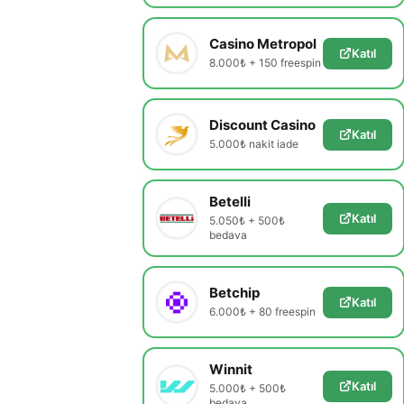
Casino Metropol
Katıl
8.000₺ + 150 freespin
Discount Casino
Katıl
5.000₺ nakit iade
Betelli
Katıl
5.050₺ + 500₺
bedava
Betchip
Katıl
6.000₺ + 80 freespin
Winnit
Katıl
5.000₺ + 500₺
bedava