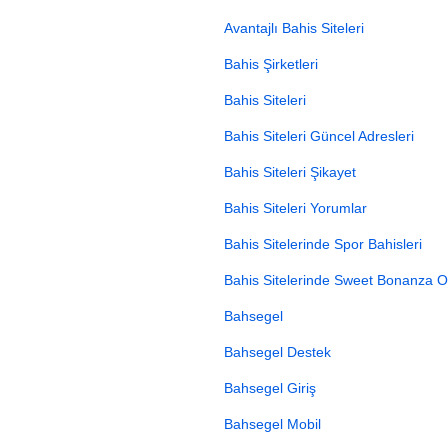
Avantajlı Bahis Siteleri
Bahis Şirketleri
Bahis Siteleri
Bahis Siteleri Güncel Adresleri
Bahis Siteleri Şikayet
Bahis Siteleri Yorumlar
Bahis Sitelerinde Spor Bahisleri
Bahis Sitelerinde Sweet Bonanza 
Bahsegel
Bahsegel Destek
Bahsegel Giriş
Bahsegel Mobil