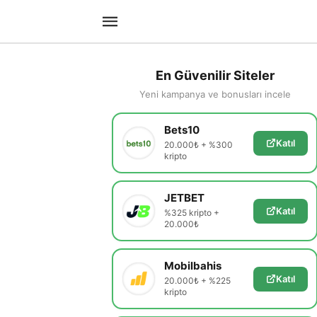
En Güvenilir Siteler
Yeni kampanya ve bonusları incele
Bets10
Katıl
20.000₺ + %300
kripto
JETBET
Katıl
%325 kripto +
20.000₺
Mobilbahis
Katıl
20.000₺ + %225
kripto