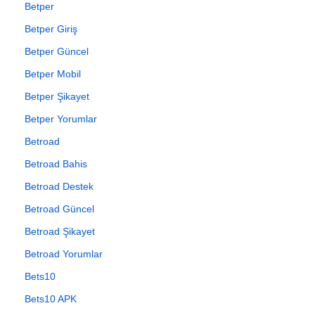
Betper
Betper Giriş
Betper Güncel
Betper Mobil
Betper Şikayet
Betper Yorumlar
Betroad
Betroad Bahis
Betroad Destek
Betroad Güncel
Betroad Şikayet
Betroad Yorumlar
Bets10
Bets10 APK