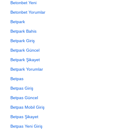
Betonbet Yeni
Betonbet Yorumlar
Betpark
Betpark Bahis
Betpark Giriş
Betpark Güncel
Betpark Şikayet
Betpark Yorumlar
Betpas
Betpas Giriş
Betpas Güncel
Betpas Mobil Giriş
Betpas Şikayet
Betpas Yeni Giriş