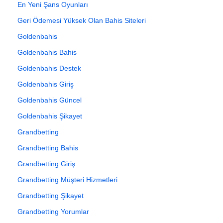
En Yeni Şans Oyunları
Geri Ödemesi Yüksek Olan Bahis Siteleri
Goldenbahis
Goldenbahis Bahis
Goldenbahis Destek
Goldenbahis Giriş
Goldenbahis Güncel
Goldenbahis Şikayet
Grandbetting
Grandbetting Bahis
Grandbetting Giriş
Grandbetting Müşteri Hizmetleri
Grandbetting Şikayet
Grandbetting Yorumlar