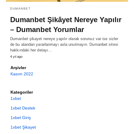
DUMANBET
Dumanbet Şikâyet Nereye Yapılır
– Dumanbet Yorumlar
Dumanbet şikayet nereye yapılır olarak sorunuz var ise sizler
de bu alandan yararlanmayı asla unutmayın. Dumanbet sitesi
hakkındaki her detayı…
4 yıl ago
Arşivler
Kasım 2022
Kategoriler
1xbet
1xbet Destek
1xbet Giriş
1xbet Şikayet