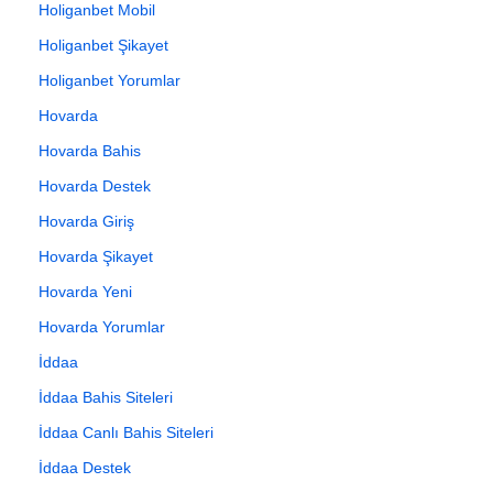
Holiganbet Mobil
Holiganbet Şikayet
Holiganbet Yorumlar
Hovarda
Hovarda Bahis
Hovarda Destek
Hovarda Giriş
Hovarda Şikayet
Hovarda Yeni
Hovarda Yorumlar
İddaa
İddaa Bahis Siteleri
İddaa Canlı Bahis Siteleri
İddaa Destek