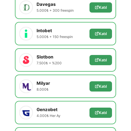
Davegas
Katıl
5.000₺ + 300 freespin
Intobet
Katıl
5.000₺ + 150 freespin
Slotbon
Katıl
7.500₺ + %200
Milyar
Katıl
8.000₺
Genzobet
Katıl
4.000₺ Her Ay