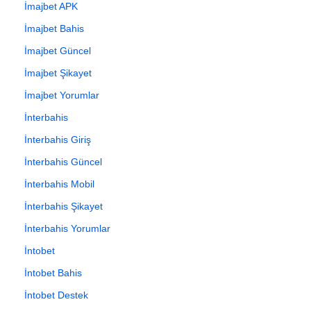
İmajbet APK
İmajbet Bahis
İmajbet Güncel
İmajbet Şikayet
İmajbet Yorumlar
İnterbahis
İnterbahis Giriş
İnterbahis Güncel
İnterbahis Mobil
İnterbahis Şikayet
İnterbahis Yorumlar
İntobet
İntobet Bahis
İntobet Destek