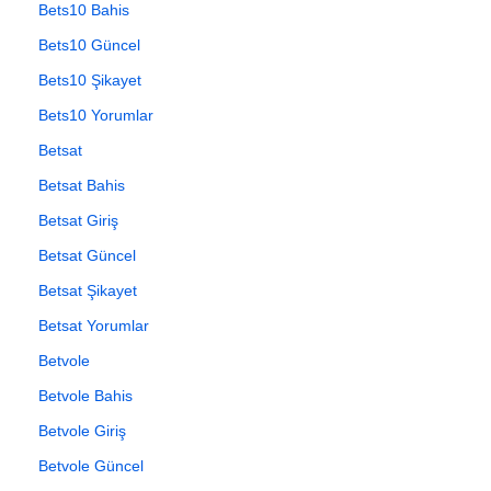
Bets10 Bahis
Bets10 Güncel
Bets10 Şikayet
Bets10 Yorumlar
Betsat
Betsat Bahis
Betsat Giriş
Betsat Güncel
Betsat Şikayet
Betsat Yorumlar
Betvole
Betvole Bahis
Betvole Giriş
Betvole Güncel