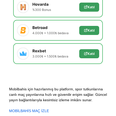
Hovarda
Katıl
%300 Bonus
Betroad
Katıl
4.000₺ + 1.000₺ bedava
Rexbet
Katıl
3.000₺ + 1.500₺ bedava
Mobilbahis için hazırlanmış bu platform, spor tutkunlarına
canlı maç yayınlarına hızlı ve güvenilir erişim sağlar. Güncel
yayın bağlantılarıyla kesintisiz izleme imkânı sunar.
MOBİLBAHİS MAÇ İZLE