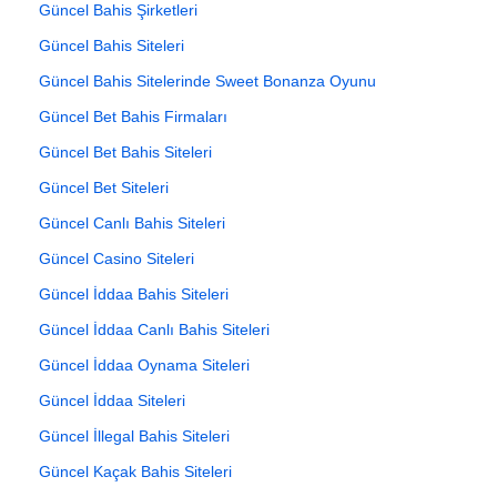
Güncel Bahis Şirketleri
Güncel Bahis Siteleri
Güncel Bahis Sitelerinde Sweet Bonanza Oyunu
Güncel Bet Bahis Firmaları
Güncel Bet Bahis Siteleri
Güncel Bet Siteleri
Güncel Canlı Bahis Siteleri
Güncel Casino Siteleri
Güncel İddaa Bahis Siteleri
Güncel İddaa Canlı Bahis Siteleri
Güncel İddaa Oynama Siteleri
Güncel İddaa Siteleri
Güncel İllegal Bahis Siteleri
Güncel Kaçak Bahis Siteleri