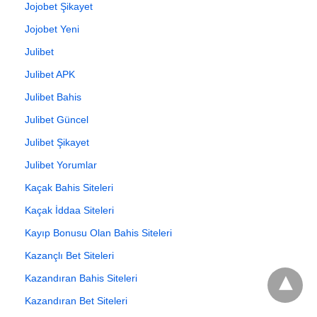
Jojobet Şikayet
Jojobet Yeni
Julibet
Julibet APK
Julibet Bahis
Julibet Güncel
Julibet Şikayet
Julibet Yorumlar
Kaçak Bahis Siteleri
Kaçak İddaa Siteleri
Kayıp Bonusu Olan Bahis Siteleri
Kazançlı Bet Siteleri
Kazandıran Bahis Siteleri
Kazandıran Bet Siteleri