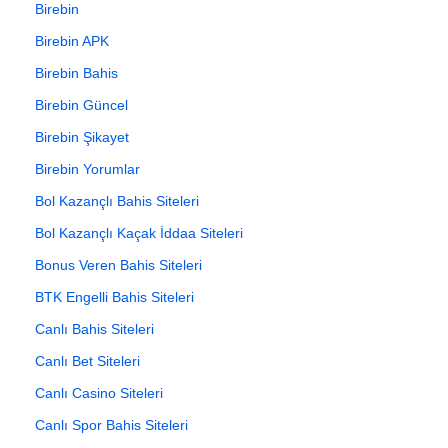
Birebin
Birebin APK
Birebin Bahis
Birebin Güncel
Birebin Şikayet
Birebin Yorumlar
Bol Kazançlı Bahis Siteleri
Bol Kazançlı Kaçak İddaa Siteleri
Bonus Veren Bahis Siteleri
BTK Engelli Bahis Siteleri
Canlı Bahis Siteleri
Canlı Bet Siteleri
Canlı Casino Siteleri
Canlı Spor Bahis Siteleri