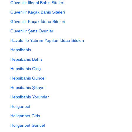
Güvenilir İllegal Bahis Siteleri
Güvenilir Kaçak Bahis Siteleri
Güvenilir Kaçak İddaa Siteleri
Güvenilir Şans Oyunları
Havale İle Yatırım Yapılan İddaa Siteleri
Hepsibahis
Hepsibahis Bahis
Hepsibahis Giriş
Hepsibahis Güncel
Hepsibahis Şikayet
Hepsibahis Yorumlar
Holiganbet
Holiganbet Giriş
Holiganbet Güncel