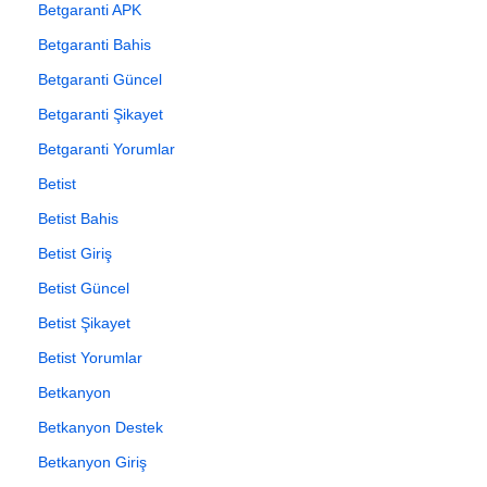
Betgaranti APK
Betgaranti Bahis
Betgaranti Güncel
Betgaranti Şikayet
Betgaranti Yorumlar
Betist
Betist Bahis
Betist Giriş
Betist Güncel
Betist Şikayet
Betist Yorumlar
Betkanyon
Betkanyon Destek
Betkanyon Giriş