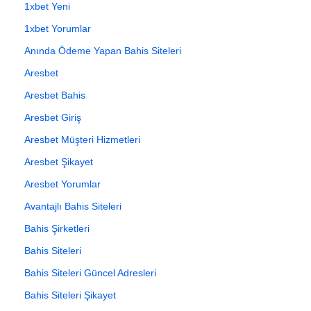
1xbet Yeni
1xbet Yorumlar
Anında Ödeme Yapan Bahis Siteleri
Aresbet
Aresbet Bahis
Aresbet Giriş
Aresbet Müşteri Hizmetleri
Aresbet Şikayet
Aresbet Yorumlar
Avantajlı Bahis Siteleri
Bahis Şirketleri
Bahis Siteleri
Bahis Siteleri Güncel Adresleri
Bahis Siteleri Şikayet