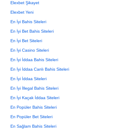
Elexbet Şikayet
Elexbet Yeni
En İyi Bahis Siteleri
En İyi Bet Bahis Siteleri
En İyi Bet Siteleri
En İyi Casino Siteleri
En İyi İddaa Bahis Siteleri
En İyi İddaa Canlı Bahis Siteleri
En İyi İddaa Siteleri
En İyi İllegal Bahis Siteleri
En İyi Kaçak İddaa Siteleri
En Popüler Bahis Siteleri
En Popüler Bet Siteleri
En Sağlam Bahis Siteleri