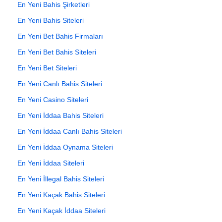
En Yeni Bahis Şirketleri
En Yeni Bahis Siteleri
En Yeni Bet Bahis Firmaları
En Yeni Bet Bahis Siteleri
En Yeni Bet Siteleri
En Yeni Canlı Bahis Siteleri
En Yeni Casino Siteleri
En Yeni İddaa Bahis Siteleri
En Yeni İddaa Canlı Bahis Siteleri
En Yeni İddaa Oynama Siteleri
En Yeni İddaa Siteleri
En Yeni İllegal Bahis Siteleri
En Yeni Kaçak Bahis Siteleri
En Yeni Kaçak İddaa Siteleri