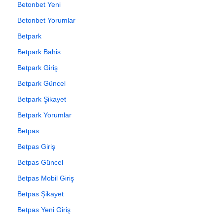
Betonbet Yeni
Betonbet Yorumlar
Betpark
Betpark Bahis
Betpark Giriş
Betpark Güncel
Betpark Şikayet
Betpark Yorumlar
Betpas
Betpas Giriş
Betpas Güncel
Betpas Mobil Giriş
Betpas Şikayet
Betpas Yeni Giriş