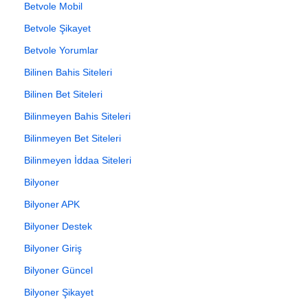
Betvole Mobil
Betvole Şikayet
Betvole Yorumlar
Bilinen Bahis Siteleri
Bilinen Bet Siteleri
Bilinmeyen Bahis Siteleri
Bilinmeyen Bet Siteleri
Bilinmeyen İddaa Siteleri
Bilyoner
Bilyoner APK
Bilyoner Destek
Bilyoner Giriş
Bilyoner Güncel
Bilyoner Şikayet