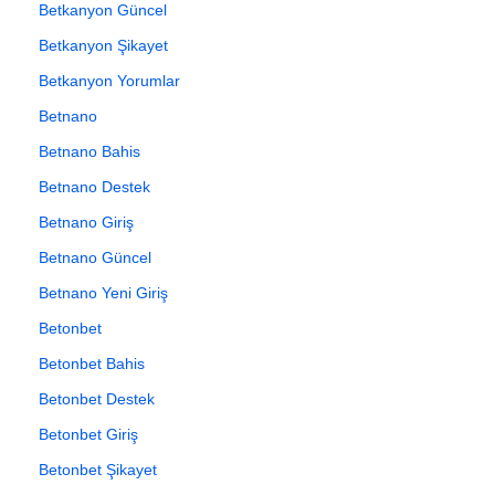
Betkanyon Güncel
Betkanyon Şikayet
Betkanyon Yorumlar
Betnano
Betnano Bahis
Betnano Destek
Betnano Giriş
Betnano Güncel
Betnano Yeni Giriş
Betonbet
Betonbet Bahis
Betonbet Destek
Betonbet Giriş
Betonbet Şikayet