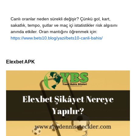
Canlı oranlar neden sürekli değişir? Çünkü gol, kart,
sakatlık, tempo, şutlar ve maç içi istatistikler risk algısını
anında etkiler. Oran mantığını öğrenmek için:
https://www.bets10.blog/yazi/bets10-canli-bahis/
Elexbet APK