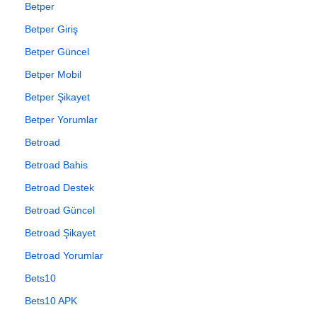
Betper
Betper Giriş
Betper Güncel
Betper Mobil
Betper Şikayet
Betper Yorumlar
Betroad
Betroad Bahis
Betroad Destek
Betroad Güncel
Betroad Şikayet
Betroad Yorumlar
Bets10
Bets10 APK