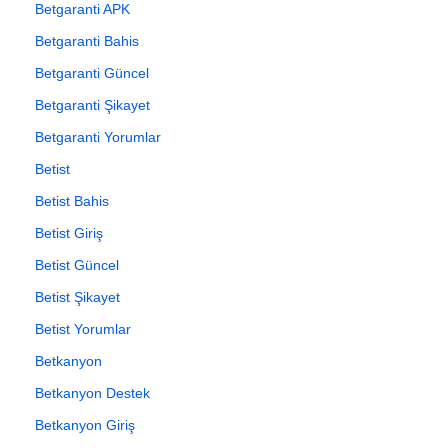
Betgaranti APK
Betgaranti Bahis
Betgaranti Güncel
Betgaranti Şikayet
Betgaranti Yorumlar
Betist
Betist Bahis
Betist Giriş
Betist Güncel
Betist Şikayet
Betist Yorumlar
Betkanyon
Betkanyon Destek
Betkanyon Giriş