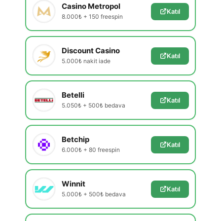
Casino Metropol
Katıl
8.000₺ + 150 freespin
Discount Casino
Katıl
5.000₺ nakit iade
Betelli
Katıl
5.050₺ + 500₺ bedava
Betchip
Katıl
6.000₺ + 80 freespin
Winnit
Katıl
5.000₺ + 500₺ bedava