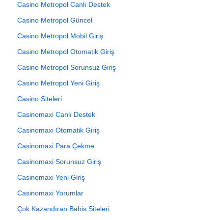
Casino Metropol Canlı Destek
Casino Metropol Güncel
Casino Metropol Mobil Giriş
Casino Metropol Otomatik Giriş
Casino Metropol Sorunsuz Giriş
Casino Metropol Yeni Giriş
Casino Siteleri
Casinomaxi Canlı Destek
Casinomaxi Otomatik Giriş
Casinomaxi Para Çekme
Casinomaxi Sorunsuz Giriş
Casinomaxi Yeni Giriş
Casinomaxi Yorumlar
Çok Kazandıran Bahis Siteleri