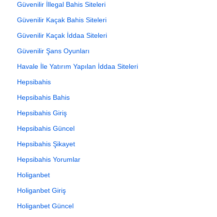
Güvenilir İllegal Bahis Siteleri
Güvenilir Kaçak Bahis Siteleri
Güvenilir Kaçak İddaa Siteleri
Güvenilir Şans Oyunları
Havale İle Yatırım Yapılan İddaa Siteleri
Hepsibahis
Hepsibahis Bahis
Hepsibahis Giriş
Hepsibahis Güncel
Hepsibahis Şikayet
Hepsibahis Yorumlar
Holiganbet
Holiganbet Giriş
Holiganbet Güncel