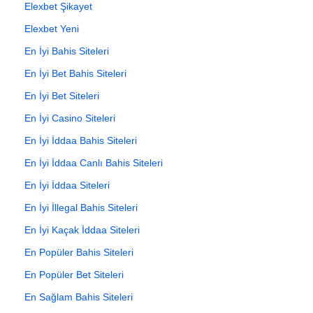
Elexbet Şikayet
Elexbet Yeni
En İyi Bahis Siteleri
En İyi Bet Bahis Siteleri
En İyi Bet Siteleri
En İyi Casino Siteleri
En İyi İddaa Bahis Siteleri
En İyi İddaa Canlı Bahis Siteleri
En İyi İddaa Siteleri
En İyi İllegal Bahis Siteleri
En İyi Kaçak İddaa Siteleri
En Popüler Bahis Siteleri
En Popüler Bet Siteleri
En Sağlam Bahis Siteleri