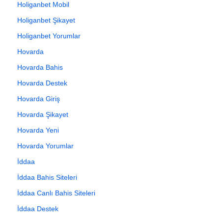
Holiganbet Mobil
Holiganbet Şikayet
Holiganbet Yorumlar
Hovarda
Hovarda Bahis
Hovarda Destek
Hovarda Giriş
Hovarda Şikayet
Hovarda Yeni
Hovarda Yorumlar
İddaa
İddaa Bahis Siteleri
İddaa Canlı Bahis Siteleri
İddaa Destek