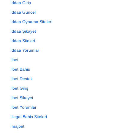
İddaa Giriş
İddaa Güncel
İddaa Oynama Siteleri
İddaa Şikayet
İddaa Siteleri
İddaa Yorumlar
İlbet
İlbet Bahis
İlbet Destek
İlbet Giriş
İlbet Şikayet
İlbet Yorumlar
İllegal Bahis Siteleri
İmajbet