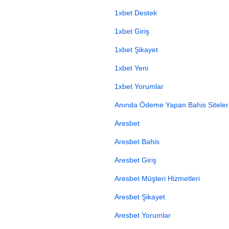
1xbet Destek
1xbet Giriş
1xbet Şikayet
1xbet Yeni
1xbet Yorumlar
Anında Ödeme Yapan Bahis Siteler
Aresbet
Aresbet Bahis
Aresbet Giriş
Aresbet Müşteri Hizmetleri
Aresbet Şikayet
Aresbet Yorumlar