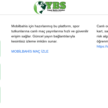
Mobilbahis için hazırlanmış bu platform, spor
Canlı o
tutkunlarına canlı maç yayınlarına hızlı ve güvenilir
kart, sa
erişim sağlar. Güncel yayın bağlantılarıyla
risk al
kesintisiz izleme imkânı sunar.
öğrenme
https:/
MOBİLBAHİS MAÇ İZLE