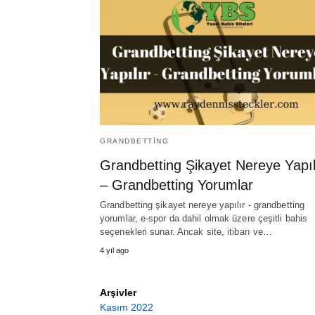
GRANDBETTING
Grandbetting Şikayet Nereye Yapıl
– Grandbetting Yorumlar
Grandbetting şikayet nereye yapılır - grandbetting
yorumlar, e-spor da dahil olmak üzere çeşitli bahis
seçenekleri sunar. Ancak site, itibarı ve…
4 yıl ago
Arşivler
Kasım 2022