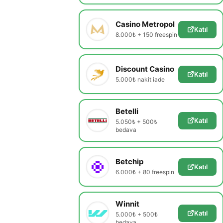
Casino Metropol
Katıl
8.000₺ + 150 freespin
Discount Casino
Katıl
5.000₺ nakit iade
Betelli
Katıl
5.050₺ + 500₺
bedava
Betchip
Katıl
6.000₺ + 80 freespin
Winnit
Katıl
5.000₺ + 500₺
bedava