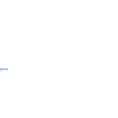
Oyunu