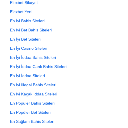
Elexbet Şikayet
Elexbet Yeni
En İyi Bahis Siteleri
En İyi Bet Bahis Siteleri
En İyi Bet Siteleri
En İyi Casino Siteleri
En İyi İddaa Bahis Siteleri
En İyi İddaa Canlı Bahis Siteleri
En İyi İddaa Siteleri
En İyi İllegal Bahis Siteleri
En İyi Kaçak İddaa Siteleri
En Popüler Bahis Siteleri
En Popüler Bet Siteleri
En Sağlam Bahis Siteleri