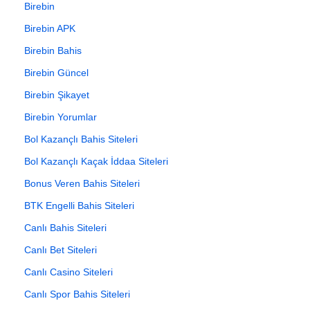
Birebin
Birebin APK
Birebin Bahis
Birebin Güncel
Birebin Şikayet
Birebin Yorumlar
Bol Kazançlı Bahis Siteleri
Bol Kazançlı Kaçak İddaa Siteleri
Bonus Veren Bahis Siteleri
BTK Engelli Bahis Siteleri
Canlı Bahis Siteleri
Canlı Bet Siteleri
Canlı Casino Siteleri
Canlı Spor Bahis Siteleri