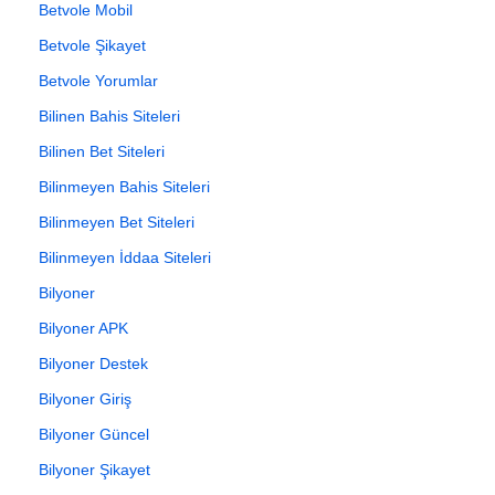
Betvole Mobil
Betvole Şikayet
Betvole Yorumlar
Bilinen Bahis Siteleri
Bilinen Bet Siteleri
Bilinmeyen Bahis Siteleri
Bilinmeyen Bet Siteleri
Bilinmeyen İddaa Siteleri
Bilyoner
Bilyoner APK
Bilyoner Destek
Bilyoner Giriş
Bilyoner Güncel
Bilyoner Şikayet