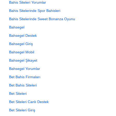
Bahis Siteleri Yorumlar
Bahis Sitelerinde Spor Bahisleri
Bahis Sitelerinde Sweet Bonanza Oyunu
Bahsegel
Bahsegel Destek
Bahsegel Giriş
Bahsegel Mobil
Bahsegel Şikayet
Bahsegel Yorumlar
Bet Bahis Firmaları
Bet Bahis Siteleri
Bet Siteleri
Bet Siteleri Canlı Destek
Bet Siteleri Giriş