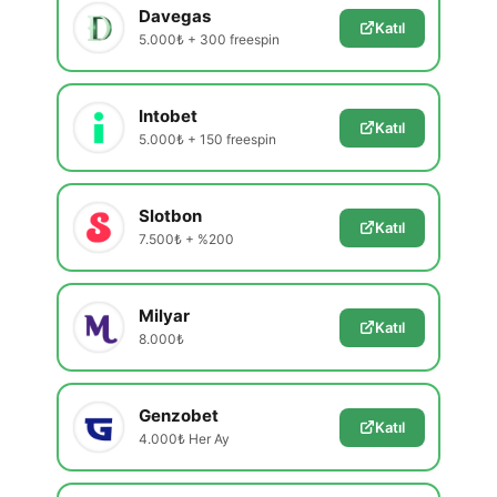
Davegas
Katıl
5.000₺ + 300 freespin
Intobet
Katıl
5.000₺ + 150 freespin
Slotbon
Katıl
7.500₺ + %200
Milyar
Katıl
8.000₺
Genzobet
Katıl
4.000₺ Her Ay