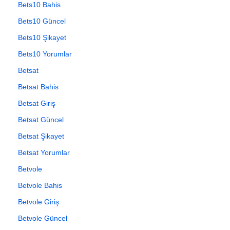
Bets10 Bahis
Bets10 Güncel
Bets10 Şikayet
Bets10 Yorumlar
Betsat
Betsat Bahis
Betsat Giriş
Betsat Güncel
Betsat Şikayet
Betsat Yorumlar
Betvole
Betvole Bahis
Betvole Giriş
Betvole Güncel