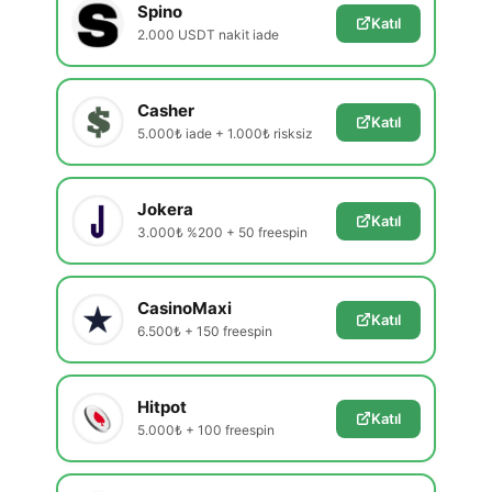
Spino
Katıl
2.000 USDT nakit iade
Casher
Katıl
5.000₺ iade + 1.000₺ risksiz
Jokera
Katıl
3.000₺ %200 + 50 freespin
CasinoMaxi
Katıl
6.500₺ + 150 freespin
Hitpot
Katıl
5.000₺ + 100 freespin