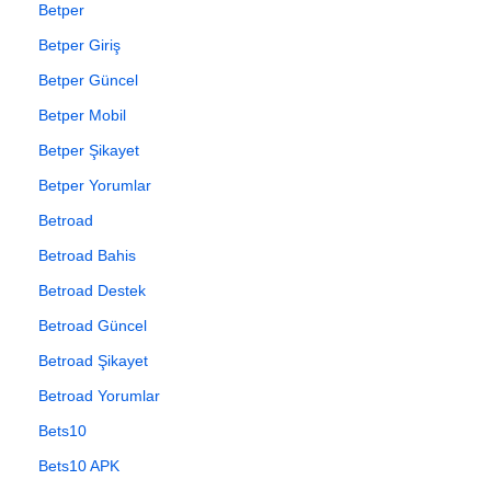
Betper
Betper Giriş
Betper Güncel
Betper Mobil
Betper Şikayet
Betper Yorumlar
Betroad
Betroad Bahis
Betroad Destek
Betroad Güncel
Betroad Şikayet
Betroad Yorumlar
Bets10
Bets10 APK