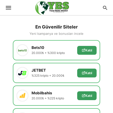
En Güvenilir Siteler
Yeni kampanya ve bonusları incele
Bets10
Katıl
20.000₺ + %300 kripto
JETBET
Katıl
%325 kripto + 20.000₺
Mobilbahis
Katıl
20.000₺ + %225 kripto