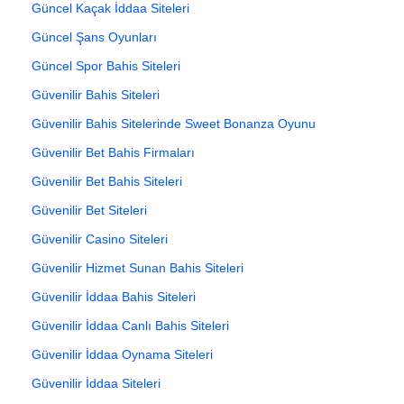
Güncel Kaçak İddaa Siteleri
Güncel Şans Oyunları
Güncel Spor Bahis Siteleri
Güvenilir Bahis Siteleri
Güvenilir Bahis Sitelerinde Sweet Bonanza Oyunu
Güvenilir Bet Bahis Firmaları
Güvenilir Bet Bahis Siteleri
Güvenilir Bet Siteleri
Güvenilir Casino Siteleri
Güvenilir Hizmet Sunan Bahis Siteleri
Güvenilir İddaa Bahis Siteleri
Güvenilir İddaa Canlı Bahis Siteleri
Güvenilir İddaa Oynama Siteleri
Güvenilir İddaa Siteleri