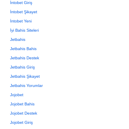
İntobet Giriş
İntobet Şikayet
İntobet Yeni
İyi Bahis Siteleri
Jetbahis
Jetbahis Bahis
Jetbahis Destek
Jetbahis Giriş
Jetbahis Şikayet
Jetbahis Yorumlar
Jojobet
Jojobet Bahis
Jojobet Destek
Jojobet Giriş