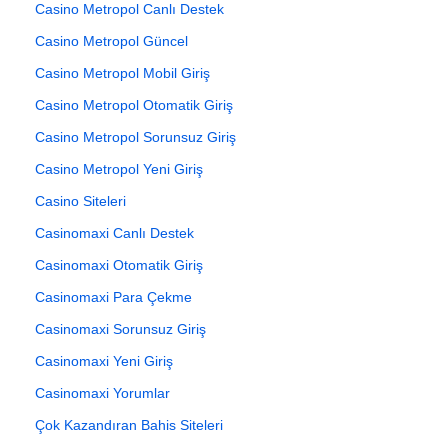
Casino Metropol Canlı Destek
Casino Metropol Güncel
Casino Metropol Mobil Giriş
Casino Metropol Otomatik Giriş
Casino Metropol Sorunsuz Giriş
Casino Metropol Yeni Giriş
Casino Siteleri
Casinomaxi Canlı Destek
Casinomaxi Otomatik Giriş
Casinomaxi Para Çekme
Casinomaxi Sorunsuz Giriş
Casinomaxi Yeni Giriş
Casinomaxi Yorumlar
Çok Kazandıran Bahis Siteleri