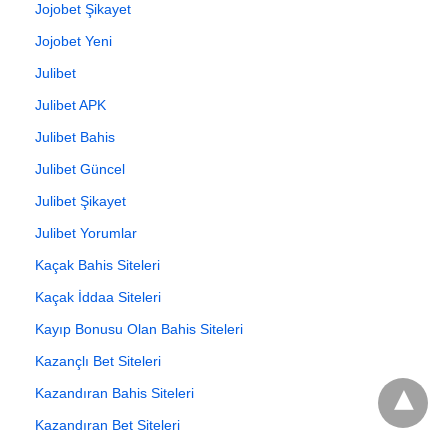
Jojobet Şikayet
Jojobet Yeni
Julibet
Julibet APK
Julibet Bahis
Julibet Güncel
Julibet Şikayet
Julibet Yorumlar
Kaçak Bahis Siteleri
Kaçak İddaa Siteleri
Kayıp Bonusu Olan Bahis Siteleri
Kazançlı Bet Siteleri
Kazandıran Bahis Siteleri
Kazandıran Bet Siteleri