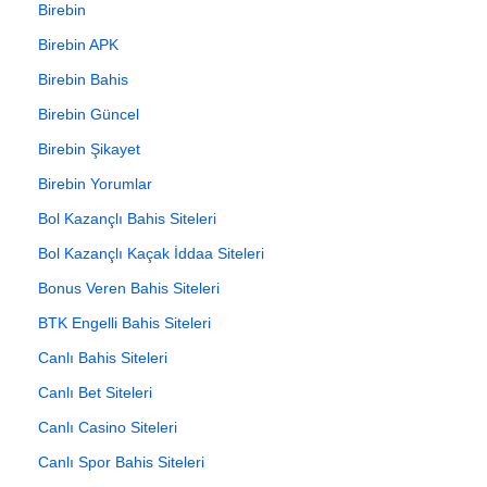
Birebin
Birebin APK
Birebin Bahis
Birebin Güncel
Birebin Şikayet
Birebin Yorumlar
Bol Kazançlı Bahis Siteleri
Bol Kazançlı Kaçak İddaa Siteleri
Bonus Veren Bahis Siteleri
BTK Engelli Bahis Siteleri
Canlı Bahis Siteleri
Canlı Bet Siteleri
Canlı Casino Siteleri
Canlı Spor Bahis Siteleri