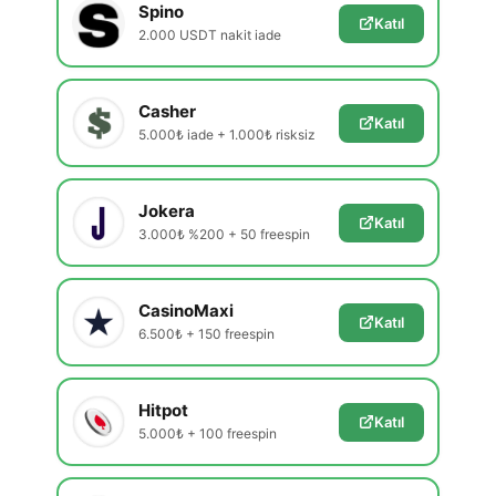
Spino
Katıl
2.000 USDT nakit iade
Casher
Katıl
5.000₺ iade + 1.000₺ risksiz
Jokera
Katıl
3.000₺ %200 + 50 freespin
CasinoMaxi
Katıl
6.500₺ + 150 freespin
Hitpot
Katıl
5.000₺ + 100 freespin