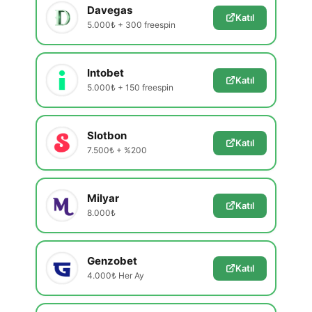
Davegas
Katıl
5.000₺ + 300 freespin
Intobet
Katıl
5.000₺ + 150 freespin
Slotbon
Katıl
7.500₺ + %200
Milyar
Katıl
8.000₺
Genzobet
Katıl
4.000₺ Her Ay