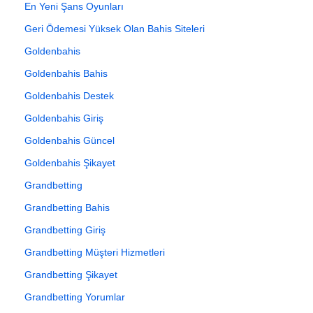
En Yeni Şans Oyunları
Geri Ödemesi Yüksek Olan Bahis Siteleri
Goldenbahis
Goldenbahis Bahis
Goldenbahis Destek
Goldenbahis Giriş
Goldenbahis Güncel
Goldenbahis Şikayet
Grandbetting
Grandbetting Bahis
Grandbetting Giriş
Grandbetting Müşteri Hizmetleri
Grandbetting Şikayet
Grandbetting Yorumlar