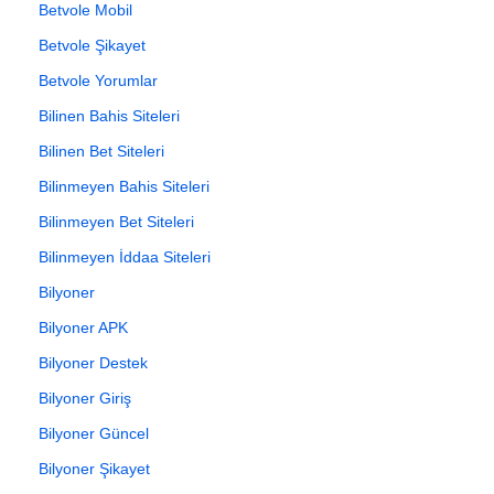
Betvole Mobil
Betvole Şikayet
Betvole Yorumlar
Bilinen Bahis Siteleri
Bilinen Bet Siteleri
Bilinmeyen Bahis Siteleri
Bilinmeyen Bet Siteleri
Bilinmeyen İddaa Siteleri
Bilyoner
Bilyoner APK
Bilyoner Destek
Bilyoner Giriş
Bilyoner Güncel
Bilyoner Şikayet