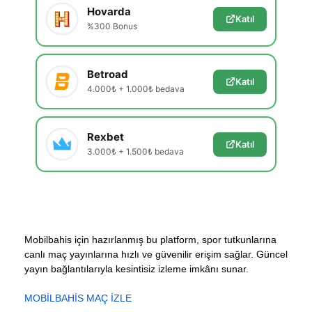
Hovarda
Katıl
%300 Bonus
Betroad
Katıl
4.000₺ + 1.000₺ bedava
Rexbet
Katıl
3.000₺ + 1.500₺ bedava
Mobilbahis için hazırlanmış bu platform, spor tutkunlarına
canlı maç yayınlarına hızlı ve güvenilir erişim sağlar. Güncel
yayın bağlantılarıyla kesintisiz izleme imkânı sunar.
MOBİLBAHİS MAÇ İZLE