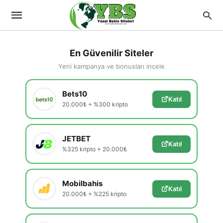
En Güvenilir Siteler
Yeni kampanya ve bonusları incele
Bets10
Katıl
20.000₺ + %300 kripto
JETBET
Katıl
%325 kripto + 20.000₺
Mobilbahis
Katıl
20.000₺ + %225 kripto