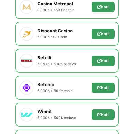
Casino Metropol
Katıl
8.000₺ + 150 freespin
Discount Casino
Katıl
5.000₺ nakit iade
Betelli
Katıl
5.050₺ + 500₺ bedava
Betchip
Katıl
6.000₺ + 80 freespin
Winnit
Katıl
5.000₺ + 500₺ bedava