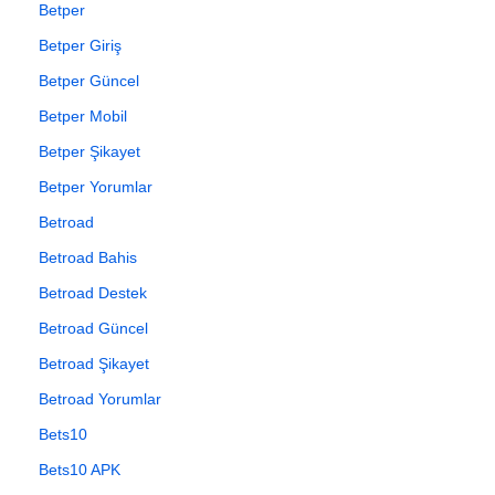
Betper
Betper Giriş
Betper Güncel
Betper Mobil
Betper Şikayet
Betper Yorumlar
Betroad
Betroad Bahis
Betroad Destek
Betroad Güncel
Betroad Şikayet
Betroad Yorumlar
Bets10
Bets10 APK