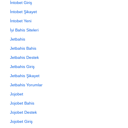
İntobet Giriş
İntobet Şikayet
İntobet Yeni
İyi Bahis Siteleri
Jetbahis
Jetbahis Bahis
Jetbahis Destek
Jetbahis Giriş
Jetbahis Şikayet
Jetbahis Yorumlar
Jojobet
Jojobet Bahis
Jojobet Destek
Jojobet Giriş