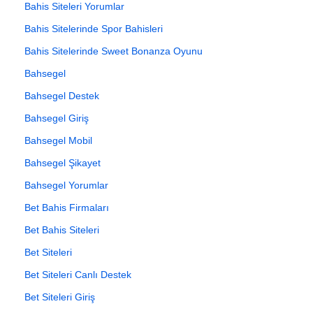
Bahis Siteleri Yorumlar
Bahis Sitelerinde Spor Bahisleri
Bahis Sitelerinde Sweet Bonanza Oyunu
Bahsegel
Bahsegel Destek
Bahsegel Giriş
Bahsegel Mobil
Bahsegel Şikayet
Bahsegel Yorumlar
Bet Bahis Firmaları
Bet Bahis Siteleri
Bet Siteleri
Bet Siteleri Canlı Destek
Bet Siteleri Giriş