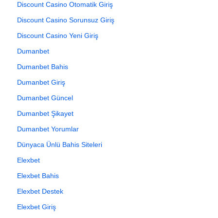
Discount Casino Otomatik Giriş
Discount Casino Sorunsuz Giriş
Discount Casino Yeni Giriş
Dumanbet
Dumanbet Bahis
Dumanbet Giriş
Dumanbet Güncel
Dumanbet Şikayet
Dumanbet Yorumlar
Dünyaca Ünlü Bahis Siteleri
Elexbet
Elexbet Bahis
Elexbet Destek
Elexbet Giriş