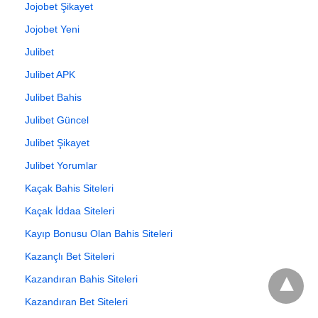
Jojobet Şikayet
Jojobet Yeni
Julibet
Julibet APK
Julibet Bahis
Julibet Güncel
Julibet Şikayet
Julibet Yorumlar
Kaçak Bahis Siteleri
Kaçak İddaa Siteleri
Kayıp Bonusu Olan Bahis Siteleri
Kazançlı Bet Siteleri
Kazandıran Bahis Siteleri
Kazandıran Bet Siteleri