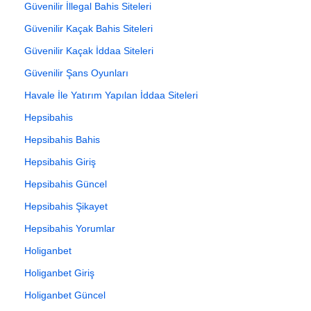
Güvenilir İllegal Bahis Siteleri
Güvenilir Kaçak Bahis Siteleri
Güvenilir Kaçak İddaa Siteleri
Güvenilir Şans Oyunları
Havale İle Yatırım Yapılan İddaa Siteleri
Hepsibahis
Hepsibahis Bahis
Hepsibahis Giriş
Hepsibahis Güncel
Hepsibahis Şikayet
Hepsibahis Yorumlar
Holiganbet
Holiganbet Giriş
Holiganbet Güncel