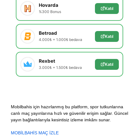
Hovarda
Katıl
%300 Bonus
Betroad
Katıl
4.000₺ + 1.000₺ bedava
Rexbet
Katıl
3.000₺ + 1.500₺ bedava
Mobilbahis için hazırlanmış bu platform, spor tutkunlarına
canlı maç yayınlarına hızlı ve güvenilir erişim sağlar. Güncel
yayın bağlantılarıyla kesintisiz izleme imkânı sunar.
MOBİLBAHİS MAÇ İZLE