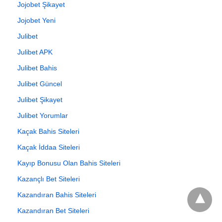
Jojobet Şikayet
Jojobet Yeni
Julibet
Julibet APK
Julibet Bahis
Julibet Güncel
Julibet Şikayet
Julibet Yorumlar
Kaçak Bahis Siteleri
Kaçak İddaa Siteleri
Kayıp Bonusu Olan Bahis Siteleri
Kazançlı Bet Siteleri
Kazandıran Bahis Siteleri
Kazandıran Bet Siteleri