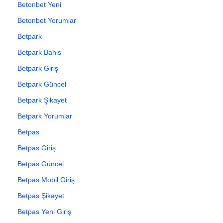
Betonbet Yeni
Betonbet Yorumlar
Betpark
Betpark Bahis
Betpark Giriş
Betpark Güncel
Betpark Şikayet
Betpark Yorumlar
Betpas
Betpas Giriş
Betpas Güncel
Betpas Mobil Giriş
Betpas Şikayet
Betpas Yeni Giriş