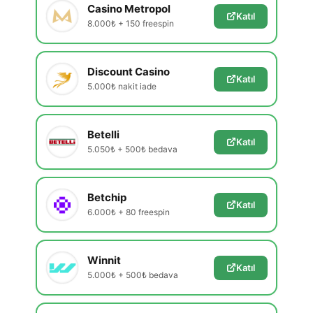
Casino Metropol
Katıl
8.000₺ + 150 freespin
Discount Casino
Katıl
5.000₺ nakit iade
Betelli
Katıl
5.050₺ + 500₺ bedava
Betchip
Katıl
6.000₺ + 80 freespin
Winnit
Katıl
5.000₺ + 500₺ bedava