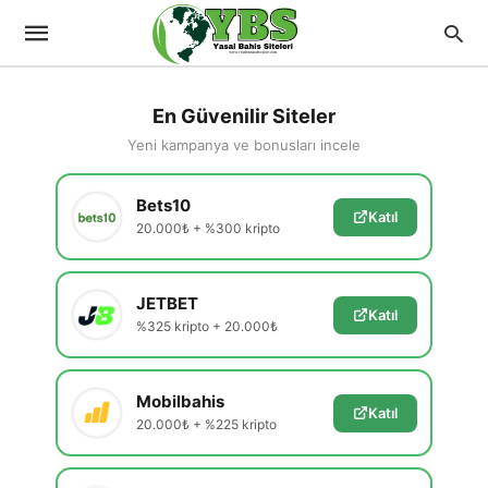
En Güvenilir Siteler
Yeni kampanya ve bonusları incele
Bets10
Katıl
20.000₺ + %300 kripto
JETBET
Katıl
%325 kripto + 20.000₺
Mobilbahis
Katıl
20.000₺ + %225 kripto