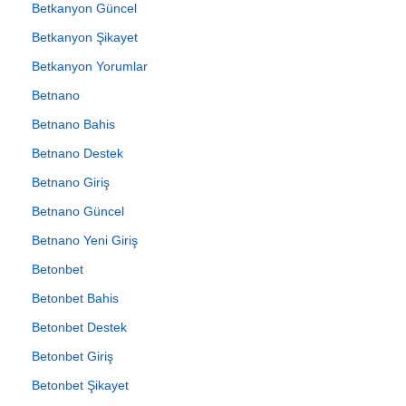
Betkanyon Güncel
Betkanyon Şikayet
Betkanyon Yorumlar
Betnano
Betnano Bahis
Betnano Destek
Betnano Giriş
Betnano Güncel
Betnano Yeni Giriş
Betonbet
Betonbet Bahis
Betonbet Destek
Betonbet Giriş
Betonbet Şikayet