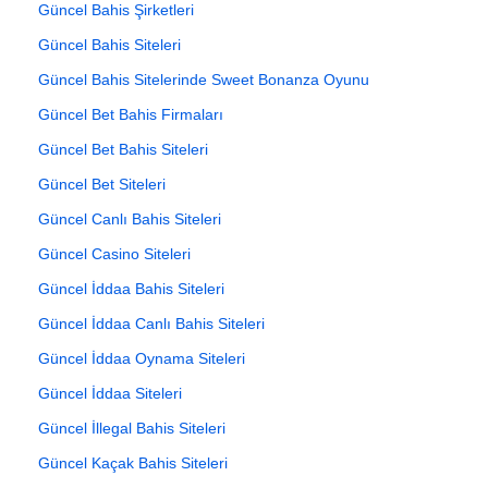
Güncel Bahis Şirketleri
Güncel Bahis Siteleri
Güncel Bahis Sitelerinde Sweet Bonanza Oyunu
Güncel Bet Bahis Firmaları
Güncel Bet Bahis Siteleri
Güncel Bet Siteleri
Güncel Canlı Bahis Siteleri
Güncel Casino Siteleri
Güncel İddaa Bahis Siteleri
Güncel İddaa Canlı Bahis Siteleri
Güncel İddaa Oynama Siteleri
Güncel İddaa Siteleri
Güncel İllegal Bahis Siteleri
Güncel Kaçak Bahis Siteleri