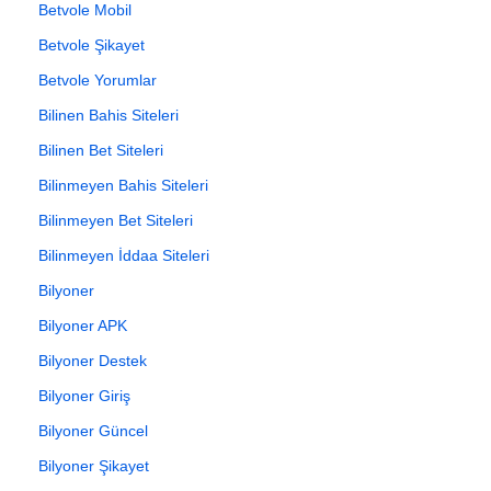
Betvole Mobil
Betvole Şikayet
Betvole Yorumlar
Bilinen Bahis Siteleri
Bilinen Bet Siteleri
Bilinmeyen Bahis Siteleri
Bilinmeyen Bet Siteleri
Bilinmeyen İddaa Siteleri
Bilyoner
Bilyoner APK
Bilyoner Destek
Bilyoner Giriş
Bilyoner Güncel
Bilyoner Şikayet