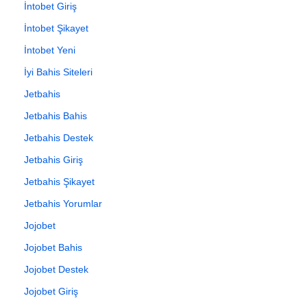
İntobet Giriş
İntobet Şikayet
İntobet Yeni
İyi Bahis Siteleri
Jetbahis
Jetbahis Bahis
Jetbahis Destek
Jetbahis Giriş
Jetbahis Şikayet
Jetbahis Yorumlar
Jojobet
Jojobet Bahis
Jojobet Destek
Jojobet Giriş