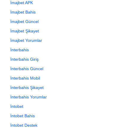
İmajbet APK
İmajbet Bahis
İmajbet Güncel
İmajbet Şikayet
İmajbet Yorumlar
İnterbahis
İnterbahis Giriş
İnterbahis Güncel
İnterbahis Mobil
İnterbahis Şikayet
İnterbahis Yorumlar
İntobet
İntobet Bahis
İntobet Destek