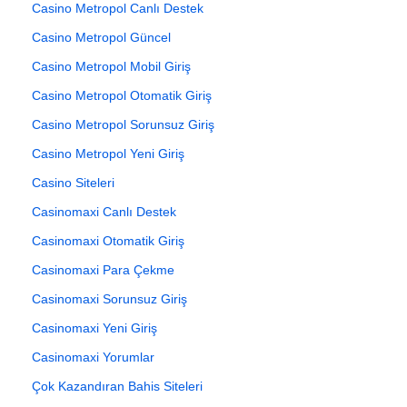
Casino Metropol Canlı Destek
Casino Metropol Güncel
Casino Metropol Mobil Giriş
Casino Metropol Otomatik Giriş
Casino Metropol Sorunsuz Giriş
Casino Metropol Yeni Giriş
Casino Siteleri
Casinomaxi Canlı Destek
Casinomaxi Otomatik Giriş
Casinomaxi Para Çekme
Casinomaxi Sorunsuz Giriş
Casinomaxi Yeni Giriş
Casinomaxi Yorumlar
Çok Kazandıran Bahis Siteleri