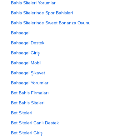
Bahis Siteleri Yorumlar
Bahis Sitelerinde Spor Bahisleri
Bahis Sitelerinde Sweet Bonanza Oyunu
Bahsegel
Bahsegel Destek
Bahsegel Giriş
Bahsegel Mobil
Bahsegel Şikayet
Bahsegel Yorumlar
Bet Bahis Firmaları
Bet Bahis Siteleri
Bet Siteleri
Bet Siteleri Canlı Destek
Bet Siteleri Giriş