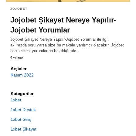
JOJOBET
Jojobet Şikayet Nereye Yapılır-
Jojobet Yorumlar
Jojobet Şikayet Nereye Yapılır-Jojobet Yorumlar ile ilgili
aklınızda soru varsa size bu makale yardımcı olacaktır. Jojobet
bahis sitesi yorumlarına bakıldığında…
4 yıl ago
Arşivler
Kasım 2022
Kategoriler
1xbet
1xbet Destek
1xbet Giriş
1xbet Şikayet