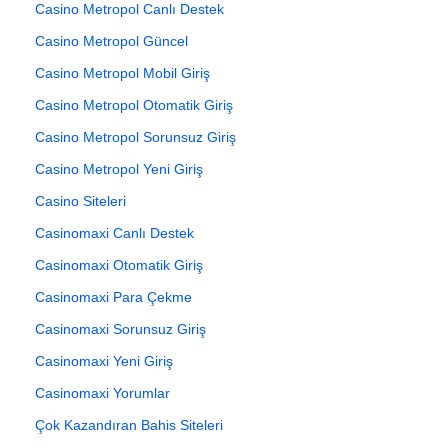
Casino Metropol Canlı Destek
Casino Metropol Güncel
Casino Metropol Mobil Giriş
Casino Metropol Otomatik Giriş
Casino Metropol Sorunsuz Giriş
Casino Metropol Yeni Giriş
Casino Siteleri
Casinomaxi Canlı Destek
Casinomaxi Otomatik Giriş
Casinomaxi Para Çekme
Casinomaxi Sorunsuz Giriş
Casinomaxi Yeni Giriş
Casinomaxi Yorumlar
Çok Kazandıran Bahis Siteleri