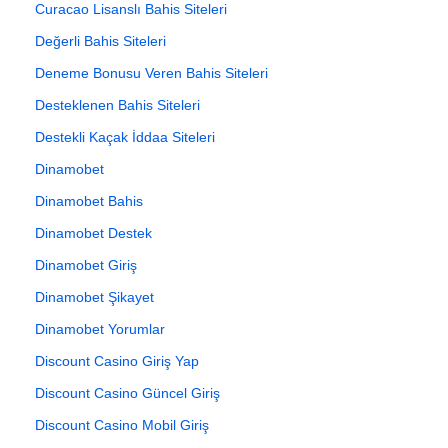
Curacao Lisanslı Bahis Siteleri
Değerli Bahis Siteleri
Deneme Bonusu Veren Bahis Siteleri
Desteklenen Bahis Siteleri
Destekli Kaçak İddaa Siteleri
Dinamobet
Dinamobet Bahis
Dinamobet Destek
Dinamobet Giriş
Dinamobet Şikayet
Dinamobet Yorumlar
Discount Casino Giriş Yap
Discount Casino Güncel Giriş
Discount Casino Mobil Giriş