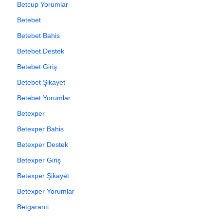
Betcup Yorumlar
Betebet
Betebet Bahis
Betebet Destek
Betebet Giriş
Betebet Şikayet
Betebet Yorumlar
Betexper
Betexper Bahis
Betexper Destek
Betexper Giriş
Betexper Şikayet
Betexper Yorumlar
Betgaranti