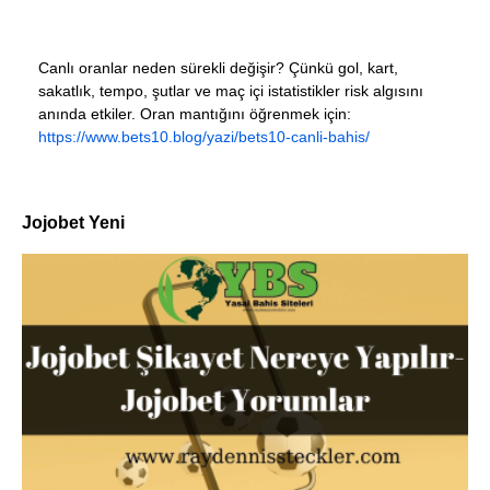
Canlı oranlar neden sürekli değişir? Çünkü gol, kart,
sakatlık, tempo, şutlar ve maç içi istatistikler risk algısını
anında etkiler. Oran mantığını öğrenmek için:
https://www.bets10.blog/yazi/bets10-canli-bahis/
Jojobet Yeni