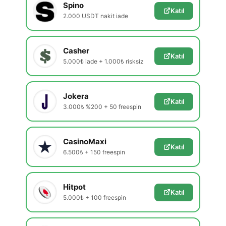
Spino
Katıl
2.000 USDT nakit iade
Casher
Katıl
5.000₺ iade + 1.000₺ risksiz
Jokera
Katıl
3.000₺ %200 + 50 freespin
CasinoMaxi
Katıl
6.500₺ + 150 freespin
Hitpot
Katıl
5.000₺ + 100 freespin