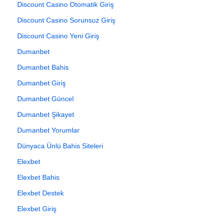
Discount Casino Otomatik Giriş
Discount Casino Sorunsuz Giriş
Discount Casino Yeni Giriş
Dumanbet
Dumanbet Bahis
Dumanbet Giriş
Dumanbet Güncel
Dumanbet Şikayet
Dumanbet Yorumlar
Dünyaca Ünlü Bahis Siteleri
Elexbet
Elexbet Bahis
Elexbet Destek
Elexbet Giriş