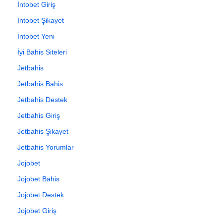
İntobet Giriş
İntobet Şikayet
İntobet Yeni
İyi Bahis Siteleri
Jetbahis
Jetbahis Bahis
Jetbahis Destek
Jetbahis Giriş
Jetbahis Şikayet
Jetbahis Yorumlar
Jojobet
Jojobet Bahis
Jojobet Destek
Jojobet Giriş