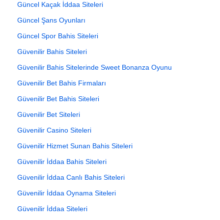
Güncel Kaçak İddaa Siteleri
Güncel Şans Oyunları
Güncel Spor Bahis Siteleri
Güvenilir Bahis Siteleri
Güvenilir Bahis Sitelerinde Sweet Bonanza Oyunu
Güvenilir Bet Bahis Firmaları
Güvenilir Bet Bahis Siteleri
Güvenilir Bet Siteleri
Güvenilir Casino Siteleri
Güvenilir Hizmet Sunan Bahis Siteleri
Güvenilir İddaa Bahis Siteleri
Güvenilir İddaa Canlı Bahis Siteleri
Güvenilir İddaa Oynama Siteleri
Güvenilir İddaa Siteleri