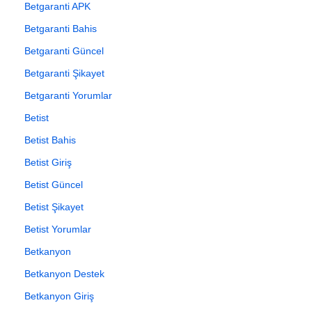
Betgaranti APK
Betgaranti Bahis
Betgaranti Güncel
Betgaranti Şikayet
Betgaranti Yorumlar
Betist
Betist Bahis
Betist Giriş
Betist Güncel
Betist Şikayet
Betist Yorumlar
Betkanyon
Betkanyon Destek
Betkanyon Giriş