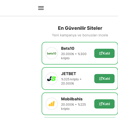
En Güvenilir Siteler
Yeni kampanya ve bonusları incele
Bets10
Katıl
20.000₺ + %300
kripto
JETBET
Katıl
%325 kripto +
20.000₺
Mobilbahis
Katıl
20.000₺ + %225
kripto