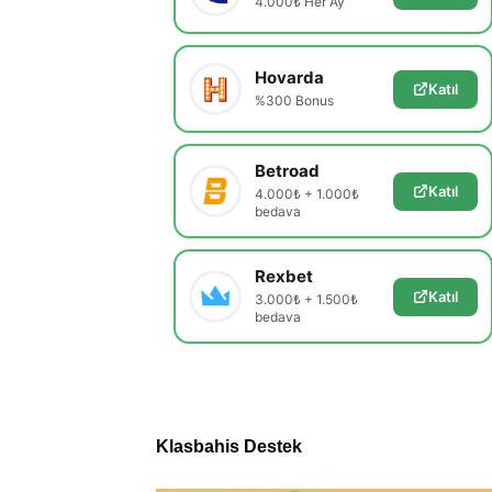
4.000₺ Her Ay
Hovarda
Katıl
%300 Bonus
Betroad
Katıl
4.000₺ + 1.000₺
bedava
Rexbet
Katıl
3.000₺ + 1.500₺
bedava
Klasbahis Destek