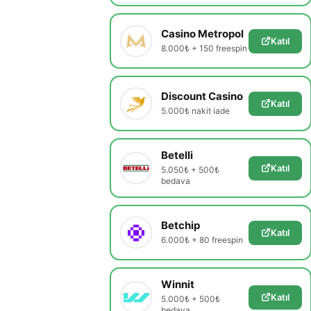
Casino Metropol
Katıl
8.000₺ + 150 freespin
Discount Casino
Katıl
5.000₺ nakit iade
Betelli
Katıl
5.050₺ + 500₺
bedava
Betchip
Katıl
6.000₺ + 80 freespin
Winnit
Katıl
5.000₺ + 500₺
bedava