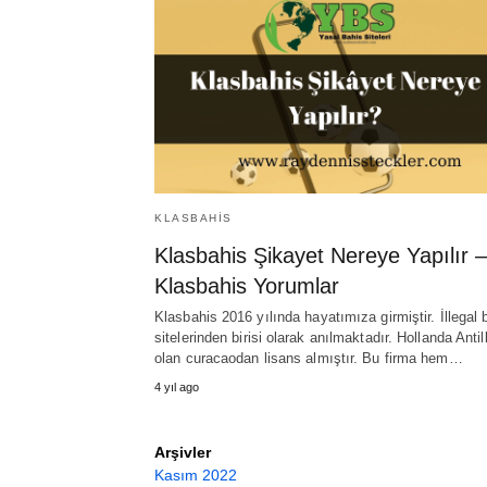
KLASBAHIS
Klasbahis Şikayet Nereye Yapılır –
Klasbahis Yorumlar
Klasbahis 2016 yılında hayatımıza girmiştir. İllegal 
sitelerinden birisi olarak anılmaktadır. Hollanda Antill
olan curacaodan lisans almıştır. Bu firma hem…
4 yıl ago
Arşivler
Kasım 2022