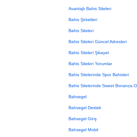
Avantajlı Bahis Siteleri
Bahis Şirketleri
Bahis Siteleri
Bahis Siteleri Güncel Adresleri
Bahis Siteleri Şikayet
Bahis Siteleri Yorumlar
Bahis Sitelerinde Spor Bahisleri
Bahis Sitelerinde Sweet Bonanza 
Bahsegel
Bahsegel Destek
Bahsegel Giriş
Bahsegel Mobil