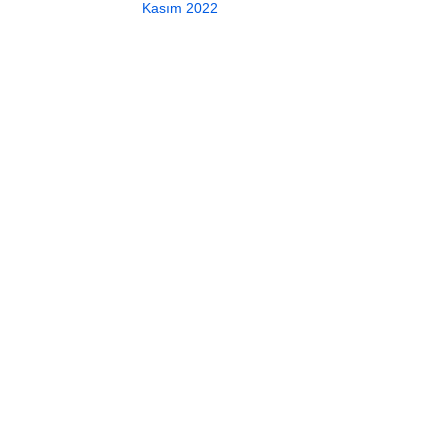
Kasım 2022