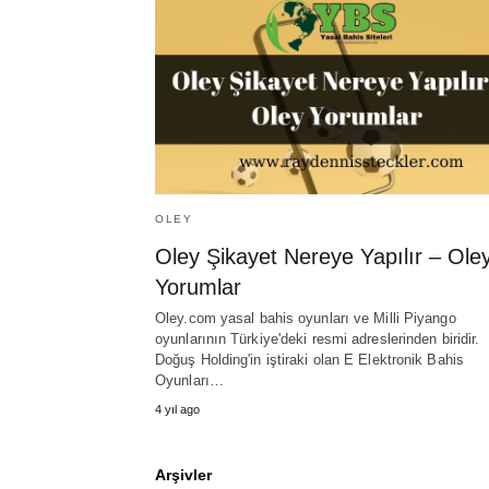
OLEY
Oley Şikayet Nereye Yapılır – Ole
Yorumlar
Oley.com yasal bahis oyunları ve Milli Piyango
oyunlarının Türkiye'deki resmi adreslerinden biridir.
Doğuş Holding'in iştiraki olan E Elektronik Bahis
Oyunları…
4 yıl ago
Arşivler